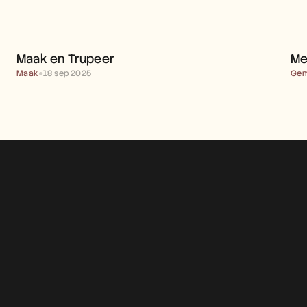
MAAK EN TRUPEER 
Maak en Trupeer 
Me
Maak
●
18 sep 2025
Gem