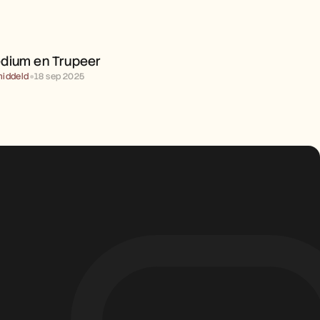
MEDIUM EN TRUPEER 
dium en Trupeer 
iddeld
●
18 sep 2025