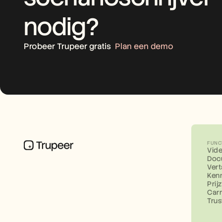
nodig?
Probeer Trupeer gratis
Plan een demo
FUNC
Vid
Doc
Vert
Ken
Prij
Carr
Tru