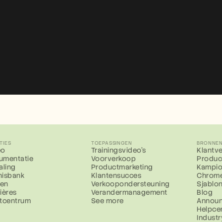
TIES
TOEPASSINGEN
BRONNE
eo
Trainingsvideo's
Klantv
umentatie
Voorverkoop
Produc
aling
Productmarketing
Kampio
nisbank
Klantensucces
Chrome
zen
Verkoopondersteuning
Sjablo
ières
Verandermanagement
Blog
stcentrum
See more
Annou
Helpce
Industr