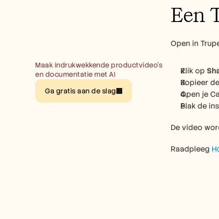
Een T
Open in Trupee
Maak indrukwekkende productvideo’s 
Klik op 
Sh
en documentatie met AI
Kopieer de 
Ga gratis aan de slag
Open je C
Plak de in
De video wor
Raadpleeg 
Ho