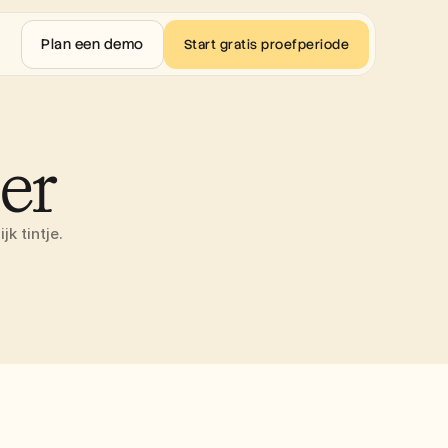
Plan een demo
Start gratis proefperiode
er
k tintje.