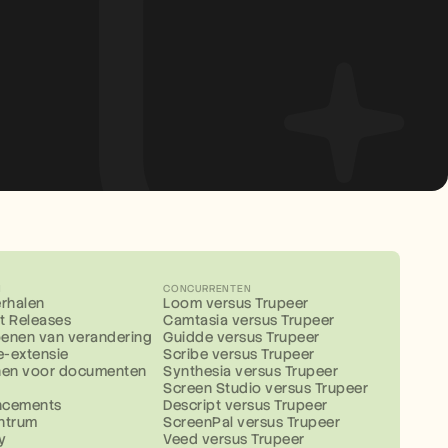
N
CONCURRENTEN
erhalen
Loom versus Trupeer
t Releases
Camtasia versus Trupeer
enen van verandering
Guidde versus Trupeer
-extensie
Scribe versus Trupeer
nen voor documenten
Synthesia versus Trupeer
Screen Studio versus Trupeer
ncements
Descript versus Trupeer
ntrum
ScreenPal versus Trupeer
y
Veed versus Trupeer