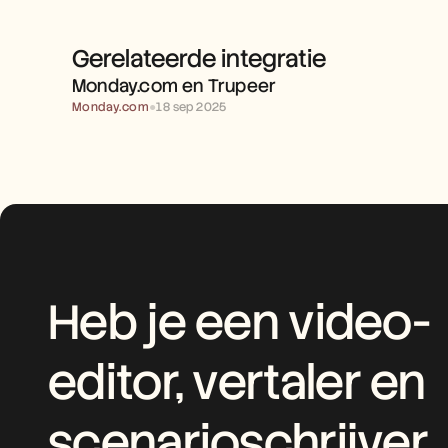
Gerelateerde integratie
MONDAY.COM EN TRUPEER 
Monday.com en Trupeer 
Monday.com
●
18 sep 2025
Heb je een video-
editor, vertaler en 
scenarioschrijver 