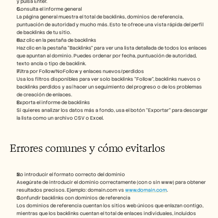
y pulsa Enter.
Consulta el informe general
La página general muestra el total de backlinks, dominios de referencia, 
puntuación de autoridad y mucho más. Esto te ofrece una vista rápida del perfil 
de backlinks de tu sitio.
Haz clic en la pestaña de backlinks
Haz clic en la pestaña “Backlinks” para ver una lista detallada de todos los enlaces 
que apuntan al dominio. Puedes ordenar por fecha, puntuación de autoridad, 
texto ancla o tipo de backlink.
Filtra por Follow/NoFollow y enlaces nuevos/perdidos
Usa los filtros disponibles para ver solo backlinks “Follow”, backlinks nuevos o 
backlinks perdidos y así hacer un seguimiento del progreso o de los problemas 
de creación de enlaces.
Exporta el informe de backlinks
Si quieres analizar los datos más a fondo, usa el botón “Exportar” para descargar 
la lista como un archivo CSV o Excel.
Errores comunes y cómo evitarlos
No introducir el formato correcto del dominio
Asegúrate de introducir el dominio correctamente (con o sin www) para obtener 
resultados precisos. Ejemplo: domain.com vs 
www.domain.com
.
Confundir backlinks con dominios de referencia
Los dominios de referencia cuentan los sitios web únicos que enlazan contigo, 
mientras que los backlinks cuentan el total de enlaces individuales, incluidos 