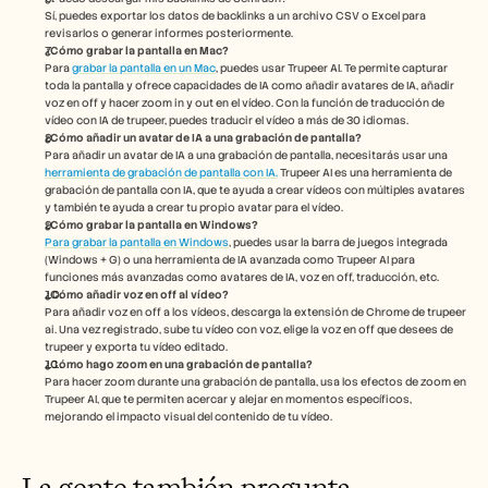
Sí, puedes exportar los datos de backlinks a un archivo CSV o Excel para 
revisarlos o generar informes posteriormente.
¿Cómo grabar la pantalla en Mac? 
Para 
grabar la pantalla en un Mac
, puedes usar Trupeer AI. Te permite capturar 
toda la pantalla y ofrece capacidades de IA como añadir avatares de IA, añadir 
voz en off y hacer zoom in y out en el vídeo. Con la función de traducción de 
vídeo con IA de trupeer, puedes traducir el vídeo a más de 30 idiomas. 
¿Cómo añadir un avatar de IA a una grabación de pantalla?
Para añadir un avatar de IA a una grabación de pantalla, necesitarás usar una 
herramienta de grabación de pantalla con IA.
 Trupeer AI es una herramienta de 
grabación de pantalla con IA, que te ayuda a crear vídeos con múltiples avatares 
y también te ayuda a crear tu propio avatar para el vídeo.
¿Cómo grabar la pantalla en Windows?
Para grabar la pantalla en Windows
, puedes usar la barra de juegos integrada 
(Windows + G) o una herramienta de IA avanzada como Trupeer AI para 
funciones más avanzadas como avatares de IA, voz en off, traducción, etc.
¿Cómo añadir voz en off al vídeo?
Para añadir voz en off a los vídeos, descarga la extensión de Chrome de trupeer 
ai. Una vez registrado, sube tu vídeo con voz, elige la voz en off que desees de 
trupeer y exporta tu vídeo editado. 
¿Cómo hago zoom en una grabación de pantalla?
Para hacer zoom durante una grabación de pantalla, usa los efectos de zoom en 
Trupeer AI, que te permiten acercar y alejar en momentos específicos, 
mejorando el impacto visual del contenido de tu vídeo.
La gente también pregunta