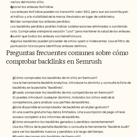
varios del mismo sitio.
Ignorar los enlaces NoFollow
Los enlaces NoFollow pueden no transmitir valor SEO, pero aun así contribuyen 
al tráfico y a la visibilidad de la marca. Revísalos en lugar de saltártelos.
Olvidar comprobar los enlaces perdidos
Los backlinks perdidos podrían indicar colaboraciones eliminadas o contenido 
roto. Comprueba siempre la sección “Lost” para mantener la salud de los enlaces.
Asumir que todos los enlaces son beneficiosos
Algunos backlinks pueden proceder de sitios spam o irrelevantes. Usa el filtro de 
puntuación tóxica para identificar enlaces dañinos.
Preguntas frecuentes comunes sobre cómo 
comprobar backlinks en Semrush
¿Cómo compruebo los backlinks de mi sitio en Semrush?
Usa la herramienta Backlink Analytics, introduce tu dominio y consulta la lista de 
backlinks en la pestaña “Backlinks”.
¿Puedo comprobar los backlinks de mis competidores en Semrush?
Sí, puedes introducir cualquier dominio, incluidos los sitios web de la 
competencia, para analizar sus perfiles de backlinks.
¿Está disponible el comprobador de backlinks en el plan gratuito?
En una cuenta gratuita hay datos limitados. Una suscripción de pago ofrece 
acceso completo a los informes de backlinks.
¿Cómo encuentro los backlinks ganados o perdidos recientemente?
Usa los filtros de la pestaña Backlinks o consulta la herramienta “Backlink Audit” 
para ver los backlinks nuevos y perdidos a lo largo del tiempo.
¿Puedo descargar mis backlinks de Semrush?