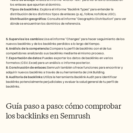
Empleo
los enlaces que apuntan al dominio. 
Tipos de backlinks:
 Explora el informe "Backlink Types" para entender la 
distribución de los distintos tipos de enlaces (p. ej., follow, nofollow, UGC). 
Reserva una demo
Distribución geográfica:
 Consulta el informe "Geographic Distribution" para ver 
dónde se encuentran los dominios de referencia. 
Empieza tu prueba gratuita
5. Supervisa los cambios:
Usa el informe "Changes" para hacer seguimiento de los 
nuevos backlinks y de los backlinks perdidos a lo largo del tiempo. 
6. Análisis de la competencia:
Compara tu perfil de backlinks con el de tus 
competidores analizando sus backlinks mediante el mismo proceso. 
7. Exportación de datos:
Puedes exportar los datos de backlinks en varios 
formatos (CSV, Excel) para un análisis o informe posterior. 
8. Construcción de enlaces:
Semrush también ofrece funciones para encontrar y 
adquirir nuevos backlinks a través de su herramienta de Link Building. 
9. Auditoría de backlinks:
Utiliza la herramienta Backlink Audit para identificar 
backlinks potencialmente perjudiciales y evaluar la salud general de tu perfil de 
backlinks. 
Guía paso a paso: cómo comprobar 
los backlinks en Semrush