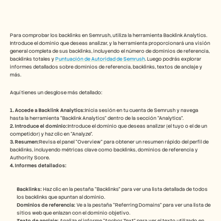
Herramientas gratuitas
Preguntas frecuentes
Anuncio
Programa de partners
Para comprobar los backlinks en Semrush, utiliza la herramienta Backlink Analytics. 
CASOS DE USO
Introduce el dominio que deseas analizar, y la herramienta proporcionará una visión 
Gestión del cambio
general completa de sus backlinks, incluyendo el número de dominios de referencia, 
Habilitación de ventas
backlinks totales y 
Puntuación de Autoridad de Semrush
. Luego podrás explorar 
informes detallados sobre dominios de referencia, backlinks, textos de anclaje y 
Preventa
más. 
Marketing de producto
Éxito del cliente
Aquí tienes un desglose más detallado:
Formación
Ver más casos de uso
1. Accede a Backlink Analytics:
Inicia sesión en tu cuenta de Semrush y navega 
hasta la herramienta "Backlink Analytics" dentro de la sección "Analytics". 
2. Introduce el dominio:
Introduce el dominio que deseas analizar (el tuyo o el de un 
competidor) y haz clic en "Analyze". 
Historias de clientes
3. Resumen:
Revisa el panel "Overview" para obtener un resumen rápido del perfil de 
backlinks, incluyendo métricas clave como backlinks, dominios de referencia y 
Authority Score.
4. Informes detallados:
Centro de ayuda
Backlinks:
 Haz clic en la pestaña "Backlinks" para ver una lista detallada de todos 
Precios
los backlinks que apuntan al dominio. 
Dominios de referencia:
 Ve a la pestaña "Referring Domains" para ver una lista de 
sitios web que enlazan con el dominio objetivo. 
Texto de anclaje:
 Analiza el informe "Anchor Text" para ver el texto utilizado en 