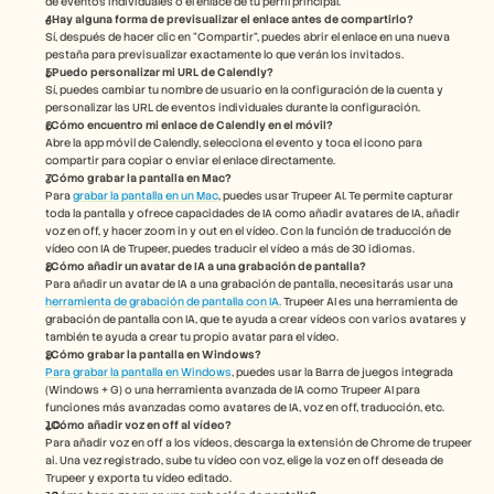
de eventos individuales o el enlace de tu perfil principal.
¿Hay alguna forma de previsualizar el enlace antes de compartirlo?
Sí, después de hacer clic en “Compartir”, puedes abrir el enlace en una nueva 
pestaña para previsualizar exactamente lo que verán los invitados.
¿Puedo personalizar mi URL de Calendly?
Sí, puedes cambiar tu nombre de usuario en la configuración de la cuenta y 
personalizar las URL de eventos individuales durante la configuración.
¿Cómo encuentro mi enlace de Calendly en el móvil?
Abre la app móvil de Calendly, selecciona el evento y toca el icono para 
compartir para copiar o enviar el enlace directamente.
¿Cómo grabar la pantalla en Mac? 
Para 
grabar la pantalla en un Mac
, puedes usar Trupeer AI. Te permite capturar 
toda la pantalla y ofrece capacidades de IA como añadir avatares de IA, añadir 
voz en off, y hacer zoom in y out en el vídeo. Con la función de traducción de 
vídeo con IA de Trupeer, puedes traducir el vídeo a más de 30 idiomas. 
¿Cómo añadir un avatar de IA a una grabación de pantalla?
Para añadir un avatar de IA a una grabación de pantalla, necesitarás usar una 
herramienta de grabación de pantalla con IA.
 Trupeer AI es una herramienta de 
grabación de pantalla con IA, que te ayuda a crear vídeos con varios avatares y 
también te ayuda a crear tu propio avatar para el vídeo.
¿Cómo grabar la pantalla en Windows?
Para grabar la pantalla en Windows
, puedes usar la Barra de juegos integrada 
(Windows + G) o una herramienta avanzada de IA como Trupeer AI para 
funciones más avanzadas como avatares de IA, voz en off, traducción, etc.
¿Cómo añadir voz en off al vídeo? 
Para añadir voz en off a los vídeos, descarga la extensión de Chrome de trupeer 
ai. Una vez registrado, sube tu vídeo con voz, elige la voz en off deseada de 
Trupeer y exporta tu vídeo editado. 