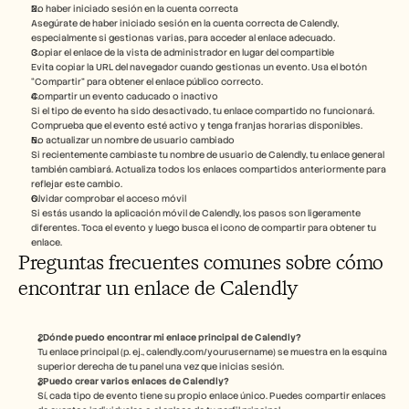
No haber iniciado sesión en la cuenta correcta
Asegúrate de haber iniciado sesión en la cuenta correcta de Calendly, 
especialmente si gestionas varias, para acceder al enlace adecuado.
Copiar el enlace de la vista de administrador en lugar del compartible
Evita copiar la URL del navegador cuando gestionas un evento. Usa el botón 
“Compartir” para obtener el enlace público correcto.
Compartir un evento caducado o inactivo
Si el tipo de evento ha sido desactivado, tu enlace compartido no funcionará. 
Comprueba que el evento esté activo y tenga franjas horarias disponibles.
No actualizar un nombre de usuario cambiado
Si recientemente cambiaste tu nombre de usuario de Calendly, tu enlace general 
también cambiará. Actualiza todos los enlaces compartidos anteriormente para 
reflejar este cambio.
Olvidar comprobar el acceso móvil
Si estás usando la aplicación móvil de Calendly, los pasos son ligeramente 
diferentes. Toca el evento y luego busca el icono de compartir para obtener tu 
enlace.
Preguntas frecuentes comunes sobre cómo 
encontrar un enlace de Calendly
¿Dónde puedo encontrar mi enlace principal de Calendly?
Tu enlace principal (p. ej., calendly.com/yourusername) se muestra en la esquina 
superior derecha de tu panel una vez que inicias sesión.
¿Puedo crear varios enlaces de Calendly?
Sí, cada tipo de evento tiene su propio enlace único. Puedes compartir enlaces 