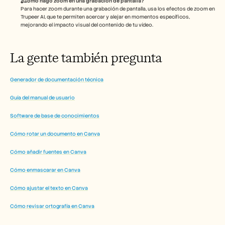
¿Cómo hago zoom en una grabación de pantalla?
Para hacer zoom durante una grabación de pantalla, usa los efectos de zoom en 
Trupeer AI, que te permiten acercar y alejar en momentos específicos, 
mejorando el impacto visual del contenido de tu vídeo.
La gente también pregunta
Generador de documentación técnica
Guía del manual de usuario
Software de base de conocimientos
Cómo rotar un documento en Canva
Cómo añadir fuentes en Canva
Cómo enmascarar en Canva
Cómo ajustar el texto en Canva
Cómo revisar ortografía en Canva