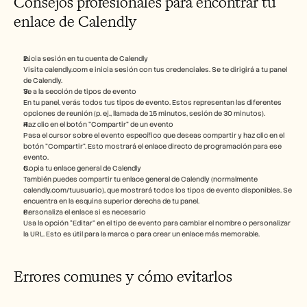
Consejos profesionales para encontrar tu 
enlace de Calendly
Inicia sesión en tu cuenta de Calendly
Visita calendly.com e inicia sesión con tus credenciales. Se te dirigirá a tu panel 
de Calendly.
Ve a la sección de tipos de evento
En tu panel, verás todos tus tipos de evento. Estos representan las diferentes 
opciones de reunión (p. ej., llamada de 15 minutos, sesión de 30 minutos).
Haz clic en el botón "Compartir" de un evento
Pasa el cursor sobre el evento específico que deseas compartir y haz clic en el 
botón "Compartir". Esto mostrará el enlace directo de programación para ese 
evento.
Copia tu enlace general de Calendly
También puedes compartir tu enlace general de Calendly (normalmente 
calendly.com/tuusuario), que mostrará todos los tipos de evento disponibles. Se 
encuentra en la esquina superior derecha de tu panel.
Personaliza el enlace si es necesario
Usa la opción “Editar” en el tipo de evento para cambiar el nombre o personalizar 
la URL. Esto es útil para la marca o para crear un enlace más memorable.
Errores comunes y cómo evitarlos