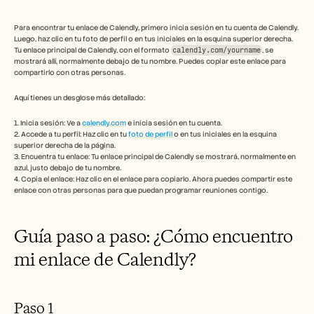
Herramientas gratuitas
Preguntas frecuentes
Anuncio
Para encontrar tu enlace de Calendly, primero inicia sesión en tu cuenta de Calendly. 
Luego, haz clic en tu foto de perfil o en tus iniciales en la esquina superior derecha. 
Programa de partners
Tu enlace principal de Calendly, con el formato 
calendly.com/yourname
, se 
CASOS DE USO
mostrará allí, normalmente debajo de tu nombre. Puedes copiar este enlace para 
Gestión del cambio
compartirlo con otras personas. 
Habilitación de ventas
Preventa
Aquí tienes un desglose más detallado:
Marketing de producto
Éxito del cliente
1. Inicia sesión: Ve a 
calendly.com
 e inicia sesión en tu cuenta. 
2. Accede a tu perfil: Haz clic en tu 
foto de perfil 
o en tus iniciales en la esquina 
Formación
superior derecha de la página. 
Ver más casos de uso
3. Encuentra tu enlace: Tu enlace principal de Calendly se mostrará, normalmente en 
azul, justo debajo de tu nombre. 
4. Copia el enlace: Haz clic en el enlace para copiarlo. Ahora puedes compartir este 
enlace con otras personas para que puedan programar reuniones contigo.  
Historias de clientes
Guía paso a paso: ¿Cómo encuentro 
Centro de ayuda
mi enlace de Calendly?
Precios
Paso 1