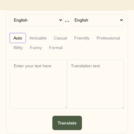
Free Tools
FAQs
Announcement
Partner Program
↔
ANWENDUNGSFÄLLE
Veränderungsmanagement
Vertriebsunterstützung
Auto
Amicable
Casual
Friendly
Professional
Vorverkauf
Produktmarketing
Witty
Funny
Formal
Kundenerfolg
Training
See more
Kundengeschichten
Hilfecenter
Preise
Translate