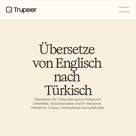
PRODUKT
Video
Dokumentation
Übersetze 
Übersetzung
Wissensdatenbank
von Englisch 
KI-Avatare
Marken-Kits
nach 
Geteilte Seiten
KI-Bildschirmaufnahme
Türkisch
Übersetzen Sie Texte oder ganze Videos mit 
RESSOURCEN
Untertiteln, Synchronisation und KI-Voiceover. 
KI-Champions des Wandels
Perfekt für Creator, Unternehmen und Lehrkräfte.
Vertrauenszentrum
Funktionswünsche
Dokumentvorlagen
Industry