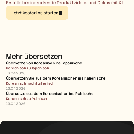
Karriere
Erstelle beeindruckende Produktvideos und Dokus mit KI
Jetzt kostenlos starten
Demo buchen
Kostenlose Testversion starten
Mehr übersetzen
Übersetze von Koreanisch ins Japanische
Koreanisch zu Japanisch
13.04.2026
Übersetzen Sie aus dem Koreanischen ins Italienische
Koreanisch nach Italienisch
13.04.2026
Übersetze aus dem Koreanischen ins Polnische
Koreanisch zu Polnisch
13.04.2026