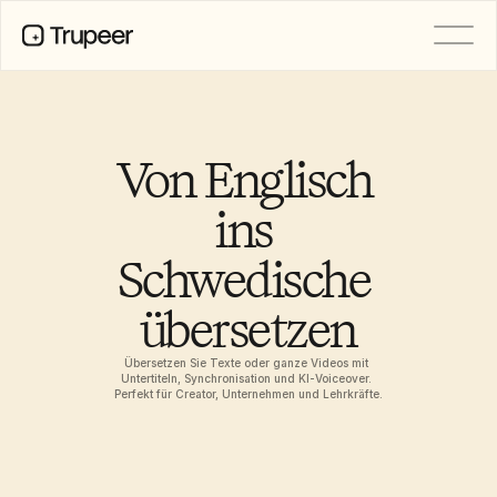
PRODUKT
Video
Dokumentation
Von Englisch 
Übersetzung
Wissensdatenbank
ins 
KI-Avatare
Marken-Kits
Schwedische 
Geteilte Seiten
KI-Bildschirmaufnahme
übersetzen
Übersetzen Sie Texte oder ganze Videos mit 
RESSOURCEN
Untertiteln, Synchronisation und KI-Voiceover. 
KI-Champions des Wandels
Perfekt für Creator, Unternehmen und Lehrkräfte.
Vertrauenszentrum
Funktionswünsche
Dokumentvorlagen
Industry