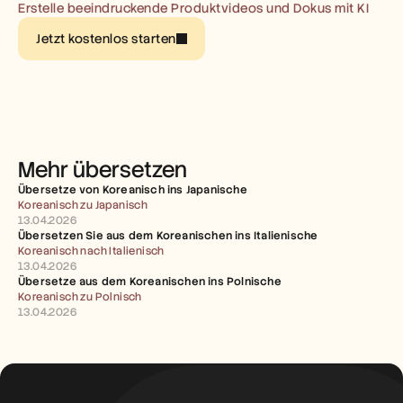
Karriere
Erstelle beeindruckende Produktvideos und Dokus mit KI
Jetzt kostenlos starten
Demo buchen
Kostenlose Testversion starten
Mehr übersetzen
Übersetze von Koreanisch ins Japanische
Koreanisch zu Japanisch
13.04.2026
Übersetzen Sie aus dem Koreanischen ins Italienische
Koreanisch nach Italienisch
13.04.2026
Übersetze aus dem Koreanischen ins Polnische
Koreanisch zu Polnisch
13.04.2026