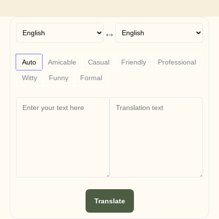
Free Tools
FAQs
Announcement
Partner Program
↔
ANWENDUNGSFÄLLE
Veränderungsmanagement
Vertriebsunterstützung
Auto
Amicable
Casual
Friendly
Professional
Vorverkauf
Produktmarketing
Witty
Funny
Formal
Kundenerfolg
Training
See more
Kundengeschichten
Hilfecenter
Preise
Translate