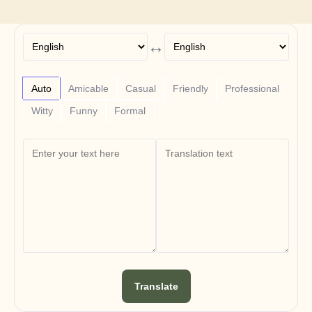
Free Tools
FAQs
Announcement
Partner Program
↔
ANWENDUNGSFÄLLE
Veränderungsmanagement
Vertriebsunterstützung
Auto
Amicable
Casual
Friendly
Professional
Vorverkauf
Produktmarketing
Witty
Funny
Formal
Kundenerfolg
Training
See more
Kundengeschichten
Hilfecenter
Preise
Translate