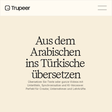
PRODUKT
Video
Dokumentation
Aus dem 
Übersetzung
Wissensdatenbank
Arabischen 
KI-Avatare
Marken-Kits
ins Türkische 
Geteilte Seiten
KI-Bildschirmaufnahme
übersetzen
Übersetzen Sie Texte oder ganze Videos mit 
RESSOURCEN
Untertiteln, Synchronisation und KI-Voiceover. 
KI-Champions des Wandels
Perfekt für Creator, Unternehmen und Lehrkräfte.
Vertrauenszentrum
Funktionswünsche
Dokumentvorlagen
Industry