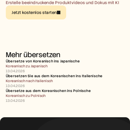
Karriere
Erstelle beeindruckende Produktvideos und Dokus mit KI
Jetzt kostenlos starten
Demo buchen
Kostenlose Testversion starten
Mehr übersetzen
Übersetze von Koreanisch ins Japanische
Koreanisch zu Japanisch
13.04.2026
Übersetzen Sie aus dem Koreanischen ins Italienische
Koreanisch nach Italienisch
13.04.2026
Übersetze aus dem Koreanischen ins Polnische
Koreanisch zu Polnisch
13.04.2026