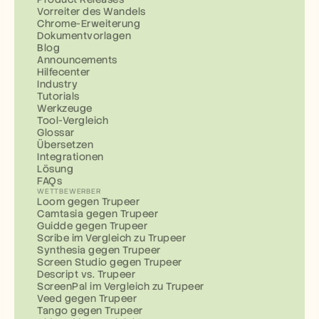
Vorreiter des Wandels
Chrome-Erweiterung
Dokumentvorlagen
Blog
Announcements
Hilfecenter
Industry
Tutorials
Werkzeuge
Tool-Vergleich
Glossar
Übersetzen
Integrationen
Lösung
FAQs
WETTBEWERBER
Loom gegen Trupeer
Camtasia gegen Trupeer
Guidde gegen Trupeer
Scribe im Vergleich zu Trupeer
Synthesia gegen Trupeer
Screen Studio gegen Trupeer
Descript vs. Trupeer
ScreenPal im Vergleich zu Trupeer
Veed gegen Trupeer
Tango gegen Trupeer