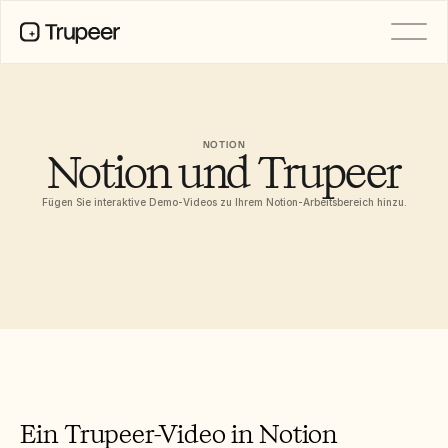
PRODUKT
Video
Dokumentation
NOTION
Notion und Trupeer
Übersetzung
Wissensdatenbank
KI-Avatare
Fügen Sie interaktive Demo-Videos zu Ihrem Notion-Arbeitsbereich hinzu.
Marken-Kits
Geteilte Seiten
KI-Bildschirmaufnahme
RESSOURCEN
KI-Champions des Wandels
Vertrauenszentrum
Funktionswünsche
Dokumentvorlagen
Ein Trupeer-Video in Notion 
Industry