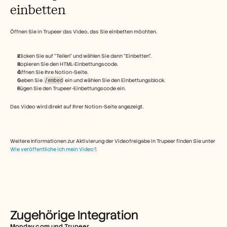
Free Tools
einbetten
FAQs
Announcement
Partner Program
Öffnen Sie in Trupeer das Video, das Sie einbetten möchten.
ANWENDUNGSFÄLLE
Veränderungsmanagement
Klicken Sie auf "Teilen" und wählen Sie dann "Einbetten".
Vertriebsunterstützung
Kopieren Sie den HTML-Einbettungscode.
Vorverkauf
Öffnen Sie Ihre Notion-Seite.
Produktmarketing
Geben Sie 
/embed
 ein und wählen Sie den Einbettungsblock.
Kundenerfolg
Fügen Sie den Trupeer-Einbettungscode ein.
Training
Das Video wird direkt auf Ihrer Notion-Seite angezeigt.
See more
Weitere Informationen zur Aktivierung der Videofreigabe in Trupeer finden Sie unter 
Kundengeschichten
Wie veröffentliche ich mein Video?
.
Hilfecenter
Preise
Zugehörige Integration
Monday.com und Trupeer 