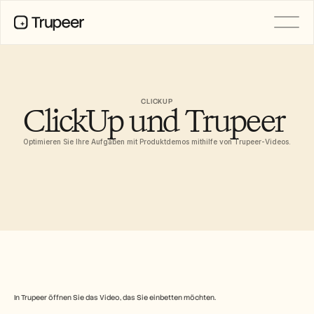
PRODUKT
Video
Dokumentation
CLICKUP
ClickUp und Trupeer 
Übersetzung
Wissensdatenbank
KI-Avatare
Optimieren Sie Ihre Aufgaben mit Produktdemos mithilfe von Trupeer-Videos.
Marken-Kits
Geteilte Seiten
KI-Bildschirmaufnahme
RESSOURCEN
KI-Champions des Wandels
Vertrauenszentrum
Funktionswünsche
Dokumentvorlagen
In Trupeer öffnen Sie das Video, das Sie einbetten möchten.
Industry