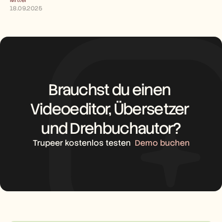
Mittel
Karriere
18.09.2025
Demo buchen
Kostenlose Testversion starten
Brauchst du einen 
Videoeditor, Übersetzer 
und Drehbuchautor?
Trupeer kostenlos testen
Demo buchen