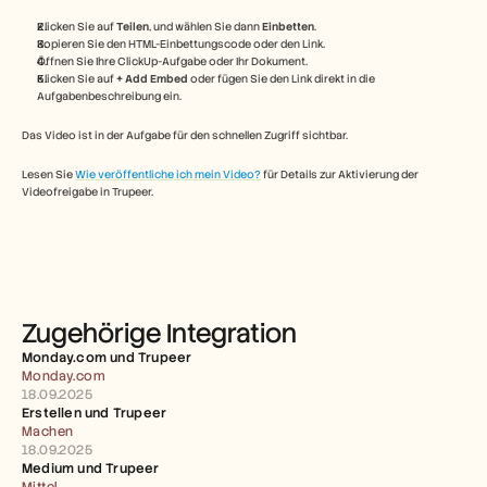
Free Tools
FAQs
Klicken Sie auf 
Teilen
, und wählen Sie dann 
Einbetten
.
Announcement
Kopieren Sie den HTML-Einbettungscode oder den Link.
Öffnen Sie Ihre ClickUp-Aufgabe oder Ihr Dokument.
Partner Program
Klicken Sie auf 
+ Add Embed
 oder fügen Sie den Link direkt in die 
ANWENDUNGSFÄLLE
Aufgabenbeschreibung ein.
Veränderungsmanagement
Vertriebsunterstützung
Das Video ist in der Aufgabe für den schnellen Zugriff sichtbar.
Vorverkauf
Produktmarketing
Lesen Sie 
Wie veröffentliche ich mein Video?
 für Details zur Aktivierung der 
Kundenerfolg
Videofreigabe in Trupeer.
Training
See more
Kundengeschichten
Zugehörige Integration
Monday.com und Trupeer 
Hilfecenter
Monday.com
18.09.2025
Erstellen und Trupeer 
Machen
Preise
18.09.2025
Medium und Trupeer 