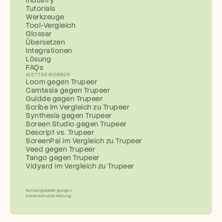
Industry
Tutorials
Werkzeuge
Tool-Vergleich
Glossar
Übersetzen
Integrationen
Lösung
FAQs
WETTBEWERBER
Loom gegen Trupeer
Camtasia gegen Trupeer
Guidde gegen Trupeer
Scribe im Vergleich zu Trupeer
Synthesia gegen Trupeer
Screen Studio gegen Trupeer
Descript vs. Trupeer
ScreenPal im Vergleich zu Trupeer
Veed gegen Trupeer
Tango gegen Trupeer
Vidyard im Vergleich zu Trupeer
Nutzungsbedingungen
Datenschutzerklärung