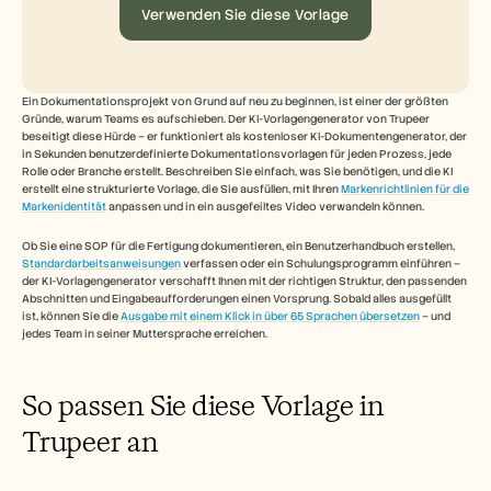
Free Tools
Verwenden Sie diese Vorlage
FAQs
Announcement
Partner Program
ANWENDUNGSFÄLLE
Ein Dokumentationsprojekt von Grund auf neu zu beginnen, ist einer der größten 
Veränderungsmanagement
Gründe, warum Teams es aufschieben. Der KI-Vorlagengenerator von Trupeer 
Vertriebsunterstützung
beseitigt diese Hürde – er funktioniert als kostenloser KI-Dokumentengenerator, der 
Vorverkauf
in Sekunden benutzerdefinierte Dokumentationsvorlagen für jeden Prozess, jede 
Produktmarketing
Rolle oder Branche erstellt. Beschreiben Sie einfach, was Sie benötigen, und die KI 
erstellt eine strukturierte Vorlage, die Sie ausfüllen, mit Ihren 
Markenrichtlinien für die 
Kundenerfolg
Markenidentität
 anpassen und in ein ausgefeiltes Video verwandeln können.
Training
See more
Ob Sie eine SOP für die Fertigung dokumentieren, ein Benutzerhandbuch erstellen, 
Standardarbeitsanweisungen
 verfassen oder ein Schulungsprogramm einführen – 
der KI-Vorlagengenerator verschafft Ihnen mit der richtigen Struktur, den passenden 
Abschnitten und Eingabeaufforderungen einen Vorsprung. Sobald alles ausgefüllt 
Kundengeschichten
ist, können Sie die 
Ausgabe mit einem Klick in über 65 Sprachen übersetzen
 – und 
jedes Team in seiner Muttersprache erreichen.
Hilfecenter
So passen Sie diese Vorlage in 
Trupeer an
Preise