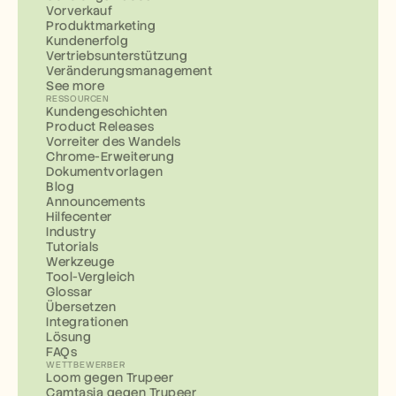
Vorverkauf
Produktmarketing
Kundenerfolg
Vertriebsunterstützung
Veränderungsmanagement
See more
RESSOURCEN
Kundengeschichten
Product Releases
Vorreiter des Wandels
Chrome-Erweiterung
Dokumentvorlagen
Blog
Announcements
Hilfecenter
Industry
Tutorials
Werkzeuge
Tool-Vergleich
Glossar
Übersetzen
Integrationen
Lösung
FAQs
WETTBEWERBER
Loom gegen Trupeer
Camtasia gegen Trupeer