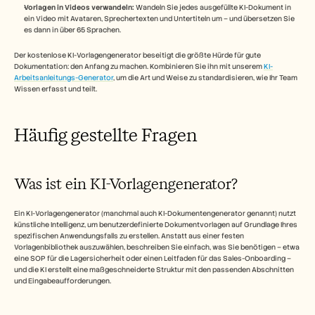
Vorlagen in Videos verwandeln:
 Wandeln Sie jedes ausgefüllte KI-Dokument in 
ein Video mit Avataren, Sprechertexten und Untertiteln um – und übersetzen Sie 
es dann in über 65 Sprachen.
Der kostenlose KI-Vorlagengenerator beseitigt die größte Hürde für gute 
Dokumentation: den Anfang zu machen. Kombinieren Sie ihn mit unserem 
KI-
Arbeitsanleitungs-Generator
, um die Art und Weise zu standardisieren, wie Ihr Team 
Wissen erfasst und teilt.
Häufig gestellte Fragen
Was ist ein KI-Vorlagengenerator?
Ein KI-Vorlagengenerator (manchmal auch KI-Dokumentengenerator genannt) nutzt 
künstliche Intelligenz, um benutzerdefinierte Dokumentvorlagen auf Grundlage Ihres 
spezifischen Anwendungsfalls zu erstellen. Anstatt aus einer festen 
Vorlagenbibliothek auszuwählen, beschreiben Sie einfach, was Sie benötigen – etwa 
eine SOP für die Lagersicherheit oder einen Leitfaden für das Sales-Onboarding – 
und die KI erstellt eine maßgeschneiderte Struktur mit den passenden Abschnitten 
und Eingabeaufforderungen.