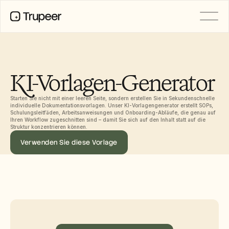
PRODUKT
Video
Dokumentation
KI-Vorlagen-Generator
Übersetzung
Wissensdatenbank
Starten Sie nicht mit einer leeren Seite, sondern erstellen Sie in Sekundenschnelle 
KI-Avatare
individuelle Dokumentationsvorlagen. Unser KI-Vorlagengenerator erstellt SOPs, 
Marken-Kits
Schulungsleitfäden, Arbeitsanweisungen und Onboarding-Abläufe, die genau auf 
Geteilte Seiten
Ihren Workflow zugeschnitten sind – damit Sie sich auf den Inhalt statt auf die 
Struktur konzentrieren können.
KI-Bildschirmaufnahme
Verwenden Sie diese Vorlage
RESSOURCEN
KI-Champions des Wandels
Vertrauenszentrum
Funktionswünsche
Dokumentvorlagen
Industry