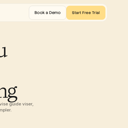
Book a Demo
Start Free Trial
 
ng
se guide viser, 
mpler.