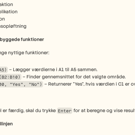
raktion
iplikation
ion
ensopløftning
byggede funktioner
ge nyttige funktioner:
 – Lægger værdierne i A1 til A5 sammen.
A5)
 – Finder gennemsnittet for det valgte område.
(B2:B10)
 – Returnerer "Yes", hvis værdien i C1 er ov
00, "Yes", "No")
 er færdig, skal du trykke 
 for at beregne og vise resul
Enter
linjen