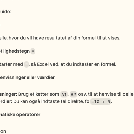
guide:
n
lle, hvor du vil have resultatet af din formel til at vises.
t lighedstegn 
=
starter med 
, så Excel ved, at du indtaster en formel.
=
envisninger eller værdier
sninger:
 Brug etiketter som 
, 
 osv. til at henvise til cell
A1
B2
rdier:
 Du kan også indtaste tal direkte, fx 
.
=10 + 5
atiske operatorer
tion