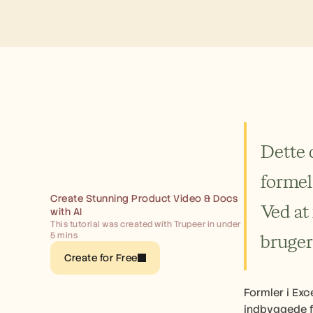
Dette d
formel 
Create Stunning Product Video & Docs 
Ved at 
with AI
This tutorial was created with Trupeer in under 
bruger 
5 mins
Create for Free
Formler i Exc
indbyggede f