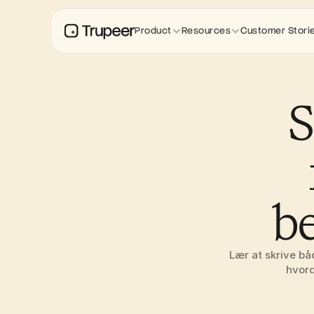
Product
Resources
Customer Stori
S
b
Lær at skrive bå
hvord