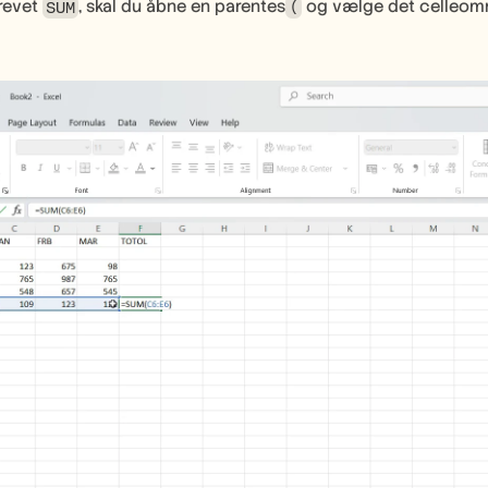
revet 
, skal du åbne en parentes
 og vælge det celleomr
SUM
(