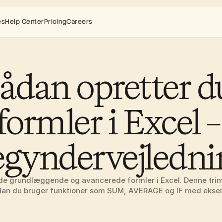
es
Help Center
Pricing
Careers
ådan opretter du
formler i Excel – 
egyndervejledni
de grundlæggende og avancerede formler i Excel. Denne trinvi
an du bruger funktioner som SUM, AVERAGE og IF med ekse