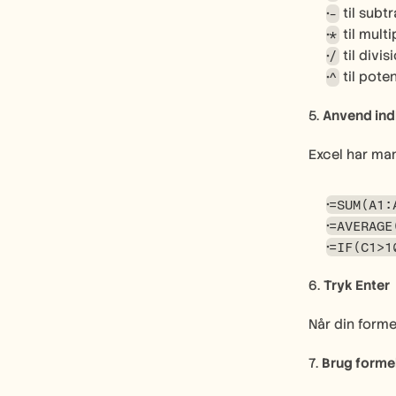
 til subt
-
 til mult
*
 til divis
/
 til pot
^
5. 
Anvend ind
Excel har man
=SUM(A1:
=AVERAGE
=IF(C1>1
6. 
Tryk Enter
Når din formel
7. 
Brug formel