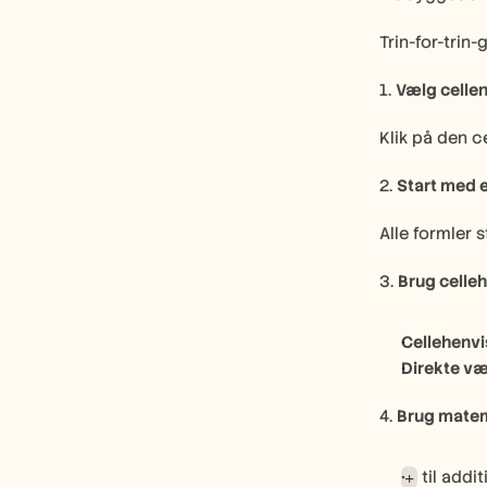
Trin-for-trin-
1. 
Vælg celle
Klik på den ce
2. 
Start med e
Alle formler 
3. 
Brug celleh
Cellehenvi
Direkte væ
4. 
Brug matem
 til addi
+