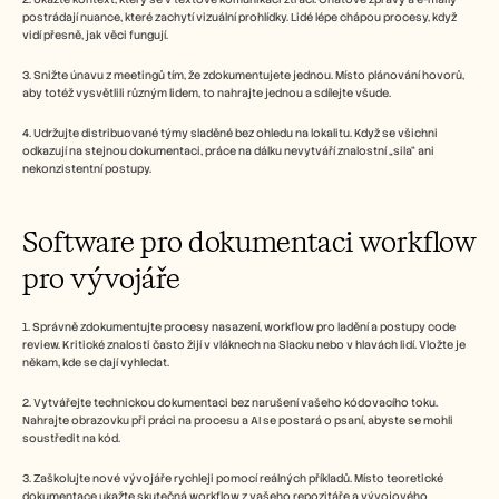
postrádají nuance, které zachytí vizuální prohlídky. Lidé lépe chápou procesy, když 
vidí přesně, jak věci fungují.
3. Snižte únavu z meetingů tím, že zdokumentujete jednou. Místo plánování hovorů, 
aby totéž vysvětlili různým lidem, to nahrajte jednou a sdílejte všude.
4. Udržujte distribuované týmy sladěné bez ohledu na lokalitu. Když se všichni 
odkazují na stejnou dokumentaci, práce na dálku nevytváří znalostní „sila“ ani 
nekonzistentní postupy.
Software pro dokumentaci workflow 
pro vývojáře
1. Správně zdokumentujte procesy nasazení, workflow pro ladění a postupy code 
review. Kritické znalosti často žijí v vláknech na Slacku nebo v hlavách lidí. Vložte je 
někam, kde se dají vyhledat.
2. Vytvářejte technickou dokumentaci bez narušení vašeho kódovacího toku. 
Nahrajte obrazovku při práci na procesu a AI se postará o psaní, abyste se mohli 
soustředit na kód.
3. Zaškolujte nové vývojáře rychleji pomocí reálných příkladů. Místo teoretické 
dokumentace ukažte skutečná workflow z vašeho repozitáře a vývojového 