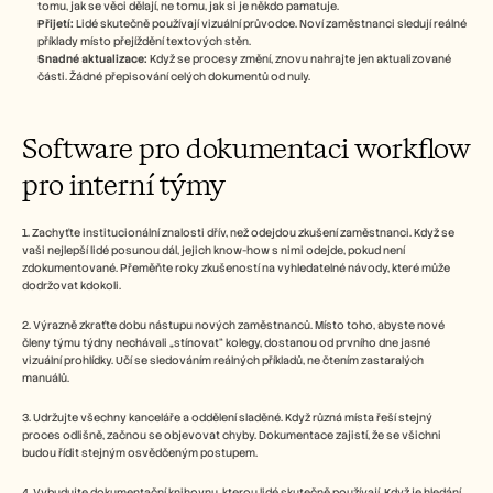
tomu, jak se věci dělají, ne tomu, jak si je někdo pamatuje.
Přijetí:
 Lidé skutečně používají vizuální průvodce. Noví zaměstnanci sledují reálné 
příklady místo přejíždění textových stěn.
Snadné aktualizace:
 Když se procesy změní, znovu nahrajte jen aktualizované 
části. Žádné přepisování celých dokumentů od nuly.
Software pro dokumentaci workflow 
pro interní týmy
1. Zachyťte institucionální znalosti dřív, než odejdou zkušení zaměstnanci. Když se 
vaši nejlepší lidé posunou dál, jejich know-how s nimi odejde, pokud není 
zdokumentované. Přeměňte roky zkušeností na vyhledatelné návody, které může 
dodržovat kdokoli.
2. Výrazně zkraťte dobu nástupu nových zaměstnanců. Místo toho, abyste nové 
členy týmu týdny nechávali „stínovat“ kolegy, dostanou od prvního dne jasné 
vizuální prohlídky. Učí se sledováním reálných příkladů, ne čtením zastaralých 
manuálů.
3. Udržujte všechny kanceláře a oddělení sladěné. Když různá místa řeší stejný 
proces odlišně, začnou se objevovat chyby. Dokumentace zajistí, že se všichni 
budou řídit stejným osvědčeným postupem.
4. Vybudujte dokumentační knihovnu, kterou lidé skutečně používají. Když je hledání 