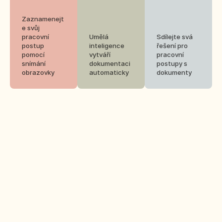
Zaznamenejt
e svůj 
pracovní 
Umělá 
Sdílejte svá 
postup 
inteligence 
řešení pro 
pomocí 
vytváří 
pracovní 
snímání 
dokumentaci 
postupy s 
obrazovky
automaticky
dokumenty