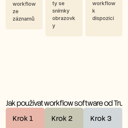
ty se 
workflow 
workflow 
snímky 
k 
ze 
obrazovk
dispozici
záznamů
y
Jak používat workflow software od Tru
Krok 1
Krok 2
Krok 3