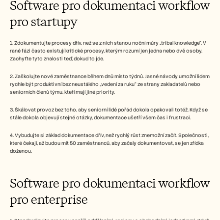
Software pro dokumentaci workflow 
pro startupy
1. Zdokumentujte procesy dřív, než se z nich stanou noční můry „tribal knowledge“. V 
rané fázi často existují kritické procesy, kterým rozumí jen jedna nebo dvě osoby. 
Zachyťte tyto znalosti teď, dokud to jde.
2. Zaškolujte nové zaměstnance během dnů místo týdnů. Jasné návody umožní lidem 
rychle být produktivní bez neustálého „vedení za ruku“ ze strany zakladatelů nebo 
seniorních členů týmu, kteří mají jiné priority.
3. Škálovat provoz bez toho, aby seniorní lidé pořád dokola opakovali totéž. Když se 
stále dokola objevují stejné otázky, dokumentace ušetří všem čas i frustraci.
4. Vybudujte si základ dokumentace dřív, než rychlý růst znemožní začít. Společnosti, 
které čekají, až budou mít 50 zaměstnanců, aby začaly dokumentovat, se jen zřídka 
doženou.
Software pro dokumentaci workflow 
pro enterprise