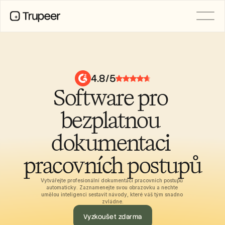
PRODUCT
Video
Documentation
4.8/5
Translation
Software pro 
Knowledge Base
AI Avatars
Brand Kits
bezplatnou 
Shared Pages
AI Screen Recording
dokumentaci 
pracovních postupů
RESOURCES
AI Champions of Change
Vytvářejte profesionální dokumentaci pracovních postupů 
Trust Center
automaticky. Zaznamenejte svou obrazovku a nechte 
umělou inteligenci sestavit návody, které váš tým snadno 
Nové produkty
zvládne.
Doc Templates
Industry
Vyzkoušet zdarma