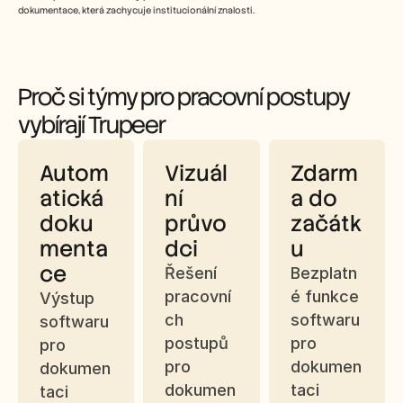
dokumentace, která zachycuje institucionální znalosti. 
Proč si týmy pro pracovní postupy 
vybírají Trupeer
Autom
Vizuál
Zdarm
atická 
ní 
a do 
doku
průvo
začátk
menta
dci
u
ce
Řešení 
Bezplatn
pracovní
é funkce 
Výstup 
ch 
softwaru 
softwaru 
postupů 
pro 
pro 
pro 
dokumen
dokumen
dokumen
taci 
taci 