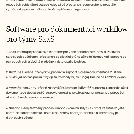
odpovědí rychlejší než ptát se kolegy, lidé přestanou jeden druhého neustále 
vyrušovat a produktivita se zlepší napříč celou organizací.
Software pro dokumentaci workflow 
pro týmy SaaS
1. Zdokumentujte produktová workflow pro vaše help centrum. Když si zákazníci 
najdou odpovědi sami, přestanou posílat ticketů na základní dotazy. Váš support se 
pak soustředí na složité problémy místo opakujících se.
2. Udržujte sladěné inženýrství, produkt a support. Sdílená dokumentace zůstává 
aktuální, jak se váš produkt vyvíjí, takže každý ví, jak fungují funkce po každém vydání.
3. Vytvářejte návody určené zákazníkům, které snižují zátěž supportu. Samoobslužná 
dokumentace zlepšuje skóre spokojenosti, protože zákazníci dostanou odpovědi 
okamžitě místo čekání na reakce.
4. Snadno sledujte změny procesů napříč vydáními. Když váš produkt aktualizujete 
často, dokumentace musí držet krok. Změny nahrajte jednou a automaticky je 
distribuujte všude.