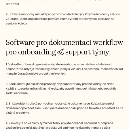
prostředí.
4. Udržujte runbooky aktuální pro pohotovostní inženýry. Když se incidenty stanou 
ve 3 ráno, jasná dokumentace pomůže lidem vyřešit problémy bez eskalace na 
seniorní kolegy.
Software pro dokumentaci workflow 
pro onboarding & support týmy
1. Vytvořte onboardingové návody, které mohou noví zaměstnanci sledovat 
samostatně. Když je tréninkový obsah jasný a vizuální, lidé potřebují méně vedení od 
manažerů a začnou být produktivní rychleji.
2. Zdokumentujte eskalační procesy, aby support týmy přesně věděly, co dělat. 
Každá situace by měla mít jasné kroky, aby agenti nemuseli hádat nebo neustále 
žádat nadřízené.
3. Snižte objem ticketů pomocí samoobslužné dokumentace. Když si zákazníci 
dokážou odpovědět sami, váš tým řeší méně opakujících se ticketů a soustředí se na 
složité problémy.
4. Zaškolujte nové členy týmu bez toho, abyste odváděli seniorní lidi od práce. 
Zkušení pracovníci zůstávají produktivní, zatímco noví zaměstnanci se učí z 