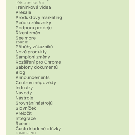
PŘÍKLADY POUŽITÍ
Tréninková videa
Presale
Produktový marketing
Péče o zákazníky
Podpora prodeje
Řízení změn
See more
ZDROJE
Příběhy zákazníků
Nové produkty
Šampioni změny
Rozšíření pro Chrome
Šablony dokumentů
Blog
Announcements
Centrum nápovědy
Industry
Návody
Nástroje
Srovnání nástrojů
Slovníček
Přeložit
Integrace
Řešení
Často kladené otázky
KONKURENTI