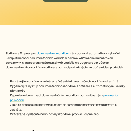
Free Tools
FAQs
Announcement
Partner Program
USECASES
Change Management
Sales Enablement
Pre-sales
Product Marketing
Customer Success
Software Trupeer pro 
dokumentaci workflow
 vám pomáhá automaticky vytvářet 
Training
kompletní řešení dokumentačních workflow pomocí AI založené na nahrávání 
See more
obrazovky. S Trupeerem můžete zachytit workflow a vygenerovat výstup 
dokumentačního workflow software pomocí podrobných návodů a video prohlídek. 
Nahrávejte workflow a vytvářejte řešení dokumentačních workflow okamžitě.
Customer Stories
Vygenerujte výstup dokumentačního workflow software s automatickými snímky 
obrazovky.
Zapněte automatizaci dokumentačních workflow pomocí jasných 
procesních 
Help Center
průvodců
.
Získejte přístup k bezplatným funkcím dokumentačního workflow software a 
začněte.
Vytvářejte vyhledatelné knihovny workflow pro vaši organizaci.
Pricing