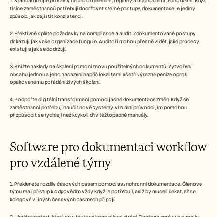
1. Standardizujte procesy napříč odděleními, regiony a obchodními jednotkami. Když 
tisíce zaměstnanců potřebují dodržovat stejné postupy, dokumentace je jediný 
způsob, jak zajistit konzistenci.
2. Efektivně splňte požadavky na compliance a audit. Zdokumentované postupy 
dokazují, jak vaše organizace funguje. Auditoři mohou přesně vidět, jaké procesy 
existují a jak se dodržují.
3. Snižte náklady na školení pomocí znovu použitelných dokumentů. Vytvoření 
obsahu jednou a jeho nasazení napříč lokalitami ušetří výrazné peníze oproti 
opakovanému pořádání živých školení.
4. Podpořte digitální transformaci pomocí jasné dokumentace změn. Když se 
zaměstnanci potřebují naučit nové systémy, vizuální průvodci jim pomohou 
přizpůsobit se rychleji než kdykoli dřív těžkopádné manuály. 
Software pro dokumentaci workflow 
pro vzdálené týmy
1. Překlenete rozdíly časových pásem pomocí asynchronní dokumentace. Členové 
týmu mají přístup k odpovědím vždy, když je potřebují, aniž by museli čekat, až se 
kolegové v jiných časových pásmech připojí.
2. Ukažte kontext, který se v textové komunikaci ztrácí. Chatové zprávy a e-maily 