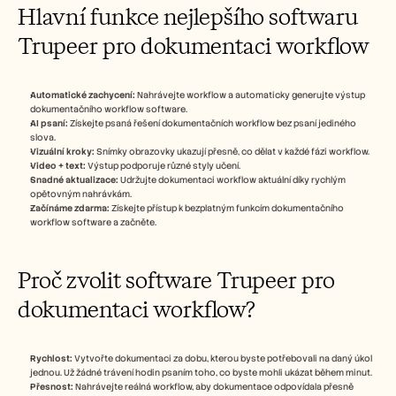
Hlavní funkce nejlepšího softwaru 
Trupeer pro dokumentaci workflow
Automatické zachycení:
 Nahrávejte workflow a automaticky generujte výstup 
dokumentačního workflow software.
AI psaní:
 Získejte psaná řešení dokumentačních workflow bez psaní jediného 
slova.
Vizuální kroky:
 Snímky obrazovky ukazují přesně, co dělat v každé fázi workflow.
Video + text:
 Výstup podporuje různé styly učení.
Snadné aktualizace:
 Udržujte dokumentaci workflow aktuální díky rychlým 
opětovným nahrávkám.
Začínáme zdarma:
 Získejte přístup k bezplatným funkcím dokumentačního 
workflow software a začněte.
Proč zvolit software Trupeer pro 
dokumentaci workflow?
Rychlost:
 Vytvořte dokumentaci za dobu, kterou byste potřebovali na daný úkol 
jednou. Už žádné trávení hodin psaním toho, co byste mohli ukázat během minut.
Přesnost:
 Nahrávejte reálná workflow, aby dokumentace odpovídala přesně 