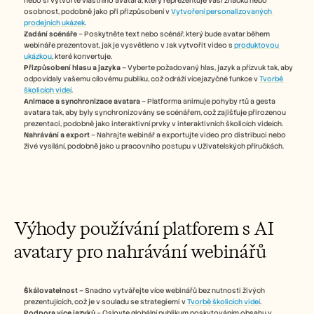
nebo si vytvořte vlastního avatara, který reprezentuje vaši značku nebo 
Careers
osobnost, podobně jako při přizpůsobení v 
Vytvoření personalizovaných 
prodejních ukázek
.
Zadání scénáře
 – Poskytněte text nebo scénář, který bude avatar během 
Book a Demo
webináře prezentovat, jak je vysvětleno v Jak vytvořit video s 
produktovou 
ukázkou
, které konvertuje.
Přizpůsobení hlasu a jazyka
 – Vyberte požadovaný hlas, jazyk a přízvuk tak, aby 
Start Free Trial
odpovídaly vašemu cílovému publiku, což odráží vícejazyčné funkce v 
Tvorbě 
školicích videí
.
Animace a synchronizace avatara
 – Platforma animuje pohyby rtů a gesta 
avatara tak, aby byly synchronizovány se scénářem, což zajišťuje přirozenou 
prezentaci, podobně jako interaktivní prvky v interaktivních školicích videích.
Nahrávání a export
 – Nahrajte webinář a exportujte video pro distribuci nebo 
živé vysílání, podobně jako u pracovního postupu v Uživatelských příručkách.
Výhody používání platforem s AI 
avatary pro nahrávání webinářů
Škálovatelnost
 – Snadno vytvářejte více webinářů bez nutnosti živých 
prezentujících, což je v souladu se strategiemi v 
Tvorbě školicích videí
.
Podpora více jazyků
 – Oslovte globální publikum poskytováním obsahu v 