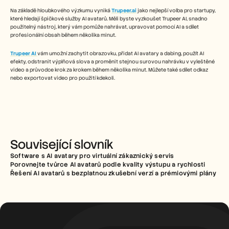
Na základě hloubkového výzkumu vyniká 
Trupeer.ai
 jako nejlepší volba pro startupy, 
které hledají špičkové služby AI avatarů. Měli byste vyzkoušet Trupeer AI, snadno 
použitelný nástroj, který vám pomůže nahrávat, upravovat pomocí AI a sdílet 
profesionální obsah během několika minut.
Trupeer AI
vám umožní zachytit obrazovku, přidat AI avatary a dabing, použít AI 
efekty, odstranit výplňová slova a proměnit stejnou surovou nahrávku v vyleštěné 
video a průvodce krok za krokem během několika minut. Můžete také sdílet odkaz 
nebo exportovat video pro použití kdekoli.
Související slovník
Software s AI avatary pro virtuální zákaznický servis
Porovnejte tvůrce AI avatarů podle kvality výstupu a rychlosti
Řešení AI avatarů s bezplatnou zkušební verzí a prémiovými plány