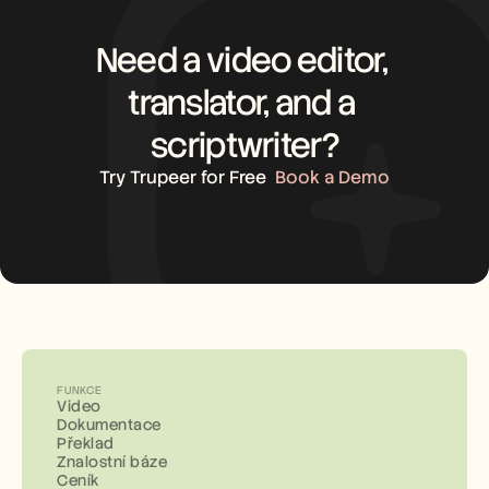
Need a video editor, 
translator, and a 
scriptwriter?
Try Trupeer for Free
Book a Demo
FUNKCE
Video
Dokumentace
Překlad
Znalostní báze
Ceník