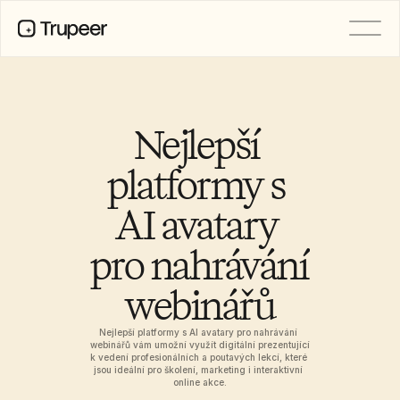
PRODUCT
Video
Documentation
Nejlepší 
Translation
Knowledge Base
platformy s 
AI Avatars
Brand Kits
AI avatary 
Shared Pages
AI Screen Recording
pro nahrávání 
webinářů
RESOURCES
AI Champions of Change
Trust Center
Nejlepší platformy s AI avatary pro nahrávání 
webinářů vám umožní využít digitální prezentující 
Nové produkty
k vedení profesionálních a poutavých lekcí, které 
Doc Templates
jsou ideální pro školení, marketing i interaktivní 
online akce.
Industry