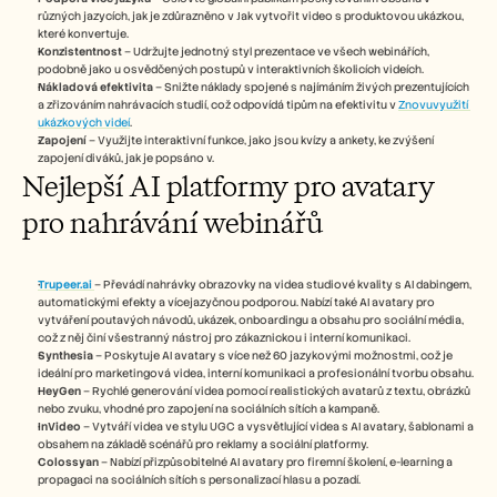
různých jazycích, jak je zdůrazněno v Jak vytvořit video s produktovou ukázkou, 
které konvertuje.
Konzistentnost
 – Udržujte jednotný styl prezentace ve všech webinářích, 
podobně jako u osvědčených postupů v interaktivních školicích videích.
Nákladová efektivita
 – Snižte náklady spojené s najímáním živých prezentujících 
a zřizováním nahrávacích studií, což odpovídá tipům na efektivitu v 
Znovuvyužití 
ukázkových videí
.
Zapojení
 – Využijte interaktivní funkce, jako jsou kvízy a ankety, ke zvýšení 
zapojení diváků, jak je popsáno v.
Nejlepší AI platformy pro avatary 
pro nahrávání webinářů
Trupeer.ai
– Převádí nahrávky obrazovky na videa studiové kvality s AI dabingem, 
automatickými efekty a vícejazyčnou podporou. Nabízí také AI avatary pro 
vytváření poutavých návodů, ukázek, onboardingu a obsahu pro sociální média, 
což z něj činí všestranný nástroj pro zákaznickou i interní komunikaci.
Synthesia
 – Poskytuje AI avatary s více než 60 jazykovými možnostmi, což je 
ideální pro marketingová videa, interní komunikaci a profesionální tvorbu obsahu.
HeyGen
 – Rychlé generování videa pomocí realistických avatarů z textu, obrázků 
nebo zvuku, vhodné pro zapojení na sociálních sítích a kampaně.
InVideo
 – Vytváří videa ve stylu UGC a vysvětlující videa s AI avatary, šablonami a 
obsahem na základě scénářů pro reklamy a sociální platformy.
Colossyan
 – Nabízí přizpůsobitelné AI avatary pro firemní školení, e-learning a 
propagaci na sociálních sítích s personalizací hlasu a pozadí.