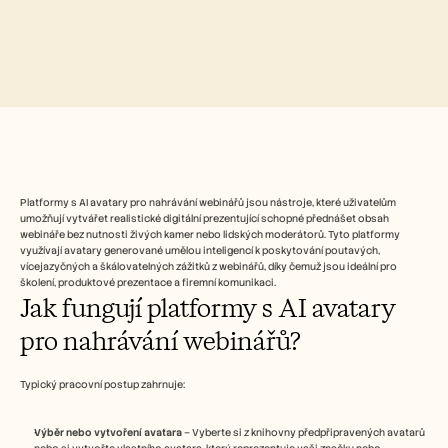
Free Tools
FAQs
Announcement
Partner Program
USECASES
Change Management
Sales Enablement
Pre-sales
Product Marketing
Customer Success
Training
Platformy s AI avatary pro nahrávání webinářů jsou nástroje, které uživatelům 
See more
umožňují vytvářet realistické digitální prezentující schopné přednášet obsah 
webináře bez nutnosti živých kamer nebo lidských moderátorů. Tyto platformy 
využívají avatary generované umělou inteligencí k poskytování poutavých, 
vícejazyčných a škálovatelných zážitků z webinářů, díky čemuž jsou ideální pro 
Customer Stories
školení, produktové prezentace a firemní komunikaci.
Jak fungují platformy s AI avatary 
pro nahrávání webinářů?
Help Center
Typický pracovní postup zahrnuje:
Pricing
Výběr nebo vytvoření avatara
 – Vyberte si z knihovny předpřipravených avatarů 