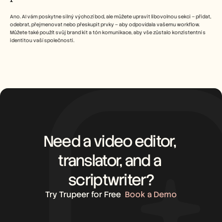
Ano. AI vám poskytne silný výchozí bod, ale můžete upravit libovolnou sekci – přidat, 
odebrat, přejmenovat nebo přeskupit prvky – aby odpovídala vašemu workflow. 
Můžete také použít svůj brand kit a tón komunikace, aby vše zůstalo konzistentní s 
identitou vaší společnosti.
Need a video editor, 
translator, and a 
scriptwriter?
Try Trupeer for Free
Book a Demo