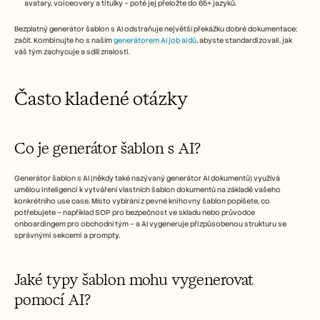
avatary, voiceovery a titulky – poté jej přeložte do 65+ jazyků.
Bezplatný generátor šablon s AI odstraňuje největší překážku dobré dokumentace: 
začít. Kombinujte ho s naším 
generátorem AI job aidů
, abyste standardizovali, jak 
váš tým zachycuje a sdílí znalosti.
Často kladené otázky
Co je generátor šablon s AI?
Generátor šablon s AI (někdy také nazývaný generátor AI dokumentů) využívá 
umělou inteligenci k vytváření vlastních šablon dokumentů na základě vašeho 
konkrétního use case. Místo vybírání z pevné knihovny šablon popíšete, co 
potřebujete – například SOP pro bezpečnost ve skladu nebo průvodce 
onboardingem pro obchodní tým – a AI vygeneruje přizpůsobenou strukturu se 
správnými sekcemi a prompty.
Jaké typy šablon mohu vygenerovat 
pomocí AI?