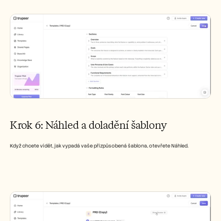
Krok 6: Náhled a doladění šablony
Když chcete vidět, jak vypadá vaše přizpůsobená šablona, otevřete Náhled.