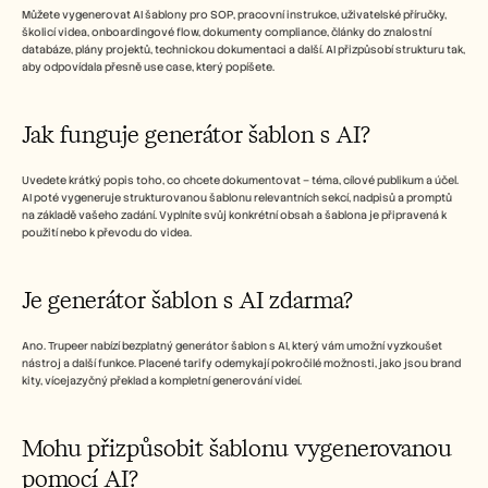
Můžete vygenerovat AI šablony pro SOP, pracovní instrukce, uživatelské příručky, 
školicí videa, onboardingové flow, dokumenty compliance, články do znalostní 
databáze, plány projektů, technickou dokumentaci a další. AI přizpůsobí strukturu tak, 
aby odpovídala přesně use case, který popíšete.
Jak funguje generátor šablon s AI?
Uvedete krátký popis toho, co chcete dokumentovat – téma, cílové publikum a účel. 
AI poté vygeneruje strukturovanou šablonu relevantních sekcí, nadpisů a promptů 
na základě vašeho zadání. Vyplníte svůj konkrétní obsah a šablona je připravená k 
použití nebo k převodu do videa.
Je generátor šablon s AI zdarma?
Ano. Trupeer nabízí bezplatný generátor šablon s AI, který vám umožní vyzkoušet 
nástroj a další funkce. Placené tarify odemykají pokročilé možnosti, jako jsou brand 
kity, vícejazyčný překlad a kompletní generování videí.
Mohu přizpůsobit šablonu vygenerovanou 
pomocí AI?