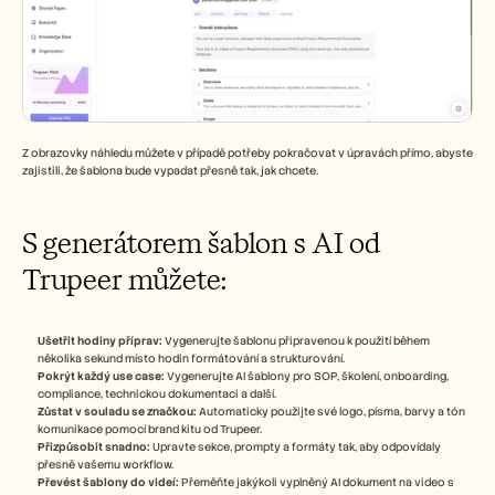
Z obrazovky náhledu můžete v případě potřeby pokračovat v úpravách přímo, abyste 
zajistili, že šablona bude vypadat přesně tak, jak chcete.
S generátorem šablon s AI od 
Trupeer můžete:
Ušetřit hodiny příprav:
 Vygenerujte šablonu připravenou k použití během 
několika sekund místo hodin formátování a strukturování.
Pokrýt každý use case:
 Vygenerujte AI šablony pro SOP, školení, onboarding, 
compliance, technickou dokumentaci a další.
Zůstat v souladu se značkou:
 Automaticky použijte své logo, písma, barvy a tón 
komunikace pomocí brand kitu od Trupeer.
Přizpůsobit snadno:
 Upravte sekce, prompty a formáty tak, aby odpovídaly 
přesně vašemu workflow.
Převést šablony do videí:
 Přeměňte jakýkoli vyplněný AI dokument na video s 