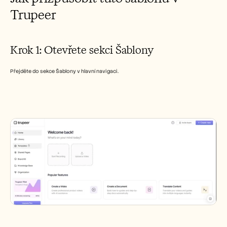
Careers
Trupeer  
Book a Demo
Krok 1: Otevřete sekci Šablony
Start Free Trial
Přejděte do sekce Šablony v hlavní navigaci.