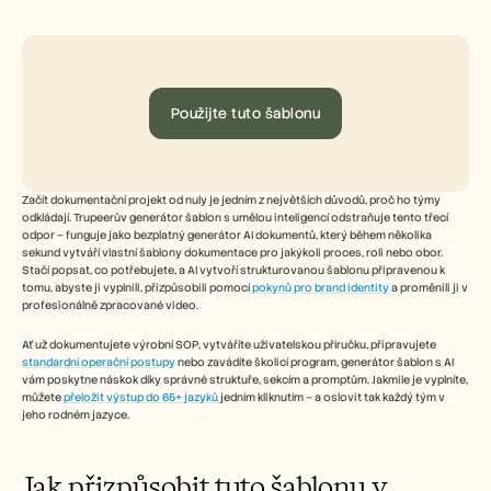
Free Tools
FAQs
Announcement
Partner Program
USECASES
Change Management
Použijte tuto šablonu
Sales Enablement
Pre-sales
Product Marketing
Customer Success
Začít dokumentační projekt od nuly je jedním z největších důvodů, proč ho týmy 
Training
odkládají. Trupeerův generátor šablon s umělou inteligencí odstraňuje tento třecí 
See more
odpor – funguje jako bezplatný generátor AI dokumentů, který během několika 
sekund vytváří vlastní šablony dokumentace pro jakýkoli proces, roli nebo obor. 
Stačí popsat, co potřebujete, a AI vytvoří strukturovanou šablonu připravenou k 
tomu, abyste ji vyplnili, přizpůsobili pomocí 
pokynů pro brand identity
 a proměnili ji v 
profesionálně zpracované video.
Customer Stories
Ať už dokumentujete výrobní SOP, vytváříte uživatelskou příručku, připravujete 
standardní operační postupy
 nebo zavádíte školicí program, generátor šablon s AI 
Help Center
vám poskytne náskok díky správné struktuře, sekcím a promptům. Jakmile je vyplníte, 
můžete 
přeložit výstup do 65+ jazyků
 jedním kliknutím – a oslovit tak každý tým v 
jeho rodném jazyce.
Pricing
Jak přizpůsobit tuto šablonu v 