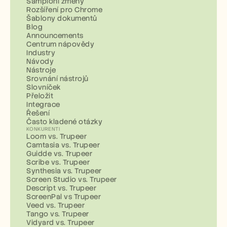
Šampioni změny
Rozšíření pro Chrome
Šablony dokumentů
Blog
Announcements
Centrum nápovědy
Industry
Návody
Nástroje
Srovnání nástrojů
Slovníček
Přeložit
Integrace
Řešení
Často kladené otázky
KONKURENTI
Loom vs. Trupeer
Camtasia vs. Trupeer
Guidde vs. Trupeer
Scribe vs. Trupeer
Synthesia vs. Trupeer
Screen Studio vs. Trupeer
Descript vs. Trupeer
ScreenPal vs Trupeer
Veed vs. Trupeer
Tango vs. Trupeer
Vidyard vs. Trupeer