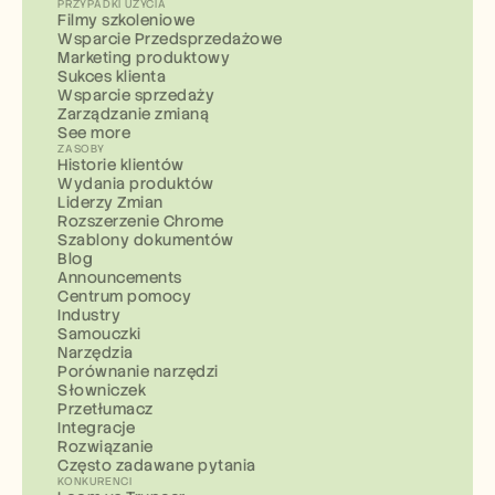
PRZYPADKI UŻYCIA
Filmy szkoleniowe
Wsparcie Przedsprzedażowe
Marketing produktowy
Sukces klienta
Wsparcie sprzedaży
Zarządzanie zmianą
See more
ZASOBY
Historie klientów
Wydania produktów
Liderzy Zmian
Rozszerzenie Chrome
Szablony dokumentów
Blog
Announcements
Centrum pomocy
Industry
Samouczki
Narzędzia
Porównanie narzędzi
Słowniczek
Przetłumacz
Integracje
Rozwiązanie
Często zadawane pytania
KONKURENCI