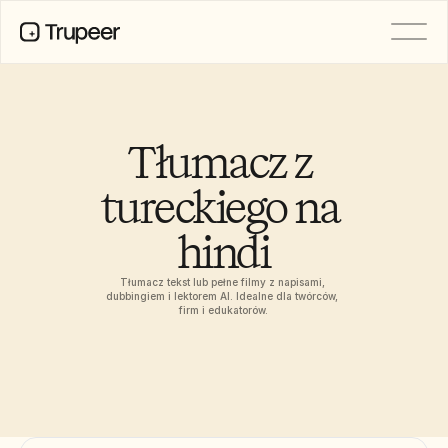
PRODUCT
Video
Documentation
Tłumacz z 
Translation
Knowledge Base
tureckiego na 
AI Avatars
Brand Kits
hindi
Shared Pages
AI Screen Recording
Tłumacz tekst lub pełne filmy z napisami, 
dubbingiem i lektorem AI. Idealne dla twórców, 
firm i edukatorów.
RESOURCES
AI Champions of Change
Trust Center
Wydania produktów
Doc Templates
Industry