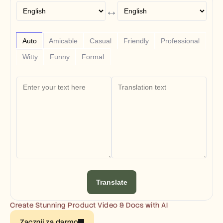
Free Tools
↔
FAQs
Announcement
Partner Program
USECASES
Auto
Amicable
Casual
Friendly
Professional
Change Management
Witty
Funny
Formal
Sales Enablement
Pre-sales
Product Marketing
Customer Success
Training
See more
Customer Stories
Help Center
Translate
Pricing
Create Stunning Product Video & Docs with AI
Zacznij za darmo