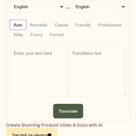
Free Tools
↔
FAQs
Announcement
Partner Program
USECASES
Auto
Amicable
Casual
Friendly
Professional
Change Management
Witty
Funny
Formal
Sales Enablement
Pre-sales
Product Marketing
Customer Success
Training
See more
Customer Stories
Help Center
Translate
Pricing
Create Stunning Product Video & Docs with AI
Zacznij za darmo