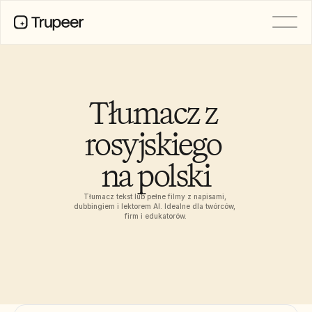
PRODUCT
Video
Documentation
Tłumacz z 
Translation
Knowledge Base
rosyjskiego 
AI Avatars
Brand Kits
na polski
Shared Pages
AI Screen Recording
Tłumacz tekst lub pełne filmy z napisami, 
dubbingiem i lektorem AI. Idealne dla twórców, 
firm i edukatorów.
RESOURCES
AI Champions of Change
Trust Center
Wydania produktów
Doc Templates
Industry