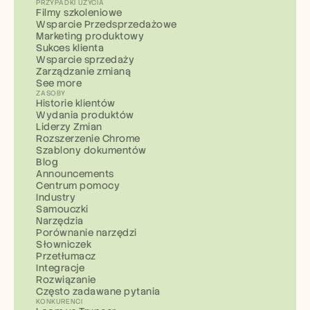
PRZYPADKI UŻYCIA
Filmy szkoleniowe
Wsparcie Przedsprzedażowe
Marketing produktowy
Sukces klienta
Wsparcie sprzedaży
Zarządzanie zmianą
See more
ZASOBY
Historie klientów
Wydania produktów
Liderzy Zmian
Rozszerzenie Chrome
Szablony dokumentów
Blog
Announcements
Centrum pomocy
Industry
Samouczki
Narzędzia
Porównanie narzędzi
Słowniczek
Przetłumacz
Integracje
Rozwiązanie
Często zadawane pytania
KONKURENCI