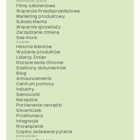
PRZYPADKI UŻYCIA
Filmy szkoleniowe
Wsparcie Przedsprzedażowe
Marketing produktowy
Sukces klienta
Wsparcie sprzedaży
Zarządzanie zmianą
See more
ZASOBY
Historie klientów
Wydania produktów
Liderzy Zmian
Rozszerzenie Chrome
Szablony dokumentów
Blog
Announcements
Centrum pomocy
Industry
Samouczki
Narzędzia
Porównanie narzędzi
Słowniczek
Przetłumacz
Integracje
Rozwiązanie
Często zadawane pytania
KONKURENCI