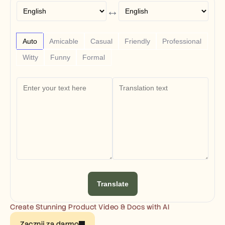
Free Tools
↔
FAQs
Announcement
Partner Program
USECASES
Auto
Amicable
Casual
Friendly
Professional
Change Management
Witty
Funny
Formal
Sales Enablement
Pre-sales
Product Marketing
Customer Success
Training
See more
Customer Stories
Help Center
Translate
Pricing
Create Stunning Product Video & Docs with AI
Zacznij za darmo