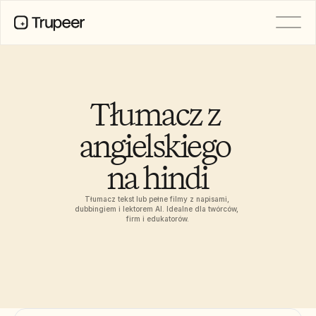
PRODUCT
Video
Documentation
Tłumacz z 
Translation
Knowledge Base
angielskiego 
AI Avatars
Brand Kits
na hindi
Shared Pages
AI Screen Recording
Tłumacz tekst lub pełne filmy z napisami, 
dubbingiem i lektorem AI. Idealne dla twórców, 
firm i edukatorów.
RESOURCES
AI Champions of Change
Trust Center
Wydania produktów
Doc Templates
Industry