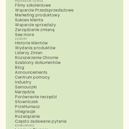
PRZYPADKI UŻYCIA
Filmy szkoleniowe
Wsparcie Przedsprzedażowe
Marketing produktowy
Sukces klienta
Wsparcie sprzedaży
Zarządzanie zmianą
See more
ZASOBY
Historie klientów
Wydania produktów
Liderzy Zmian
Rozszerzenie Chrome
Szablony dokumentów
Blog
Announcements
Centrum pomocy
Industry
Samouczki
Narzędzia
Porównanie narzędzi
Słowniczek
Przetłumacz
Integracje
Rozwiązanie
Często zadawane pytania
KONKURENCI