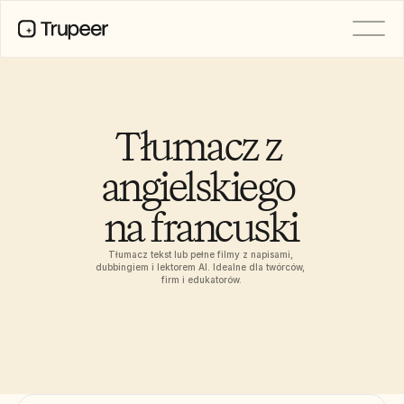
PRODUCT
Video
Documentation
Tłumacz z 
Translation
Knowledge Base
angielskiego 
AI Avatars
Brand Kits
na francuski
Shared Pages
AI Screen Recording
Tłumacz tekst lub pełne filmy z napisami, 
dubbingiem i lektorem AI. Idealne dla twórców, 
firm i edukatorów.
RESOURCES
AI Champions of Change
Trust Center
Wydania produktów
Doc Templates
Industry