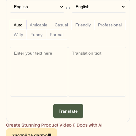
Free Tools
↔
FAQs
Announcement
Partner Program
USECASES
Auto
Amicable
Casual
Friendly
Professional
Change Management
Witty
Funny
Formal
Sales Enablement
Pre-sales
Product Marketing
Customer Success
Training
See more
Customer Stories
Help Center
Translate
Pricing
Create Stunning Product Video & Docs with AI
Zacznij za darmo