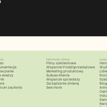
?
CJE
PRZYPADKI UŻYCIA
ZASO
eo
Filmy szkoleniowe
Hist
umentacja
Wsparcie Przedsprzedażowe
Wyd
maczenie
Marketing produktowy
Lide
a wiedzy
Sukces klienta
Roz
nik
Wsparcie sprzedaży
Sza
era
Zarządzanie zmianą
Blo
trum zaufania
See more
Ann
Cen
Indu
Sam
Narz