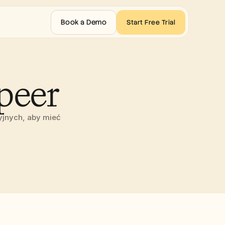
Book a Demo
Start Free Trial
peer
jnych, aby mieć 