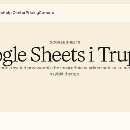
es
Help Center
Pricing
Careers
GOOGLE SHEETS
gle Sheets i Tru
oduktów lub przewodniki bezpośrednio w arkuszach kalkulacy
szybki dostęp.