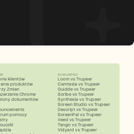
BY
KONKURENCI
orie klientów
Loom vs Trupeer
ania produktów
Camtasia vs Trupeer
rzy Zmian
Guidde vs Trupeer
szerzenie Chrome
Scribe vs Trupeer
blony dokumentów
Synthesia vs Trupeer
g
Screen Studio vs Trupeer
ouncements
Descript vs Trupeer
trum pomocy
ScreenPal vs Trupeer
stry
Veed vs Trupeer
ouczki
Tango vs Trupeer
ędzia
Vidyard vs Trupeer