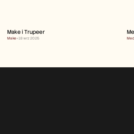
MAKE I TRUPEER 
Make i Trupeer 
Me
Make
●
18 wrz 2025
Med