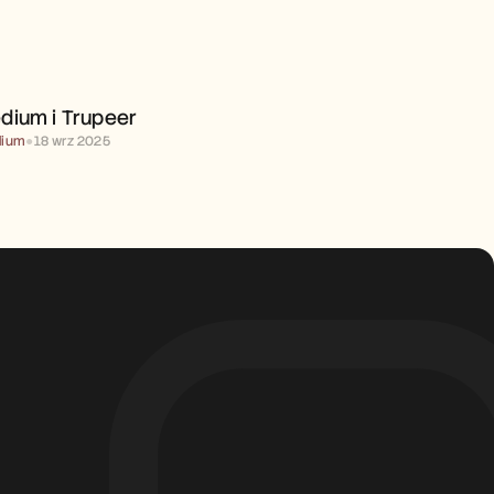
MEDIUM I TRUPEER 
dium i Trupeer 
ium
●
18 wrz 2025