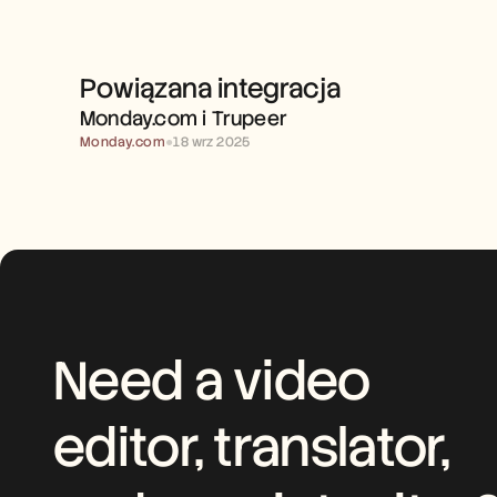
Powiązana integracja
MONDAY.COM I TRUPEER 
Monday.com i Trupeer 
Monday.com
●
18 wrz 2025
Need a video 
editor, translator, 