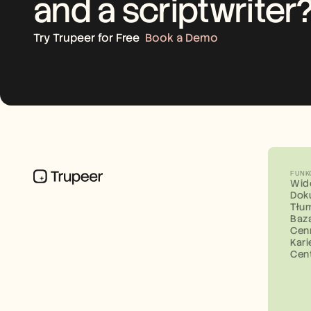
and a scriptwriter
Try Trupeer for Free
Book a Demo
FUNK
Wid
Dok
Tłu
Baz
Cen
Kari
Cen