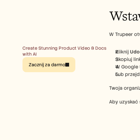
Wstaw
W Trupeer ot
Create Stunning Product Video & Docs 
Kliknij 
Udo
with AI
Skopiuj li
Zacznij za darmo
W Google S
Lub przejd
Twoja organi
Aby uzyskać 