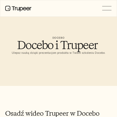
PRODUCT
Video
Documentation
DOCEBO
Docebo i Trupeer 
Translation
Knowledge Base
AI Avatars
Ulepsz naukę dzięki prezentacjom produktu w Twoim szkoleniu Docebo.
Brand Kits
Shared Pages
AI Screen Recording
RESOURCES
AI Champions of Change
Trust Center
Wydania produktów
Doc Templates
Osadź wideo Trupeer w Docebo
Industry