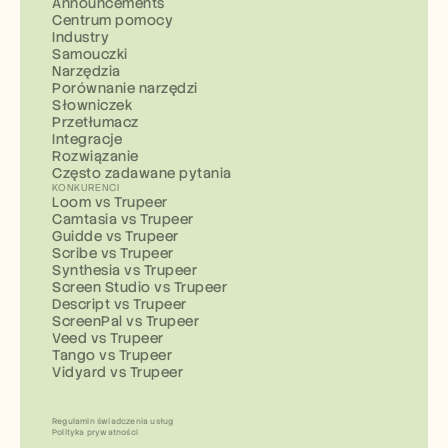
Announcements
Centrum pomocy
Industry
Samouczki
Narzędzia
Porównanie narzędzi
Słowniczek
Przetłumacz
Integracje
Rozwiązanie
Często zadawane pytania
KONKURENCI
Loom vs Trupeer
Camtasia vs Trupeer
Guidde vs Trupeer
Scribe vs Trupeer
Synthesia vs Trupeer
Screen Studio vs Trupeer
Descript vs Trupeer
ScreenPal vs Trupeer
Veed vs Trupeer
Tango vs Trupeer
Vidyard vs Trupeer
Regulamin świadczenia usług
Polityka prywatności