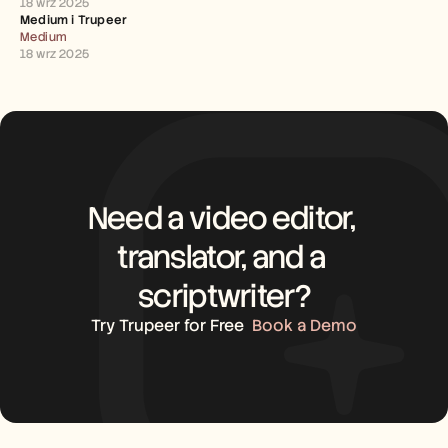
18 wrz 2025
Careers
Medium i Trupeer 
Medium
18 wrz 2025
Book a Demo
Start Free Trial
Need a video editor, 
translator, and a 
scriptwriter?
Try Trupeer for Free
Book a Demo