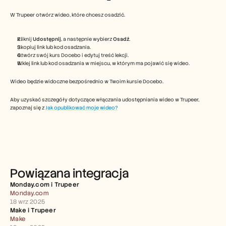
Free Tools
FAQs
W Trupeer otwórz wideo, które chcesz osadzić.
Announcement
Partner Program
Kliknij 
Udostępnij
, a następnie wybierz 
Osadź
.
USECASES
Skopiuj link lub kod osadzania.
Change Management
Otwórz swój kurs Docebo i edytuj treść lekcji.
Sales Enablement
Wklej link lub kod osadzania w miejscu, w którym ma pojawić się wideo.
Pre-sales
Product Marketing
Wideo będzie widoczne bezpośrednio w Twoim kursie Docebo.
Customer Success
Training
Aby uzyskać szczegóły dotyczące włączania udostępniania wideo w Trupeer, 
See more
zapoznaj się z 
Jak opublikować moje wideo?
Customer Stories
Powiązana integracja
Help Center
Monday.com i Trupeer 
Monday.com
Pricing
18 wrz 2025
Make i Trupeer 
Make