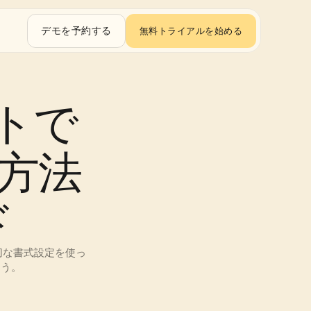
デモを予約する
無料トライアルを始める
ントで
方法 
ド
切な書式設定を使っ
ょう。