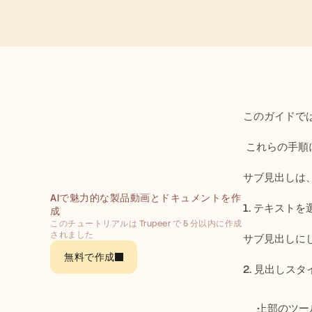
このガイドでは
 これらの手
サブ見出しは
AIで魅力的な製品動画とドキュメントを作
1. テキスト
成
このチュートリアルは Trupeer で 5 分以内に作成
されました
サブ見出しに
無料で作成
2. 見出しス
上部のツー