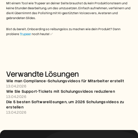
Mit einem Tool wie Trupeer an deiner Seite brauchst du kein Produktionsteam und 
keine Stunden Bearbeitung, um das umzusetzen. Einfach aufnehmen, verfeinern und 
die KI übernimmt das Polishing mit KI-gestützten Voiceovers, Avataren und 
gebrandeten Slides.  
Bist du bereit, Onboarding so reibungslos zu machen wie dein Produkt? Dann 
probiere 
Trupeer
 noch heute! ✅
Verwandte Lösungen
Wie man Compliance-Schulungsvideos für Mitarbeiter erstellt
13.04.2026
Wie Sie Support-Tickets mit Schulungsvideos reduzieren
13.04.2026
Die 5 besten Softwarelösungen, um 2026 Schulungsvideos zu 
erstellen
13.04.2026