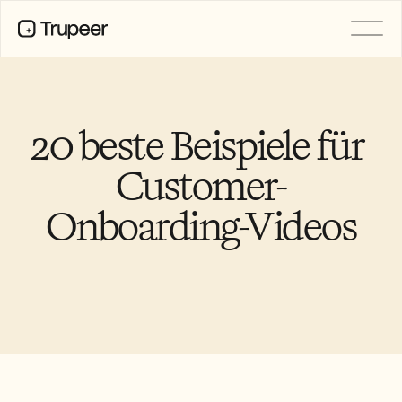
PRODUKT
Video
Dokumentation
20 beste Beispiele für 
Übersetzung
Wissensdatenbank
Customer-
KI-Avatare
Marken-Kits
Onboarding-Videos
Geteilte Seiten
KI-Bildschirmaufnahme
RESSOURCEN
KI-Champions des Wandels
Vertrauenszentrum
Funktionswünsche
Dokumentvorlagen
Industry