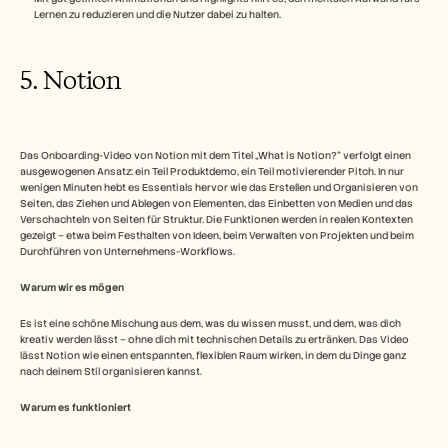
Lernen zu reduzieren und die Nutzer dabei zu halten.
5. Notion
Das Onboarding-Video von Notion mit dem Titel „What is Notion?“ verfolgt einen 
ausgewogenen Ansatz: ein Teil Produktdemo, ein Teil motivierender Pitch. In nur 
wenigen Minuten hebt es Essentials hervor wie das Erstellen und Organisieren von 
Seiten, das Ziehen und Ablegen von Elementen, das Einbetten von Medien und das 
Verschachteln von Seiten für Struktur. Die Funktionen werden in realen Kontexten 
gezeigt – etwa beim Festhalten von Ideen, beim Verwalten von Projekten und beim 
Durchführen von Unternehmens-Workflows.
Warum wir es mögen
Es ist eine schöne Mischung aus dem, was du wissen musst, und dem, was dich 
kreativ werden lässt – ohne dich mit technischen Details zu ertränken. Das Video 
lässt Notion wie einen entspannten, flexiblen Raum wirken, in dem du Dinge ganz 
nach deinem Stil organisieren kannst.
Warum es funktioniert 