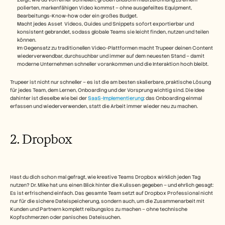
polierten, markenfähigen Video kommst – ohne ausgefeiltes Equipment, 
Bearbeitungs-Know-how oder ein großes Budget.
Macht jedes Asset  Videos, Guides und Snippets sofort exportierbar und 
konsistent gebrandet, sodass globale Teams sie leicht finden, nutzen und teilen 
können.
Im Gegensatz zu traditionellen Video-Plattformen macht Trupeer deinen Content 
wiederverwendbar, durchsuchbar und immer auf dem neuesten Stand – damit 
moderne Unternehmen schneller vorankommen und die Interaktion hoch bleibt.   
Trupeer ist nicht nur schneller – es ist die am besten skalierbare, praktische Lösung 
für jedes Team, dem Lernen, Onboarding und der Vorsprung wichtig sind. Die Idee 
dahinter ist dieselbe wie bei der 
SaaS-Implementierung
: das Onboarding einmal 
erfassen und wiederverwenden, statt die Arbeit immer wieder neu zu machen.
2. Dropbox
Hast du dich schon mal gefragt, wie kreative Teams Dropbox wirklich jeden Tag 
nutzen? Dr. Mike hat uns einen Blick hinter die Kulissen gegeben – und ehrlich gesagt: 
Es ist erfrischend einfach. Das gesamte Team setzt auf Dropbox Professional nicht 
nur für die sichere Dateispeicherung, sondern auch, um die Zusammenarbeit mit 
Kunden und Partnern komplett reibungslos zu machen – ohne technische 
Kopfschmerzen oder panisches Dateisuchen.