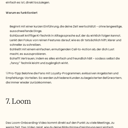
einfach es ist, direkt loszulegen. 
Warum es funktioniert 
Beginnt mit einer kurzen Einführung, die deine Zeit wertschätzt – ohne langweilige, 
ausschweifende Dinge.
Schlüsselt knifflige KI-Technik in Alltagssprache auf, der du wirklich folgen kannst.
Lenkt den Fokus von reinen Features darauf, wie es dir tatsächlich hilft, klarer und 
schneller zu schreiben.
Schließt mit einem einfachen, ermutigenden Call-to-Action ab, der dich Lust 
macht, es auszuprobieren.
Schafft Vertrauen, indem es alles einfach und freundlich hält – sodass selbst die 
„fancy“ Technik leicht und zugänglich wirkt.
💡Pro-Tipp: Belohne die Fans mit Loyalty-Programmen, exklusiven Angeboten und 
Empfehlungs-Vorteilen. So werden zufriedene Kunden zu begeisterten Befürwortern, 
die immer wieder zurückkommen.
7. Loom
Das Loom-Onboarding-Video kommt direkt auf den Punkt: zu viele Meetings, zu 
wenig Zeit. Das Video zeigt, wie du deine Bildschirmaufzeichnung ganz einfach 