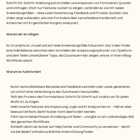
Schritt-für-Schritt-Anleitung zum Erstellen und Anpassen von Formularen, Quizzen 
und Umfragen. Statt nur Features isoliert zu zeigen, verbindet es sie mit realen 
Anwendungsfällen – etwa Lead-Generierung, Feedback und Produkt-Quizzen. Das 
Video zeigt außerdem, wie man Formulare über verschiedene Kanäle teilt und 
Antworten mit KI-gestützten Insights analysiert. 
Warum wir es mögen
Es ist praktisch, visuell und auf reale Anwendungsfälle fokussiert. Das Video findet 
eine tolle Balance zwischen dem Vorstellen der Anpassungsoptionen von Typeform 
und dem Teilen umsetzbarer Tipps, die Zuschauern klar zeigen, wie es in ihren Alltag-
Workflows passt.
Warum es funktioniert
Nutzt nachvollziehbare Beispiele wie Feedback sammeln oder Leads generieren, 
um sofort eine Verbindung zu den Zuschauern herzustellen.
Teilt den Prozess des Formularbaus Schritt für Schritt auf, sodass es für jeden 
leicht ist, zu folgen.
Hebt smarte Features wie Anpassung, Logik und KI-Analyse hervor – hält es aber 
bewusst einfach, damit Nutzer nicht überfordert werden.
Führt durch beide Phasen: Erstellung und Teilen – und gibt so ein vollständiges Bild 
des gesamten Workflows.
Schließt damit ab, Nutzer auf Help Center und Community zu verweisen – damit 
sie bei Bedarf schnell zusätzliche Unterstützung finden.