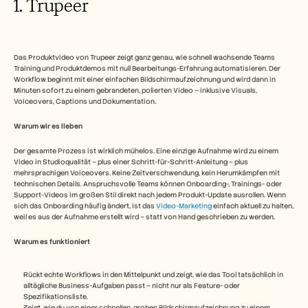
1. Trupeer
Das Produktvideo von Trupeer zeigt ganz genau, wie schnell wachsende Teams 
Training und Produktdemos mit null Bearbeitungs-Erfahrung automatisieren. Der 
Workflow beginnt mit einer einfachen Bildschirmaufzeichnung und wird dann in 
Minuten sofort zu einem gebrandeten, polierten Video – inklusive Visuals, 
Voiceovers, Captions und Dokumentation.
Warum wir es lieben
Der gesamte Prozess ist wirklich mühelos. Eine einzige Aufnahme wird zu einem 
Video in Studioqualität – plus einer Schritt-für-Schritt-Anleitung – plus 
mehrsprachigen Voiceovers. Keine Zeitverschwendung, kein Herumkämpfen mit 
technischen Details. Anspruchsvolle Teams können Onboarding-, Trainings- oder 
Support-Videos im großen Stil direkt nach jedem Produkt-Update ausrollen. Wenn 
sich das Onboarding häufig ändert, ist das 
Video-Marketing 
einfach aktuell zu halten, 
weil es aus der Aufnahme erstellt wird – statt von Hand geschrieben zu werden.
Warum es funktioniert
Rückt echte Workflows in den Mittelpunkt und zeigt, wie das Tool tatsächlich in 
alltägliche Business-Aufgaben passt – nicht nur als Feature- oder 
Spezifikationsliste.
Zeigt, wie du von einer schnellen, groben Bildschirmaufzeichnung zu einem 