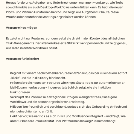
Herausforderung: Aufgaben und Unterbrechungen managen – und zeigt, wie Trello 
sowohl mobile als auch Desktop-Workflows unterstützen kann. Es hebt die neuen 
Inbox- und Planner-Funktionen hervor und zeigt, wie Aufgaben für heute, diese 
Woche oder anstehende Meetings organisiert werden können. 
Warum wir es mögen
Es zeigt nicht nur Features, sondern setzt sie direkt in den Kontext des alltäglichen 
Task-Managements. Der szenariobasierte Stil wirkt sehr persönlich und zeigt genau, 
wie Trello in echte Workflows passt.
Warum es funktioniert 
Beginnt mit einem nachvollziehbaren, realen Szenario, das bei Zuschauern sofort 
„klickt“ und sie in die Story hineinzieht.
Präsentiert die neuesten Features wie KI-gestützte Tools zur automatischen E-
Mail-Zusammenfassung – indem es tatsächlich zeigt, wie sie in Aktion 
funktionieren.
Verknüpft das Produkt mit alltäglichen Erfolgen: weniger Stress, flüssigere 
Workflows und ein besser organisierter Arbeitstag.
Hält den Ton freundlich und beruhigend, sodass sich das Onboarding einfach und 
nicht einschüchternd anfühlt.
Hebt hervor, wie nahtlos es sich in Jira und Confluence integriert – und zeigt, wie 
alles für bessere Produktivität über Plattformen hinweg zusammenhängt. 