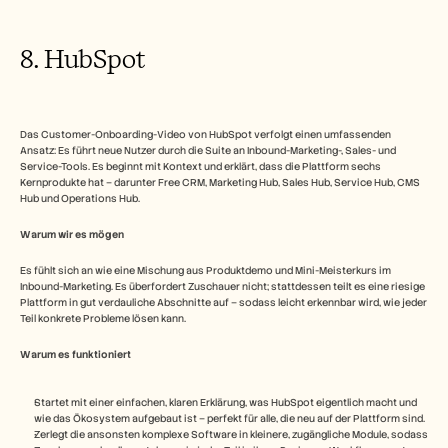
8. HubSpot
Das Customer-Onboarding-Video von HubSpot verfolgt einen umfassenden 
Ansatz: Es führt neue Nutzer durch die Suite an Inbound-Marketing-, Sales- und 
Service-Tools. Es beginnt mit Kontext und erklärt, dass die Plattform sechs 
Kernprodukte hat – darunter Free CRM, Marketing Hub, Sales Hub, Service Hub, CMS 
Hub und Operations Hub.
Warum wir es mögen
Es fühlt sich an wie eine Mischung aus Produktdemo und Mini-Meisterkurs im 
Inbound-Marketing. Es überfordert Zuschauer nicht; stattdessen teilt es eine riesige 
Plattform in gut verdauliche Abschnitte auf – sodass leicht erkennbar wird, wie jeder 
Teil konkrete Probleme lösen kann.
Warum es funktioniert 
Startet mit einer einfachen, klaren Erklärung, was HubSpot eigentlich macht und 
wie das Ökosystem aufgebaut ist – perfekt für alle, die neu auf der Plattform sind.
Zerlegt die ansonsten komplexe Software in kleinere, zugängliche Module, sodass 