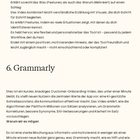
Erklärt sowohl das Was (Features) als auch das Warum (Mehrwert) auf einen 
Schlag
Das Video kombiniert leicht verständliche Erzählung mit Visuals, die dich Schritt 
für Schritt begleiten.
Es erklärt Features, indem es reale Situationen zeigt, mit denen du dich 
identifizieren kannst.
Es hebt hervor, wie flexibel und personalisierbar das Tool ist – passend zu jedem 
Workflow, den du hast.
Endet mit einem positiven, motivierenden Hinweis, der das Tool freundlich und 
leicht zugänglich macht – nicht einschüchternd oder kompliziert
6. Grammarly
Dies ist ein kurzes, knackiges Customer-Onboarding-Video, das unter einer Minute 
bleibt. Es stellt neuen Nutzern die zentralen Werte der App vor: eine KI-gestützte 
Schreibassistenz, die Kommunikation effektiver macht. Das Video erklärt, wie die 
Algorithmen der Plattform Millionen von Sätzen analysieren, um Grammatik-
Korrekturen, bessere Synonyme, Stil-Verbesserungen und Klarheit im Satz 
vorzuschlagen. 
Warum wir es mögen
Es ist eine starke Mischung aus informativ und motivierend. In weniger als einer 
Minute wissen neue Nutzer ganz genau, was Grammarly macht, wie es hilft und wie 