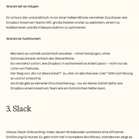
Warum wir es mögen
Es ist kurz, klar und praktisch. In nur einer halben Minute verstehen Zuschauer, wie 
Dropbox kreativen Teams hilft, große Dateien sicher zu speichern, extern zu 
kollaborieren und die Videoproduktion zu optimieren.
Warum es funktioniert 
Man kann es schnell und einfach ansehen – ohne Fachjargon, ohne 
Schnickschnack, einfach das Wesentliche.
Du verstehst sofort, wie Dropbox in echte kreative Arbeit passt – nicht nur als 
Liste von Features.
Der Weg von „Wo ist diese Datei?“ zu „Hier ist dein Review-Link!“ fühlt sich flüssig 
an und ist stressfrei.
Am Ende gibt es keinerlei Einschüchterung – nur ein klares Gefühl dafür, wie 
Dropbox einem kreativen Team wie am Schnürchen helfen kann.
3. Slack 
Dieses Slack-Onboarding-Video dauert 45 Sekunden und bietet eine effiziente 
Einführung für Nutzer. Es geht nicht tief in komplexe Workflows; stattdessen zeigt es 