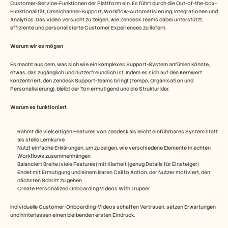
Customer-Service-Funktionen der Plattform ein. Es führt durch die Out-of-the-box-
Funktionalität, Omnichannel-Support, Workflow-Automatisierung, Integrationen und 
Analytics. Das Video versucht zu zeigen, wie Zendesk Teams dabei unterstützt, 
effiziente und personalisierte Customer Experiences zu liefern.
Warum wir es mögen 
Es macht aus dem, was sich wie ein komplexes Support-System anfühlen könnte, 
etwas, das zugänglich und nutzerfreundlich ist. Indem es sich auf den Kernwert 
konzentriert, den Zendesk Support-Teams bringt (Tempo, Organisation und 
Personalisierung), bleibt der Ton ermutigend und die Struktur klar.
Warum es funktioniert
Rahmt die vielseitigen Features von Zendesk als leicht einführbares System statt 
als steile Lernkurve
Nutzt einfache Erklärungen, um zu zeigen, wie verschiedene Elemente in echten 
Workflows zusammenhängen
Balanciert Breite (viele Features) mit Klarheit (genug Details für Einsteiger)
Endet mit Ermutigung und einem klaren Call to Action, der Nutzer motiviert, den 
nächsten Schritt zu gehen
Create Personalized Onboarding Videos With Trupeer
Individuelle Customer-Onboarding-Videos schaffen Vertrauen, setzen Erwartungen 
und hinterlassen einen bleibenden ersten Eindruck. 