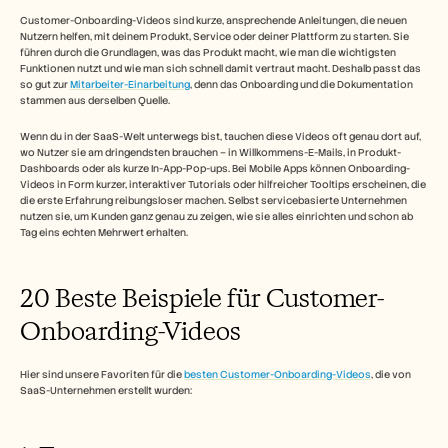
Karriere
Customer-Onboarding-Videos sind kurze, ansprechende Anleitungen, die neuen 
Nutzern helfen, mit deinem Produkt, Service oder deiner Plattform zu starten. Sie 
führen durch die Grundlagen, was das Produkt macht, wie man die wichtigsten 
Demo buchen
Funktionen nutzt und wie man sich schnell damit vertraut macht. Deshalb passt das 
so gut zur 
Mitarbeiter-Einarbeitung
, denn das Onboarding und die Dokumentation 
Kostenlose Testversion starten
stammen aus derselben Quelle. 
Wenn du in der SaaS-Welt unterwegs bist, tauchen diese Videos oft genau dort auf, 
wo Nutzer sie am dringendsten brauchen – in Willkommens-E-Mails, in Produkt-
Dashboards oder als kurze In-App-Pop-ups. Bei Mobile Apps können Onboarding-
Videos in Form kurzer, interaktiver Tutorials oder hilfreicher Tooltips erscheinen, die 
die erste Erfahrung reibungsloser machen. Selbst servicebasierte Unternehmen 
nutzen sie, um Kunden ganz genau zu zeigen, wie sie alles einrichten und schon ab 
Tag eins echten Mehrwert erhalten.
20 Beste Beispiele für Customer-
Onboarding-Videos 
Hier sind unsere Favoriten für die 
besten Customer-Onboarding-Videos
, die von 
SaaS-Unternehmen erstellt wurden: 