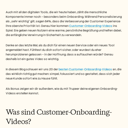
Free Tools
FAQs
Announcement
Auch mit all den digitalen Tools, die wir heute haben, zählt die menschliche 
Partner Program
Komponente immer noch – besonders beim Onboarding. Während Personalisierung 
als „sehr wichtig“ gilt, sagen 64%, dass die Verbesserung der Customer Experience 
ANWENDUNGSFÄLLE
ihre oberste Priorität ist. Genau hier kommen 
Customer-Onboarding-Videos
 ins 
Veränderungsmanagement
Spiel. Sie geben neuen Nutzern eine warme, persönliche Begrüßung und helfen dabei, 
Vertriebsunterstützung
die anfängliche Verwirrung in Sicherheit zu verwandeln.
Vorverkauf
Produktmarketing
Denke an das letzte Mal, als du dich für einen neuen Service oder ein neues Tool 
Kundenerfolg
angemeldet hast. Fühltest du dich sofort sicher, oder wurdest du eher 
herumprobieren gelassen – in der Hoffnung, dass a auftauchen würde? Genau 
Training
deshalb ist ein gutes Video so wichtig.  
See more
In diesem Blog schauen wir uns 20 der 
besten Customer-Onboarding-Videos
 an, die 
das wirklich richtig gut machen: simpel, fokussiert und so gestaltet, dass sich jeder 
neue Kunde sofort wie zu Hause fühlt.
Kundengeschichten
Als Bonus zeigen wir dir außerdem, wie du mit Trupeer deine eigenen Onboarding-
Videos erstellen kannst.
Hilfecenter
Was sind Customer-Onboarding-
Preise
Videos?