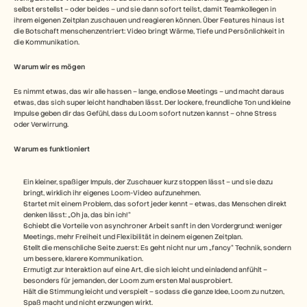
selbst erstellst – oder beides – und sie dann sofort teilst, damit Teamkollegen in 
ihrem eigenen Zeitplan zuschauen und reagieren können. Über Features hinaus ist 
die Botschaft menschenzentriert: Video bringt Wärme, Tiefe und Persönlichkeit in 
die Kommunikation.  
Warum wir es mögen
Es nimmt etwas, das wir alle hassen – lange, endlose Meetings – und macht daraus 
etwas, das sich super leicht handhaben lässt. Der lockere, freundliche Ton und kleine 
Impulse geben dir das Gefühl, dass du Loom sofort nutzen kannst – ohne Stress 
oder Verwirrung.
Warum es funktioniert
Ein kleiner, spaßiger Impuls, der Zuschauer kurz stoppen lässt – und sie dazu 
bringt, wirklich ihr eigenes Loom-Video aufzunehmen.
Startet mit einem Problem, das sofort jeder kennt – etwas, das Menschen direkt 
denken lässt: „Oh ja, das bin ich!“
Schiebt die Vorteile von asynchroner Arbeit sanft in den Vordergrund: weniger 
Meetings, mehr Freiheit und Flexibilität in deinem eigenen Zeitplan.
Stellt die menschliche Seite zuerst: Es geht nicht nur um „fancy“ Technik, sondern 
um bessere, klarere Kommunikation.
Ermutigt zur Interaktion auf eine Art, die sich leicht und einladend anfühlt – 
besonders für jemanden, der Loom zum ersten Mal ausprobiert.
Hält die Stimmung leicht und verspielt – sodass die ganze Idee, Loom zu nutzen, 
Spaß macht und nicht erzwungen wirkt.