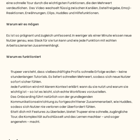
eine schnelle Tour durch die wichtigsten Funktionen, die den Mehrwert 
verdeutlichen.  Das Video wechselt flüssig zwischen Kanälen, Dateifreigabe, Emoji-
Reaktionen, Erwähnungen, Clips, Huddles und Hilfefunktionen. 
Warum wir es mögen
Es ist so prägnant und zugleich umfassend. In weniger als einer Minute wissen neue 
Nutzer genau, was Slack für sie tun kann und wie jede Funktion mit echten 
Arbeitsszenarien zusammenhängt. 
Warum es funktioniert
Trupeer versteht, dass vielbeschäftigte Profis schnelle Erfolge wollen – keine 
stundenlangen Tutorials. Es liefert schnellen Mehrwert, sodass sich neue Nutzer 
sofort sicher fühlen.
Jede Funktion wird mit klarem Kontext erklärt: wann du sie nutzt und warum sie 
wichtig ist – so ist es leicht, sich echte Workflows vorzustellen.
Das Onboarding führt natürlich von der grundlegenden 
Kommunikationseinrichtung zu fortgeschrittener Zusammenarbeit, wie Huddles, 
sodass sich Nutzer nie verloren oder überfordert fühlen.
Statt dich mit Features zu überladen, bietet Trupeer eine schnelle, zugängliche 
Tour, die Komplexität aufschlüsselt und das Lernen machbar – und sogar 
angenehm – macht.