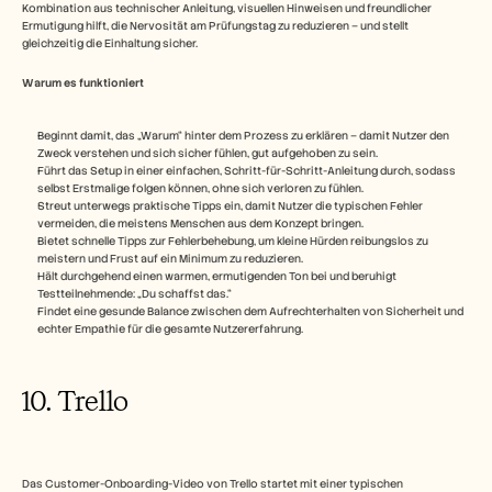
Kombination aus technischer Anleitung, visuellen Hinweisen und freundlicher 
Ermutigung hilft, die Nervosität am Prüfungstag zu reduzieren – und stellt 
gleichzeitig die Einhaltung sicher.
Warum es funktioniert
Beginnt damit, das „Warum“ hinter dem Prozess zu erklären – damit Nutzer den 
Zweck verstehen und sich sicher fühlen, gut aufgehoben zu sein.
Führt das Setup in einer einfachen, Schritt-für-Schritt-Anleitung durch, sodass 
selbst Erstmalige folgen können, ohne sich verloren zu fühlen.
Streut unterwegs praktische Tipps ein, damit Nutzer die typischen Fehler 
vermeiden, die meistens Menschen aus dem Konzept bringen.
Bietet schnelle Tipps zur Fehlerbehebung, um kleine Hürden reibungslos zu 
meistern und Frust auf ein Minimum zu reduzieren.
Hält durchgehend einen warmen, ermutigenden Ton bei und beruhigt 
Testteilnehmende: „Du schaffst das.“
Findet eine gesunde Balance zwischen dem Aufrechterhalten von Sicherheit und 
echter Empathie für die gesamte Nutzererfahrung.
10. Trello
Das Customer-Onboarding-Video von Trello startet mit einer typischen 