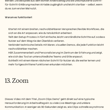
werden. Die Beispiele aus dem echten Arbeitsalltag und die unkomplizierte Schritt-
für-Schritt-Erklärung machen Airtable zugänglich und leicht startbar – selbst, wenn 
du es zum ersten Mal nutzt.
Warum es funktioniert 
Startet mit einem breiten, nachvollziehbaren Versprechen,flexible Workflows, die 
sich an die Art anpassen, wie du tatsächlich arbeitest.
Teilt den Setup-Prozess in fünf einfache, leicht verständliche Schritte auf, sodass 
Nutzer auf dem Weg nie den Überblick verlieren.
Verbindet technische Details mit klaren, visuellen Demos, die jede Funktion leicht 
nachvollziehbar machen.
Hält Zusammenarbeit und Personalisierung im Zentrum der Erfahrung und zeigt, 
wie sich das Tool an unterschiedliche Teams und Stile anpasst.
Schließt mit einem klaren nächsten Schritt für Nutzer ab, die weiter lernen und 
mehr fortgeschrittene Funktionen erkunden möchten.
13. Zoom 
Dieses Video mit dem Titel „Zoom Clips Demo“ geht direkt auf eine typische 
Herausforderung im Arbeitsalltag ein: zu viele Live-Meetings und unklare 
Kommunikation. In weniger als 90 Sekunden zeigt es, wie Clips schnelle asynchrone 