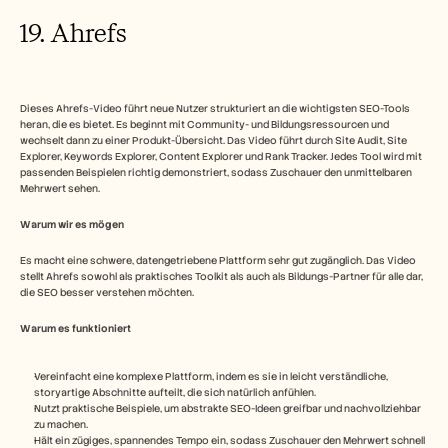
19. Ahrefs 
Dieses Ahrefs-Video führt neue Nutzer strukturiert an die wichtigsten SEO-Tools 
heran, die es bietet. Es beginnt mit Community- und Bildungsressourcen und 
wechselt dann zu einer Produkt-Übersicht. Das Video führt durch Site Audit, Site 
Explorer, Keywords Explorer, Content Explorer und Rank Tracker. Jedes Tool wird mit 
passenden Beispielen richtig demonstriert, sodass Zuschauer den unmittelbaren 
Mehrwert sehen. 
Warum wir es mögen
Es macht eine schwere, datengetriebene Plattform sehr gut zugänglich. Das Video 
stellt Ahrefs sowohl als praktisches Toolkit als auch als Bildungs-Partner für alle dar, 
die SEO besser verstehen möchten. 
Warum es funktioniert
Vereinfacht eine komplexe Plattform, indem es sie in leicht verständliche, 
storyartige Abschnitte aufteilt, die sich natürlich anfühlen.
Nutzt praktische Beispiele, um abstrakte SEO-Ideen greifbar und nachvollziehbar 
zu machen.
Hält ein zügiges, spannendes Tempo ein, sodass Zuschauer den Mehrwert schnell 