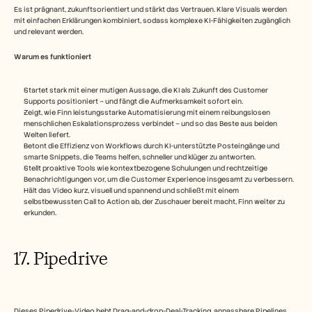
Es ist prägnant, zukunftsorientiert und stärkt das Vertrauen. Klare Visuals werden 
mit einfachen Erklärungen kombiniert, sodass komplexe KI-Fähigkeiten zugänglich 
und relevant werden.
Warum es funktioniert 
Startet stark mit einer mutigen Aussage, die KI als Zukunft des Customer 
Supports positioniert – und fängt die Aufmerksamkeit sofort ein.
Zeigt, wie Finn leistungsstarke Automatisierung mit einem reibungslosen 
menschlichen Eskalationsprozess verbindet – und so das Beste aus beiden 
Welten liefert.
Betont die Effizienz von Workflows durch KI-unterstützte Posteingänge und 
smarte Snippets, die Teams helfen, schneller und klüger zu antworten.
Stellt proaktive Tools wie kontextbezogene Schulungen und rechtzeitige 
Benachrichtigungen vor, um die Customer Experience insgesamt zu verbessern.
Hält das Video kurz, visuell und spannend und schließt mit einem 
selbstbewussten Call to Action ab, der Zuschauer bereit macht, Finn weiter zu 
erkunden.
17. Pipedrive 
Dieses Pipedrive-Video hebt Drag-and-drop-Deal-Tracking, anpassbare Pipelines 