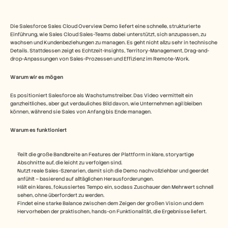
Die Salesforce Sales Cloud Overview Demo liefert eine schnelle, strukturierte 
Einführung, wie Sales Cloud Sales-Teams dabei unterstützt, sich anzupassen, zu 
wachsen und Kundenbeziehungen zu managen. Es geht nicht allzu sehr in technische 
Details. Stattdessen zeigt es Echtzeit-Insights, Territory-Management, Drag-and-
drop-Anpassungen von Sales-Prozessen und Effizienz im Remote-Work. 
Warum wir es mögen
Es positioniert Salesforce als Wachstumstreiber. Das Video vermittelt ein 
ganzheitliches, aber gut verdauliches Bild davon, wie Unternehmen agil bleiben 
können, während sie Sales von Anfang bis Ende managen.
Warum es funktioniert
Teilt die große Bandbreite an Features der Plattform in klare, storyartige 
Abschnitte auf, die leicht zu verfolgen sind.
Nutzt reale Sales-Szenarien, damit sich die Demo nachvollziehbar und geerdet 
anfühlt – basierend auf alltäglichen Herausforderungen.
Hält ein klares, fokussiertes Tempo ein, sodass Zuschauer den Mehrwert schnell 
sehen, ohne überfordert zu werden.
Findet eine starke Balance zwischen dem Zeigen der großen Vision und dem 
Hervorheben der praktischen, hands-on Funktionalität, die Ergebnisse liefert.