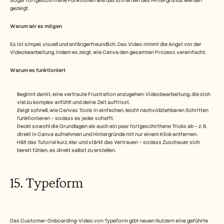
Sogar fortgeschrittene Funktionen wie das Entfernen des Hintergrunds werden 
gezeigt. 
Warum wir es mögen
Es ist simpel, visuell und anfängerfreundlich. Das Video nimmt die Angst vor der 
Videobearbeitung, indem es zeigt, wie Canva den gesamten Prozess vereinfacht.
Warum es funktioniert 
Beginnt damit, eine vertraute Frustration anzugehen: Videobearbeitung, die sich 
viel zu komplex anfühlt und deine Zeit auffrisst.
Zeigt schnell, wie Canvas Tools in einfachen, leicht nachvollziehbaren Schritten 
funktionieren – sodass es jeder schafft.
Deckt sowohl die Grundlagen als auch ein paar fortgeschrittene Tricks ab – z. B. 
direkt in Canva aufnehmen und Hintergründe mit nur einem Klick entfernen.
Hält das Tutorial kurz, klar und stärkt das Vertrauen – sodass Zuschauer sich 
bereit fühlen, es direkt selbst zu erstellen.
15. Typeform
Das Customer-Onboarding-Video von Typeform gibt neuen Nutzern eine geführte 