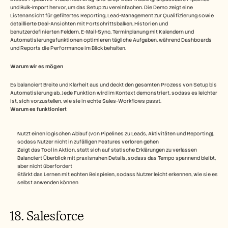
und Bulk-Import hervor, um das Setup zu vereinfachen. Die Demo zeigt eine 
Listenansicht für gefiltertes Reporting, Lead-Management zur Qualifizierung sowie 
detaillierte Deal-Ansichten mit Fortschrittsbalken, Historien und 
benutzerdefinierten Feldern. E-Mail-Sync, Terminplanung mit Kalendern und 
Automatisierungsfunktionen optimieren tägliche Aufgaben, während Dashboards 
und Reports die Performance im Blick behalten.
Warum wir es mögen
Es balanciert Breite und Klarheit aus und deckt den gesamten Prozess von Setup bis 
Automatisierung ab. Jede Funktion wird im Kontext demonstriert, sodass es leichter 
ist, sich vorzustellen, wie sie in echte Sales-Workflows passt. 
Warum es funktioniert 
Nutzt einen logischen Ablauf (von Pipelines zu Leads, Aktivitäten und Reporting), 
sodass Nutzer nicht in zufälligen Features verloren gehen
Zeigt das Tool in Aktion, statt sich auf statische Erklärungen zu verlassen
Balanciert Überblick mit praxisnahen Details, sodass das Tempo spannend bleibt, 
aber nicht überfordert
Stärkt das Lernen mit echten Beispielen, sodass Nutzer leicht erkennen, wie sie es 
selbst anwenden können
18. Salesforce 