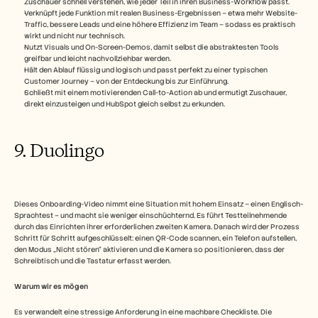
Zuschauer schnell verstehen, wie jeder Teil in ihren Business-Workflow passt.
Verknüpft jede Funktion mit realen Business-Ergebnissen – etwa mehr Website-
Traffic, bessere Leads und eine höhere Effizienz im Team – sodass es praktisch 
wirkt und nicht nur technisch.
Nutzt Visuals und On-Screen-Demos, damit selbst die abstraktesten Tools 
greifbar und leicht nachvollziehbar werden.
Hält den Ablauf flüssig und logisch und passt perfekt zu einer typischen 
Customer Journey – von der Entdeckung bis zur Einführung.
Schließt mit einem motivierenden Call-to-Action ab und ermutigt Zuschauer, 
direkt einzusteigen und HubSpot gleich selbst zu erkunden.
9. Duolingo
Dieses Onboarding-Video nimmt eine Situation mit hohem Einsatz – einen Englisch-
Sprachtest – und macht sie weniger einschüchternd. Es führt Testteilnehmende 
durch das Einrichten ihrer erforderlichen zweiten Kamera. Danach wird der Prozess 
Schritt für Schritt aufgeschlüsselt: einen QR-Code scannen, ein Telefon aufstellen, 
den Modus „Nicht stören“ aktivieren und die Kamera so positionieren, dass der 
Schreibtisch und die Tastatur erfasst werden.
Warum wir es mögen
Es verwandelt eine stressige Anforderung in eine machbare Checkliste. Die 