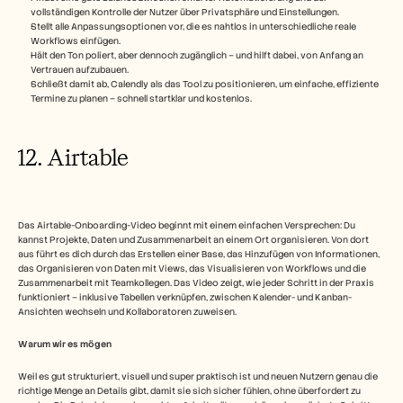
vollständigen Kontrolle der Nutzer über Privatsphäre und Einstellungen.
Stellt alle Anpassungsoptionen vor, die es nahtlos in unterschiedliche reale 
Workflows einfügen.
Hält den Ton poliert, aber dennoch zugänglich – und hilft dabei, von Anfang an 
Vertrauen aufzubauen.
Schließt damit ab, Calendly als das Tool zu positionieren, um einfache, effiziente 
Termine zu planen – schnell startklar und kostenlos.
12. Airtable
Das Airtable-Onboarding-Video beginnt mit einem einfachen Versprechen: Du 
kannst Projekte, Daten und Zusammenarbeit an einem Ort organisieren. Von dort 
aus führt es dich durch das Erstellen einer Base, das Hinzufügen von Informationen, 
das Organisieren von Daten mit Views, das Visualisieren von Workflows und die 
Zusammenarbeit mit Teamkollegen. Das Video zeigt, wie jeder Schritt in der Praxis 
funktioniert – inklusive Tabellen verknüpfen, zwischen Kalender- und Kanban-
Ansichten wechseln und Kollaboratoren zuweisen.
Warum wir es mögen
Weil es gut strukturiert, visuell und super praktisch ist und neuen Nutzern genau die 
richtige Menge an Details gibt, damit sie sich sicher fühlen, ohne überfordert zu 