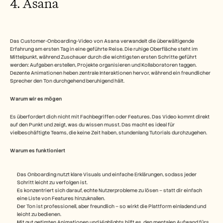
4. Asana
Das Customer-Onboarding-Video von Asana verwandelt die überwältigende 
Erfahrung am ersten Tag in eine geführte Reise. Die ruhige Oberfläche steht im 
Mittelpunkt, während Zuschauer durch die wichtigsten ersten Schritte geführt 
werden: Aufgaben erstellen, Projekte organisieren und Kollaboratoren taggen. 
Dezente Animationen heben zentrale Interaktionen hervor, während ein freundlicher 
Sprecher den Ton durchgehend beruhigend hält. 
Warum wir es mögen
Es überfordert dich nicht mit Fachbegriffen oder Features. Das Video kommt direkt 
auf den Punkt und zeigt, was du wissen musst. Das macht es ideal für 
vielbeschäftigte Teams, die keine Zeit haben, stundenlang Tutorials durchzugehen. 
Warum es funktioniert 
Das Onboarding nutzt klare Visuals und einfache Erklärungen, sodass jeder 
Schritt leicht zu verfolgen ist.
Es konzentriert sich darauf, echte Nutzerprobleme zu lösen – statt dir einfach 
eine Liste von Features hinzuknallen.
Der Ton ist professionell, aber freundlich – so wirkt die Plattform einladend und 
leicht zu bedienen.
Mit gut getimten Animationen und Highlights hilft es, den mentalen Aufwand fürs 