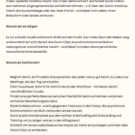
Video-Updates mühelos macht. Das Video demonstriert, wie Nutzer kurze Videos 
aus mehreren Zugangsbereichen aufnehmen können – z. B. über den Zoom-Desktop-
Client, die Systemablage oder das Web-Portal – und dabei sich selbst, ihren 
Bildschirm oder beides erfassen. 
Warum wir es mögen
Es ist schnell, visuell und kommt direkt auf den Punkt. Das Video lässt den Ballast weg 
und konzentriert sich darauf, wie Zoom Clips asynchrone Kommunikation 
reibungsloser und effizienter macht – und dabei trotzdem diese persönliche, 
menschliche Note beibehält.
Warum es funktioniert
Beginnt damit, ein Problem anzusprechen, das jeder viel zu gut kennt: zu viele Live-
Meetings, die den Tag verstopfen.
Führt Zuschauer Schritt für Schritt durch den Workflow – mit klaren, leicht 
verständlichen Visuals.
Findet eine perfekte Balance zwischen Flexibilität beim Aufnehmen und einem 
einfachen Bearbeitungsprozess.
Rückt Kollaborations- und Engagement-Features in den Fokus, die asynchrone 
Kommunikation wirklich verbunden wirken lassen.
Nutzt praktische Beispiele aus dem echten Arbeitsalltag wie Onboarding und 
Training, um zu zeigen, wie es in den Alltag passt.
Schließt mit einem selbstbewussten Impuls ab, tiefer einzusteigen und mehr über 
Zoom Clips zu entdecken.