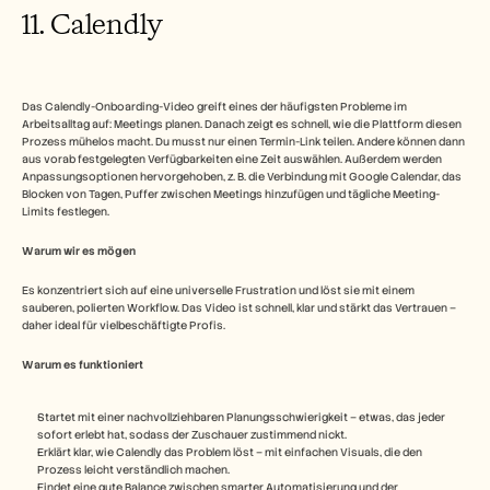
11. Calendly 
Das Calendly-Onboarding-Video greift eines der häufigsten Probleme im 
Arbeitsalltag auf: Meetings planen. Danach zeigt es schnell, wie die Plattform diesen 
Prozess mühelos macht. Du musst nur einen Termin-Link teilen. Andere können dann 
aus vorab festgelegten Verfügbarkeiten eine Zeit auswählen. Außerdem werden 
Anpassungsoptionen hervorgehoben, z. B. die Verbindung mit Google Calendar, das 
Blocken von Tagen, Puffer zwischen Meetings hinzufügen und tägliche Meeting-
Limits festlegen. 
Warum wir es mögen
Es konzentriert sich auf eine universelle Frustration und löst sie mit einem 
sauberen, polierten Workflow. Das Video ist schnell, klar und stärkt das Vertrauen – 
daher ideal für vielbeschäftigte Profis.
Warum es funktioniert
Startet mit einer nachvollziehbaren Planungsschwierigkeit – etwas, das jeder 
sofort erlebt hat, sodass der Zuschauer zustimmend nickt.
Erklärt klar, wie Calendly das Problem löst – mit einfachen Visuals, die den 
Prozess leicht verständlich machen.
Findet eine gute Balance zwischen smarter Automatisierung und der 