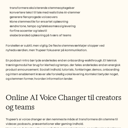
transformere eksisterende stemmeoptagelser
konvertere tekst til tale med realistiske AI-stemmer
generere flersprogede voiceovers
klone stemmestile for ensartet oplæsning
ændre tone, tempo og følelsesmæssig levering
forfine accenter og talestil
skabe branded oplæsning på tværs af teams
Forskellen er subtil, men vigtig. De fleste stemmeværktøjer stopper ved 
nyhedsværdien, men Trupeer fokuserer på kommunikation.
En podcast-intro bør lyde anderledes end en onboarding-walkthrough. Et teknisk 
træningsmodul har brug for klarhed og tempo, der føles anderledes end en energisk 
product announcement. Socialt indhold, tutorials, forklaringer, demos, onboarding 
og intern enablement kræver alle forskellig vokal levering. Kontekst betyder noget, 
og stemmen former, hvordan information lander.
Online AI Voice Changer til creators 
og teams
Trupeer’s ai voice changer er den nemmeste måde at transformere din stemme til 
videoer, podcasts, præsentationer eller gaming-indhold.