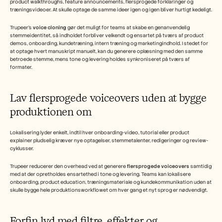
product walkthroughs, feature announcements, flersprogede forklaringer og 
træningsvideoer. At skulle optage de samme ideer igen og igen bliver hurtigt kedeligt.
Trupeer’s 
voice cloning
 gør det muligt for teams at skabe en genanvendelig 
stemmeidentitet, så indholdet forbliver velkendt og ensartet på tværs af product 
demos, onboarding, kundetræning, intern træning og marketingindhold. I stedet for 
at optage hvert manuskript manuelt, kan du generere oplæsning med den samme 
betroede stemme, mens tone og levering holdes synkroniseret på tværs af 
formater.
Lav flersprogede voiceovers uden at bygge 
produktionen om
Lokalisering lyder enkelt, indtil hver onboarding-video, tutorial eller product 
explainer pludselig kræver nye optagelser, stemmetalenter, redigeringer og review-
cyklusser.
Trupeer reducerer den overhead ved at generere 
flersprogede voiceovers
 samtidig 
med at der opretholdes ensartethed i tone og levering. Teams kan lokalisere 
onboarding, product education, træningsmateriale og kundekommunikation uden at 
skulle bygge hele produktionsworkflowet om hver gang et nyt sprog er nødvendigt.
Forfin lyd med filtre, effekter og 