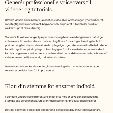
Generér professionelle voiceovers til 
videoer og tutorials
Stærke visuals alene bærer sjældent en video. Hvis oplæsningen lyder forhastet, 
robotagtig eller inkonsekvent, begynder selv en poleret tutorial eller product 
walkthrough at føles ufærdig.
Trupeer’s 
AI voice changer
 hjælper creators og teams med at generere naturlige 
voiceovers til product demos, onboarding-flows, forklaringer, træningsindhold, 
podcasts og tutorials—uden at skulle optage igen igen eller manuelt rette lyd. I stedet 
for at bruge timer på at optage oplæsning igen, fordi tonen føles en smule forkert, 
kan teams generere voiceovers i studiekvalitet, der forbliver ensartede på tværs af 
videoer, mens de tilpasser sig indholdets kontekst.
Uanset om du laver kundetræning, intern træning eller marketingvideoer, lyder 
resultatet bevidst frem for improviseret.
Klon din stemme for ensartet indhold
Founders, undervisere og creators ender ofte med at blive den genkendelige 
stemme bag deres indhold. Udfordringen starter, når produktionen skalerer.
Det, der begynder som et par onboarding-optagelser, bliver hurtigt til webinars, 