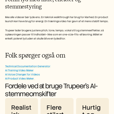
stemmestyring
Ikke alle videoer bør lyde ens. En teknisk walkthrough har brug for klarhed. En product 
launch kan have brug for energi. En træningsvideo har gavn af et mere stabilt tempo.
Trupeer lader brugere justere pitch, tone, tempo, vokal stil og stemmeeffekter, så 
oplæsningen passer til indholdet—ikke som en one-size-fits-all løsning. Målet er 
enkelt: poleret lyd uden at skulle blive en lydeditor.
Folk spørger også om  
Technical Documentation Generator
AI Training Video Maker
AI Voice Changer for Videos
AI Product Video Maker   
Fordele ved at bruge Trupeer’s AI-
stemmeomskifter
Realist
Flere 
Hurtig