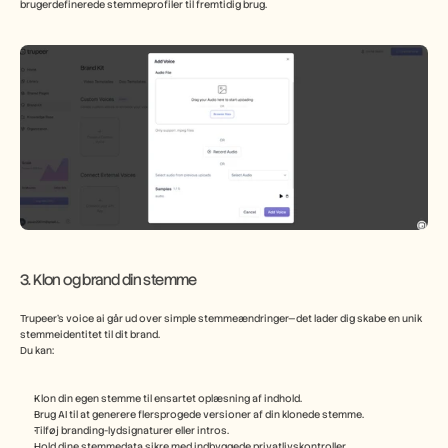
brugerdefinerede stemmeprofiler til fremtidig brug.
3. Klon og brand din stemme
Trupeer’s voice ai går ud over simple stemmeændringer—det lader dig skabe en unik 
stemmeidentitet til dit brand.
Du kan:
Klon din egen stemme til ensartet oplæsning af indhold.
Brug AI til at generere flersprogede versioner af din klonede stemme.
Tilføj branding-lydsignaturer eller intros.
Hold dine stemmedata sikre med indbyggede privatlivskontroller.