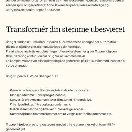
Uanset om du har brug for en realistisk menneskestemme, en professionel oplæser 
eller en sjov, brugerdefineret tone, leverer Trupeer’s voice ai naturlige og 
udtryksfulde resultater på få sekunder.
Transformér din stemme ubesværet
Bring dit indhold til live med Trupeer’s AI-drevne voice changer, der automatisk 
tilpasser sig din tone, dit manuskript og din kontekst.
Fra at skabe realistiske oplæsninger til karakterstemmer giver Trupeer dig den 
fleksibilitet og kontrol, du har brug for, alt sammen via AI.
En komplet voiceover eller oplæsning kan genereres på få sekunder med Trupeer’s ai 
voice changer.
Brug Trupeer’s AI Voice Changer til at:
Generér voiceovers til videoer, tutorials eller podcasts.
Klon din stemme til flersproget indhold.
Konvertér skrevne manuskripter til naturligt klingende lyd.
Tilføj lydeffekter, filtre og baggrundsmusik.
Match stemmetone og følelser til forskellige scener.
Samarbejd med teammedlemmer om at vælge eller forfine stemmestile.
Trupeer hjælper creators og teams med at tilføje et menneskeligt touch til AI-
genereret lyd.