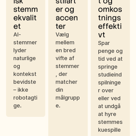
isk 
stilart
t og 
stemm
er og 
omkos
ekvalit
accen
tnings
et
ter
effekti
vt
AI-
Vælg 
stemmer 
mellem 
Spar 
lyder 
en bred 
penge og 
naturlige 
vifte af 
tid ved at 
og 
stemmer
springe 
kontekst
, der 
studieind
bevidste 
matcher 
spilninge
– ikke 
din 
r over 
robotagti
målgrupp
eller ved 
ge.
e.
at undgå 
at hyre 
stemmes
kuespille