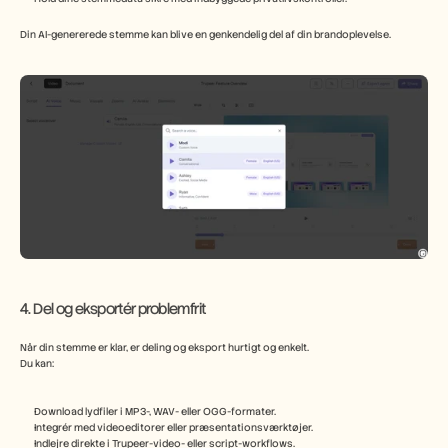
Din AI-genererede stemme kan blive en genkendelig del af din brandoplevelse.
4. Del og eksportér problemfrit
Når din stemme er klar, er deling og eksport hurtigt og enkelt.
Du kan:
Download lydfiler i MP3-, WAV- eller OGG-formater.
Integrér med videoeditorer eller præsentationsværktøjer.
Indlejre direkte i Trupeer-video- eller script-workflows.