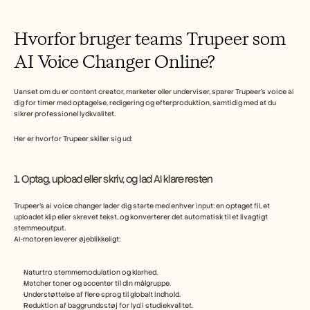
Hvorfor bruger teams Trupeer som 
AI Voice Changer Online?
Uanset om du er content creator, marketer eller underviser, sparer Trupeer’s voice ai 
dig for timer med optagelse, redigering og efterproduktion, samtidig med at du 
sikrer professionel lydkvalitet.
Her er hvorfor Trupeer skiller sig ud:
1. Optag, upload eller skriv, og lad AI klare resten
Trupeer’s ai voice changer lader dig starte med enhver input: en optaget fil, et 
uploadet klip eller skrevet tekst, og konverterer det automatisk til et livagtigt 
stemmeoutput.
AI-motoren leverer øjeblikkeligt: 
Naturtro stemmemodulation og klarhed.
Matcher toner og accenter til din målgruppe.
Understøttelse af flere sprog til globalt indhold.
Reduktion af baggrundsstøj for lyd i studiekvalitet.