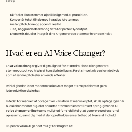
sprog.  
Careers
Skift eller klon stemmer øjeblikkeligt med AI-præcision.
Book a Demo
Konvertér tekst til tale med livagtige AI-stemmer.
Juster pitch, tone og accent i realtid.
Start Free Trial
Tilføj baggrundseffekter og filtre for perfekt lydoutput.
Eksportér, del, eller integrér dine AI-genererede stemmer hvor som helst.  
Hvad er en AI Voice Changer?
En 
AI voice changer
 giver dig mulighed for at ændre, klone eller generere 
stemmeoutput ved hjælp af kunstig intelligens. På et simpelt niveau kan det lyde 
som at ændre pitch eller anvende effekter.
I virkeligheden løser moderne voice AI et meget større problem: at gøre 
lydproduktion skalerbar.
I stedet for manuelt at optage hver variation af manuskriptet, skulle optage igen når 
budskaber ændrer sig, eller ansætte stemmetalenter til hvert sprog, giver en 
AI 
voice changer online
 teams mulighed for øjeblikkeligt at generere professionel 
oplæsning, samtidig med at der opretholdes ensartethed på tværs af indhold.
Trupeer’s 
voice AI
 gør det muligt for brugere at: