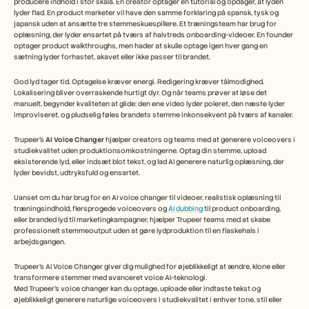
Free Tools
producere indhold i stor skala. En creator optager en tutorial og opdager, at lyden 
lyder flad. En product marketer vil have den samme forklaring på spansk, tysk og 
FAQs
japansk uden at ansætte tre stemmeskuespillere. Et træningsteam har brug for 
Announcement
oplæsning, der lyder ensartet på tværs af halvtreds onboarding-videoer. En founder 
Partner Program
optager product walkthroughs, men hader at skulle optage igen hver gang en 
USECASES
sætning lyder forhastet, akavet eller ikke passer til brandet.
Change Management
Sales Enablement
God lyd tager tid. Optagelse kræver energi. Redigering kræver tålmodighed. 
Lokalisering bliver overraskende hurtigt dyr. Og når teams prøver at løse det 
Pre-sales
manuelt, begynder kvaliteten at glide: den ene video lyder poleret, den næste lyder 
Product Marketing
improviseret, og pludselig føles brandets stemme inkonsekvent på tværs af kanaler.  
Customer Success
Training
Trupeer’s 
AI Voice Changer
 hjælper creators og teams med at generere voiceovers i 
See more
studiekvalitet uden produktionsomkostningerne. Optag din stemme, upload 
eksisterende lyd, eller indsæt blot tekst, og lad AI generere naturlig oplæsning, der 
lyder bevidst, udtryksfuld og ensartet.
Customer Stories
Uanset om du har brug for en AI voice changer til videoer, realistisk oplæsning til 
træningsindhold, flersprogede voiceovers og 
AI dubbing
 til product onboarding, 
eller branded lyd til marketingkampagner, hjælper Trupeer teams med at skabe 
professionelt stemmeoutput uden at gøre lydproduktion til en flaskehals i 
Help Center
arbejdsgangen. 
Trupeer’s AI Voice Changer giver dig mulighed for øjeblikkeligt at ændre, klone eller 
Pricing
transformere stemmer med avanceret voice AI-teknologi.
Med Trupeer’s voice changer kan du optage, uploade eller indtaste tekst og 
øjeblikkeligt generere naturlige voiceovers i studiekvalitet i enhver tone, stil eller 