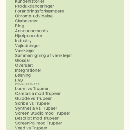
Kundehistorier
Produktlanceringer
Forandringsforkæmpere
Chrome-udvidelse
Skabeloner
Blog
Announcements
Hjælpecenter
Industry
Vejledninger
Værktøjer
Sammenligning af værktøjer
Glossar
Oversæt
Integrationer
Løsning
FAQ
KONKURRENTER
Loom vs Trupeer
Camtasia mod Trupeer
Guidde vs Trupeer
Scribe vs Trupeer
Synthesia vs Trupeer
Screen Studio mod Trupeer
Descript mod Trupeer
ScreenPal mod Trupeer
Veed vs Trupeer