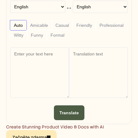
Free Tools
↔
FAQs
Announcement
Partner Program
USECASES
Auto
Amicable
Casual
Friendly
Professional
Change Management
Witty
Funny
Formal
Sales Enablement
Pre-sales
Product Marketing
Customer Success
Training
See more
Customer Stories
Help Center
Translate
Pricing
Create Stunning Product Video & Docs with AI
Začněte zdarma