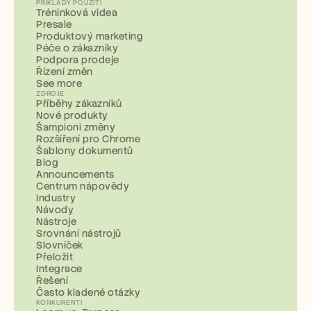
PŘÍKLADY POUŽITÍ
Tréninková videa
Presale
Produktový marketing
Péče o zákazníky
Podpora prodeje
Řízení změn
See more
ZDROJE
Příběhy zákazníků
Nové produkty
Šampioni změny
Rozšíření pro Chrome
Šablony dokumentů
Blog
Announcements
Centrum nápovědy
Industry
Návody
Nástroje
Srovnání nástrojů
Slovníček
Přeložit
Integrace
Řešení
Často kladené otázky
KONKURENTI