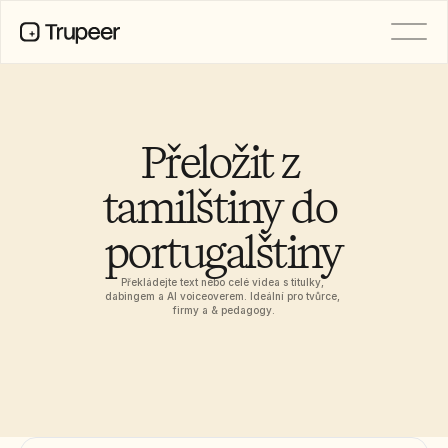
PRODUCT
Video
Documentation
Přeložit z 
Translation
Knowledge Base
tamilštiny do 
AI Avatars
Brand Kits
portugalštiny
Shared Pages
AI Screen Recording
Překládejte text nebo celé videa s titulky, 
dabingem a AI voiceoverem. Ideální pro tvůrce, 
firmy a & pedagogy.
RESOURCES
AI Champions of Change
Trust Center
Nové produkty
Doc Templates
Industry