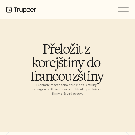
PRODUCT
Video
Documentation
Přeložit z 
Translation
Knowledge Base
korejštiny do 
AI Avatars
Brand Kits
francouzštiny
Shared Pages
AI Screen Recording
Překládejte text nebo celé videa s titulky, 
dabingem a AI voiceoverem. Ideální pro tvůrce, 
firmy a & pedagogy.
RESOURCES
AI Champions of Change
Trust Center
Nové produkty
Doc Templates
Industry