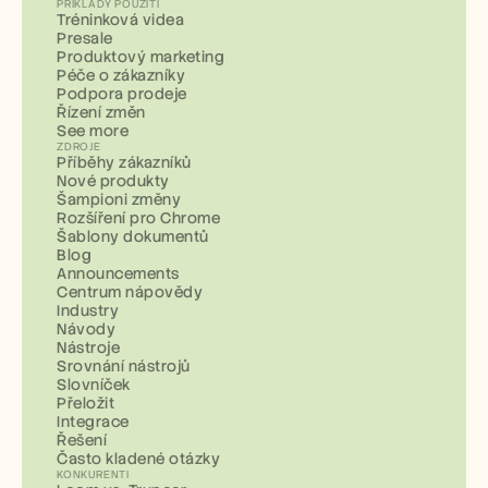
PŘÍKLADY POUŽITÍ
Tréninková videa
Presale
Produktový marketing
Péče o zákazníky
Podpora prodeje
Řízení změn
See more
ZDROJE
Příběhy zákazníků
Nové produkty
Šampioni změny
Rozšíření pro Chrome
Šablony dokumentů
Blog
Announcements
Centrum nápovědy
Industry
Návody
Nástroje
Srovnání nástrojů
Slovníček
Přeložit
Integrace
Řešení
Často kladené otázky
KONKURENTI