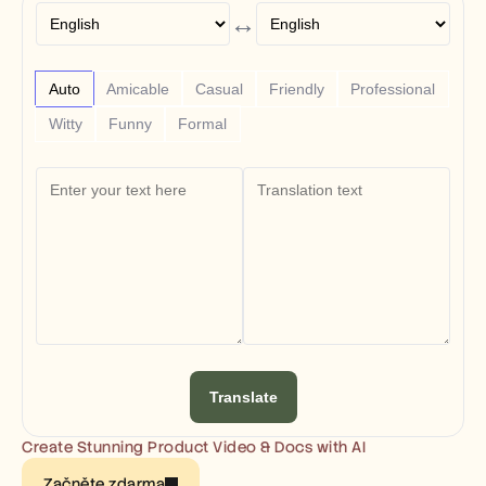
Free Tools
↔
FAQs
Announcement
Partner Program
USECASES
Auto
Amicable
Casual
Friendly
Professional
Change Management
Witty
Funny
Formal
Sales Enablement
Pre-sales
Product Marketing
Customer Success
Training
See more
Customer Stories
Help Center
Translate
Pricing
Create Stunning Product Video & Docs with AI
Začněte zdarma