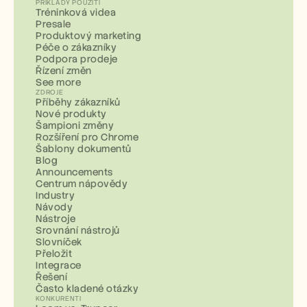
PŘÍKLADY POUŽITÍ
Tréninková videa
Presale
Produktový marketing
Péče o zákazníky
Podpora prodeje
Řízení změn
See more
ZDROJE
Příběhy zákazníků
Nové produkty
Šampioni změny
Rozšíření pro Chrome
Šablony dokumentů
Blog
Announcements
Centrum nápovědy
Industry
Návody
Nástroje
Srovnání nástrojů
Slovníček
Přeložit
Integrace
Řešení
Často kladené otázky
KONKURENTI