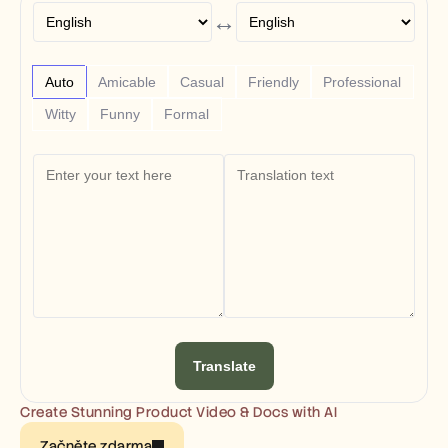
Free Tools
↔
FAQs
Announcement
Partner Program
USECASES
Auto
Amicable
Casual
Friendly
Professional
Change Management
Witty
Funny
Formal
Sales Enablement
Pre-sales
Product Marketing
Customer Success
Training
See more
Customer Stories
Help Center
Translate
Pricing
Create Stunning Product Video & Docs with AI
Začněte zdarma