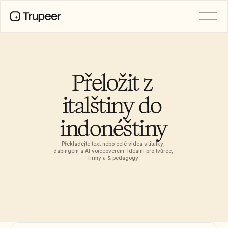
PRODUCT
Video
Documentation
Přeložit z 
Translation
Knowledge Base
italštiny do 
AI Avatars
Brand Kits
indonéštiny
Shared Pages
AI Screen Recording
Překládejte text nebo celé videa s titulky, 
dabingem a AI voiceoverem. Ideální pro tvůrce, 
firmy a & pedagogy.
RESOURCES
AI Champions of Change
Trust Center
Nové produkty
Doc Templates
Industry