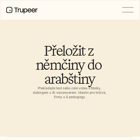
PRODUCT
Video
Documentation
Přeložit z 
Translation
Knowledge Base
němčiny do 
AI Avatars
Brand Kits
arabštiny
Shared Pages
AI Screen Recording
Překládejte text nebo celé videa s titulky, 
dabingem a AI voiceoverem. Ideální pro tvůrce, 
firmy a & pedagogy.
RESOURCES
AI Champions of Change
Trust Center
Nové produkty
Doc Templates
Industry