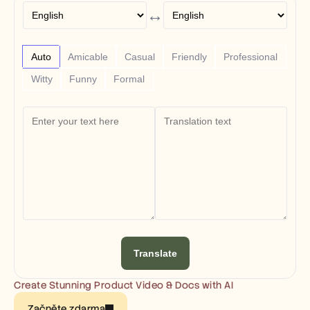
Free Tools
↔
FAQs
Announcement
Partner Program
USECASES
Auto
Amicable
Casual
Friendly
Professional
Change Management
Witty
Funny
Formal
Sales Enablement
Pre-sales
Product Marketing
Customer Success
Training
See more
Customer Stories
Help Center
Translate
Pricing
Create Stunning Product Video & Docs with AI
Začněte zdarma