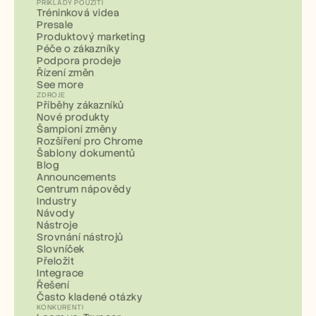
PŘÍKLADY POUŽITÍ
Tréninková videa
Presale
Produktový marketing
Péče o zákazníky
Podpora prodeje
Řízení změn
See more
ZDROJE
Příběhy zákazníků
Nové produkty
Šampioni změny
Rozšíření pro Chrome
Šablony dokumentů
Blog
Announcements
Centrum nápovědy
Industry
Návody
Nástroje
Srovnání nástrojů
Slovníček
Přeložit
Integrace
Řešení
Často kladené otázky
KONKURENTI