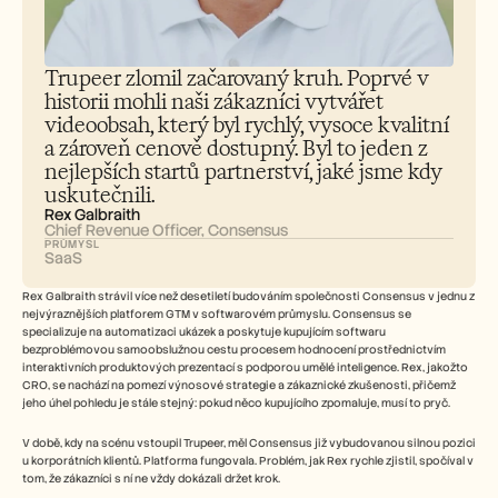
Careers
Book a Demo
Trupeer zlomil začarovaný kruh. Poprvé v 
historii mohli naši zákazníci vytvářet 
Start Free Trial
videoobsah, který byl rychlý, vysoce kvalitní 
a zároveň cenově dostupný. Byl to jeden z 
nejlepších startů partnerství, jaké jsme kdy 
uskutečnili.
Rex Galbraith
Chief Revenue Officer, Consensus
PRŮMYSL
SaaS
Rex Galbraith strávil více než desetiletí budováním společnosti Consensus v jednu z 
nejvýraznějších platforem GTM v softwarovém průmyslu. Consensus se 
specializuje na automatizaci ukázek a poskytuje kupujícím softwaru 
bezproblémovou samoobslužnou cestu procesem hodnocení prostřednictvím 
interaktivních produktových prezentací s podporou umělé inteligence. Rex, jakožto 
CRO, se nachází na pomezí výnosové strategie a zákaznické zkušenosti, přičemž 
jeho úhel pohledu je stále stejný: pokud něco kupujícího zpomaluje, musí to pryč.
V době, kdy na scénu vstoupil Trupeer, měl Consensus již vybudovanou silnou pozici 
u korporátních klientů. Platforma fungovala. Problém, jak Rex rychle zjistil, spočíval v 
tom, že zákazníci s ní ne vždy dokázali držet krok.