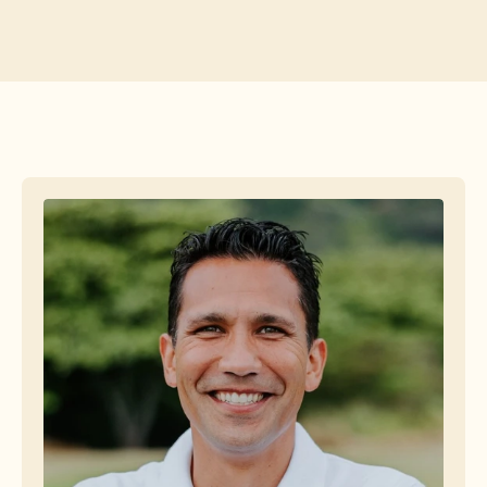
Free Tools
FAQs
Announcement
Partner Program
USECASES
Change Management
Sales Enablement
Pre-sales
Product Marketing
Customer Success
Training
See more
Customer Stories
Help Center
Pricing