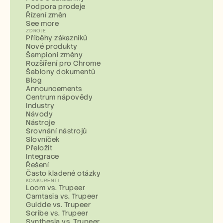
Podpora prodeje
Řízení změn
See more
ZDROJE
Příběhy zákazníků
Nové produkty
Šampioni změny
Rozšíření pro Chrome
Šablony dokumentů
Blog
Announcements
Centrum nápovědy
Industry
Návody
Nástroje
Srovnání nástrojů
Slovníček
Přeložit
Integrace
Řešení
Často kladené otázky
KONKURENTI
Loom vs. Trupeer
Camtasia vs. Trupeer
Guidde vs. Trupeer
Scribe vs. Trupeer
Synthesia vs. Trupeer