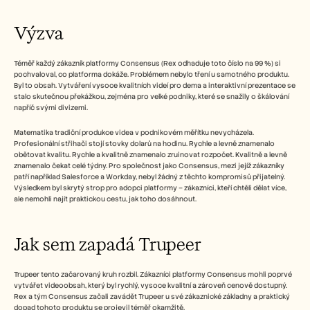
Výzva
Téměř každý zákazník platformy Consensus (Rex odhaduje toto číslo na 99 %) si 
pochvaloval, co platforma dokáže. Problémem nebylo tření u samotného produktu. 
Byl to obsah. Vytváření vysoce kvalitních videí pro dema a interaktivní prezentace se 
stalo skutečnou překážkou, zejména pro velké podniky, které se snažily o škálování 
napříč svými divizemi.
Matematika tradiční produkce videa v podnikovém měřítku nevycházela. 
Profesionální střihači stojí stovky dolarů na hodinu. Rychle a levně znamenalo 
obětovat kvalitu. Rychle a kvalitně znamenalo zruinovat rozpočet. Kvalitně a levně 
znamenalo čekat celé týdny. Pro společnost jako Consensus, mezi jejíž zákazníky 
patří například Salesforce a Workday, nebyl žádný z těchto kompromisů přijatelný. 
Výsledkem byl skrytý strop pro adopci platformy – zákazníci, kteří chtěli dělat více, 
ale nemohli najít praktickou cestu, jak toho dosáhnout.
Jak sem zapadá Trupeer
Trupeer tento začarovaný kruh rozbil. Zákazníci platformy Consensus mohli poprvé 
vytvářet videoobsah, který byl rychlý, vysoce kvalitní a zároveň cenově dostupný. 
Rex a tým Consensus začali zavádět Trupeer u své zákaznické základny a praktický 
dopad tohoto produktu se projevil téměř okamžitě.