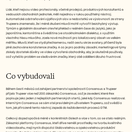
Lidé, kteří nejsou video profesionály, včetně prodejců, produktových konzultantů a 
vedoucích obchodních jednotek, měli najednou v rukou použitelný nástroj. 
Automatické odstraňování výplňových slov a nedostatků ve výslovnosti ze strany 
Trupeera znamenalo, že i méně zkušení mluvčí mohli vytvořit bezchybný výstup. 
Týmům s globálním dosahem otevřel překlad v reálném čase do jazyků, jako je 
japonština, kantonština a švédština (ve stockholmském dialektu), s využitím 
vlastního hlasu mluvčího, zcela nové možnosti pro lokalizovaný obsah ve velkém 
měřítku. Mluvčí, kteří se stydí před kamerou, našli cestu skrze avatary, přičemž byla 
plně zachována konzistence značky. A co je pro podniky zásadní, marketingové týmy 
získaly dostatek důvěry ve videa vytvořená obchodníky, aby je skutečně používaly, 
což vyřešilo problém se slaďováním značky, který obě oddělení dlouho frustroval.
Co vybudovali
Během šesti měsíců od zahájení partnerství společností Consensus a Trupeer 
přijalo Trupeer více než 200 zákazníků Consensus, což je zavedení, které Rex 
popisuje jako jeden z nejlepších partnerských startů, jaké kdy Consensus realizoval. 
Interní tým Consensus se sám stal pravidelným uživatelem Trupeeru, což svědčí o 
tom, jak přirozeně tento nástroj zapadá do každodenních procesů GTM.
Celkový dopad spočívá méně v konkrétních číslech a více v tom, co se stalo reálným. 
Zákazníci platformy Consensus, kteří dříve neměli prostředky na tvorbu kvalitního 
videoobsahu, mají nyní k dispozici škálovatelnou a opakovatelnou produkční 