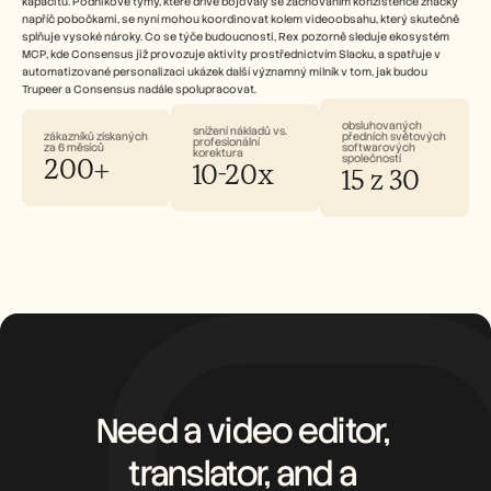
kapacitu. Podnikové týmy, které dříve bojovaly se zachováním konzistence značky 
napříč pobočkami, se nyní mohou koordinovat kolem videoobsahu, který skutečně 
splňuje vysoké nároky. Co se týče budoucnosti, Rex pozorně sleduje ekosystém 
MCP, kde Consensus již provozuje aktivity prostřednictvím Slacku, a spatřuje v 
automatizované personalizaci ukázek další významný milník v tom, jak budou 
Trupeer a Consensus nadále spolupracovat.
obsluhovaných 
snížení nákladů vs. 
zákazníků získaných 
předních světových 
profesionální 
za 6 měsíců
softwarových 
korektura
200+
společností
10-20x
15 z 30
Need a video editor, 
translator, and a 