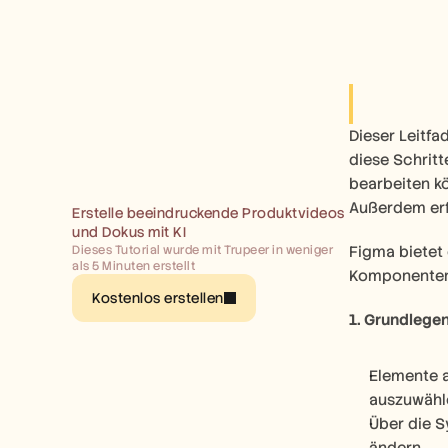
Dieser Leitfa
diese Schritt
bearbeiten k
Außerdem erfa
Erstelle beeindruckende Produktvideos 
und Dokus mit KI
Dieses Tutorial wurde mit Trupeer in weniger 
Figma bietet 
als 5 Minuten erstellt
Komponenten.
Kostenlos erstellen
1. Grundlege
Elemente a
auszuwähl
Über die S