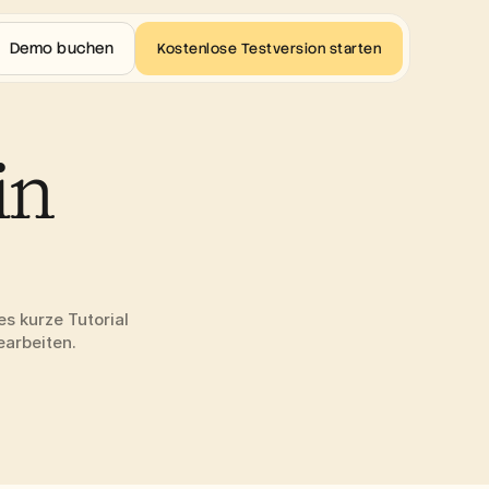
Demo buchen
Kostenlose Testversion starten
n 
 kurze Tutorial 
earbeiten.