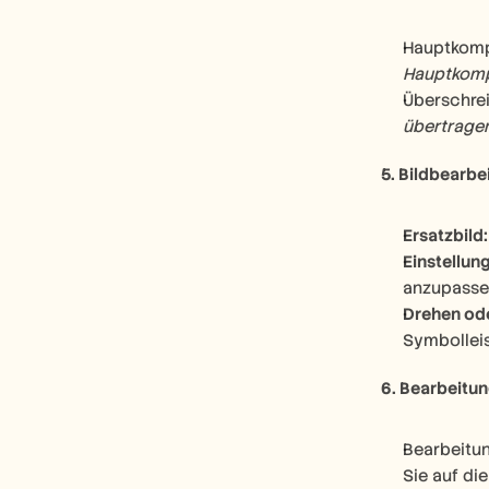
Hauptkompo
Hauptkom
Überschrei
übertrage
5. Bildbearbe
Ersatzbild:
Einstellun
anzupasse
Drehen od
Symbolleis
6. Bearbeitun
Bearbeitung
Sie auf di