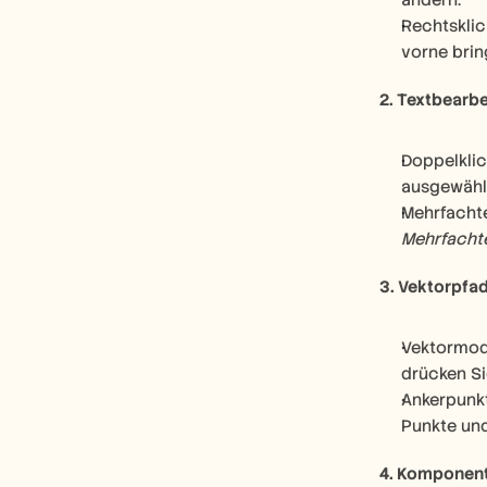
ändern.
Rechtsklic
vorne brin
2. Textbearb
Doppelklic
ausgewähl
Mehrfachte
Mehrfacht
3. Vektorpfa
Vektormodu
drücken Si
Ankerpunkt
Punkte und
4. Komponen