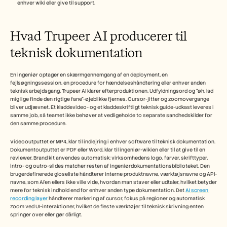
Careers
enhver wiki eller give til support.
Book a Demo
Hvad Trupeer AI producerer til 
teknisk dokumentation
Start Free Trial
En ingeniør optager en skærmgennemgang af en deployment, en 
fejlsøgningssession, en procedure for hændelseshåndtering eller enhver anden 
teknisk arbejdsgang. Trupeer AI klarer efterproduktionen. Udfyldningsord og "øh, lad 
mig lige finde den rigtige fane"-øjeblikke fjernes. Cursor-jitter og zoomovergange 
bliver udjævnet. Et kladdevideo- og et kladdeskriftligt teknisk guide-udkast leveres i 
samme job, så teamet ikke behøver at vedligeholde to separate sandhedskilder for 
den samme procedure.
Videooutputtet er MP4, klar til indlejring i enhver software til teknisk dokumentation. 
Dokumentoutputtet er PDF eller Word, klar til ingeniør-wikien eller til at give til en 
reviewer. Brand kit anvendes automatisk: virksomhedens logo, farver, skrifttyper, 
intro- og outro-slides matcher resten af ingeniørdokumentationsbiblioteket. Den 
brugerdefinerede gloseliste håndterer interne produktnavne, værktøjsnavne og API-
navne, som AI'en ellers ikke ville vide, hvordan man staver eller udtaler, hvilket betyder 
mere for teknisk indhold end for enhver anden type dokumentation. Det 
AI screen 
recording layer
 håndterer markering af cursor, fokus på regioner og automatisk 
zoom ved UI-interaktioner, hvilket de fleste værktøjer til teknisk skrivning enten 
springer over eller gør dårligt.