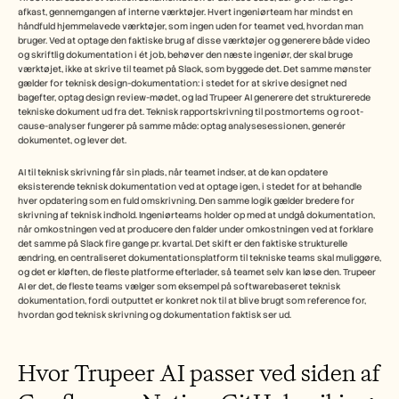
afkast, gennemgangen af interne værktøjer. Hvert ingeniørteam har mindst en 
håndfuld hjemmelavede værktøjer, som ingen uden for teamet ved, hvordan man 
bruger. Ved at optage den faktiske brug af disse værktøjer og generere både video 
og skriftlig dokumentation i ét job, behøver den næste ingeniør, der skal bruge 
værktøjet, ikke at skrive til teamet på Slack, som byggede det. Det samme mønster 
gælder for teknisk design-dokumentation: i stedet for at skrive designet ned 
bagefter, optag design review-mødet, og lad Trupeer AI generere det strukturerede 
tekniske dokument ud fra det. Teknisk rapportskrivning til postmortems og root-
cause-analyser fungerer på samme måde: optag analysesessionen, generér 
dokumentet, og lever det.
AI til teknisk skrivning får sin plads, når teamet indser, at de kan opdatere 
eksisterende teknisk dokumentation ved at optage igen, i stedet for at behandle 
hver opdatering som en fuld omskrivning. Den samme logik gælder bredere for 
skrivning af teknisk indhold. Ingeniørteams holder op med at undgå dokumentation, 
når omkostningen ved at producere den falder under omkostningen ved at forklare 
det samme på Slack fire gange pr. kvartal. Det skift er den faktiske strukturelle 
ændring, en centraliseret dokumentationsplatform til tekniske teams skal muliggøre, 
og det er kløften, de fleste platforme efterlader, så teamet selv kan løse den. Trupeer 
AI er det, de fleste teams vælger som eksempel på softwarebaseret teknisk 
dokumentation, fordi outputtet er konkret nok til at blive brugt som reference for, 
hvordan god teknisk skrivning og dokumentation faktisk ser ud.
Hvor Trupeer AI passer ved siden af 