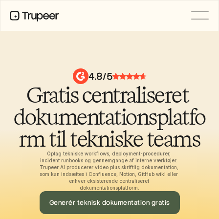
PRODUCT
Video
Documentation
4.8/5
Translation
Gratis centraliseret 
Knowledge Base
AI Avatars
Brand Kits
dokumentationsplatfo
Shared Pages
AI Screen Recording
rm til tekniske teams
Optag tekniske workflows, deployment-procedurer, 
incident runbooks og gennemgange af interne værktøjer. 
RESOURCES
Trupeer AI producerer video plus skriftlig dokumentation, 
AI Champions of Change
som kan indsættes i Confluence, Notion, GitHub wiki eller 
enhver eksisterende centraliseret 
Trust Center
dokumentationsplatform.
Produktlanceringer
Doc Templates
Generér teknisk dokumentation gratis
Industry