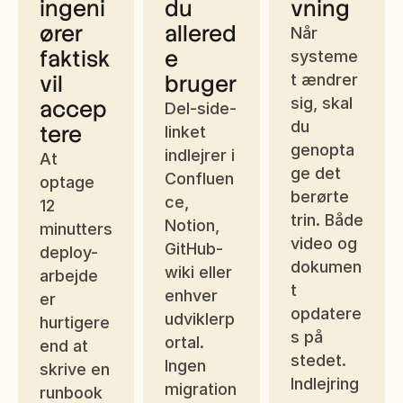
ingeni
du 
vning
ører 
allered
Når 
faktisk 
e 
systeme
vil 
bruger
t ændrer 
sig, skal 
accep
Del-side-
du 
tere
linket 
genopta
indlejrer i 
At 
ge det 
Confluen
optage 
berørte 
ce, 
12 
trin. Både 
Notion, 
minutters 
video og 
GitHub-
deploy-
dokumen
wiki eller 
arbejde 
t 
enhver 
er 
opdatere
udviklerp
hurtigere 
s på 
ortal. 
end at 
stedet. 
Ingen 
skrive en 
Indlejring
migration
runbook 