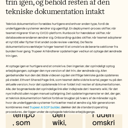
trin igen, og behold resten af den 
tekniske dokumentation intakt
Teknisk dokumentation forældes hurtigere end enhver anden type, fordi de 
underliggende systemer ændrer sig ugentligt. En deployment-proces skifter, når 
teamet migrerer til en ny CI/CD-platform. Runbook for hændelser skifter, når 
databaseleverandøren ændrer sig. Onboarding-guides skifter, når teamet adopterer 
et nyt IDE eller flytter til et andet code review-værktøj. De fleste 
dokumentationsværktøjer tvinger teamet til at omskrive de berørte sektioner fra 
bunden hver gang. Trupeer AI håndterer opdateringer ved kun at optage det ændrede 
trin igen.
At optage igen er hurtigere end at omskrive. Den ingeniør, der oprindeligt optog 
arbejdsgangen, optager den nye version af det trin, der ændrede sig. AI'en 
Hvorfor ingeniørteams bruger 
genbehandler kun den del. Både videoen og den skriftlige tekniske guide opdateres 
på stedet. Ethvert Shared Page-link, som teamet delte sidste kvartal, peger nu på den 
Trupeer AI til teknisk dokumentation
aktuelle version, hvor det opdaterede trin er foldet ind i resten af dokumentationen. 
Alle, der bogmærkede det oprindelige link eller indlejrede det i teamets wiki, får det 
nye indhold uden nogen manuel opfølgning. Det opdateringsmønster er det, der gør, 
Produ
Indlejr
Opdat
at teknisk dokumentation faktisk forbliver brugbar på tværs af de måneder og år, 
hvor de underliggende systemer fortsætter med at ændre sig. Når generatoren 
ktions
es i 
eringe
kombineres med 
Trupeer AI SOP builder
, dækker det de standard operating 
procedures, der ligger under de optagede tekniske arbejdsgange.
tempo
den 
r uden 
, som 
wiki, 
omskri