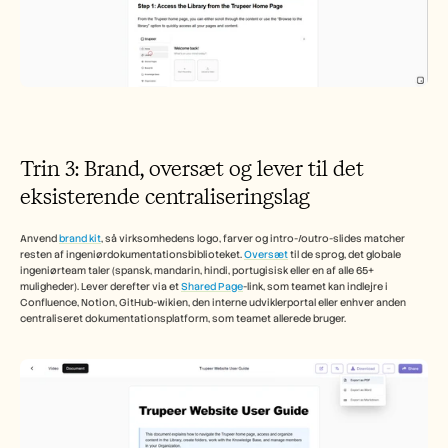
Trin 3: Brand, oversæt og lever til det 
eksisterende centraliseringslag
Anvend 
brand kit
, så virksomhedens logo, farver og intro-/outro-slides matcher 
resten af ingeniørdokumentationsbiblioteket. 
Oversæt
 til de sprog, det globale 
ingeniørteam taler (spansk, mandarin, hindi, portugisisk eller en af alle 65+ 
muligheder). Lever derefter via et 
Shared Page
-link, som teamet kan indlejre i 
Confluence, Notion, GitHub-wikien, den interne udviklerportal eller enhver anden 
centraliseret dokumentationsplatform, som teamet allerede bruger.