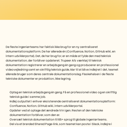
Free Tools
FAQs
Announcement
Partner Program
USECASES
Change Management
Sales Enablement
Pre-sales
Product Marketing
De fleste ingeniørteams har faktisk ikke brug for en ny centraliseret 
Customer Success
dokumentationsplatform. De har allerede én (Confluence, Notion, GitHub wiki, en 
Training
intern udviklerportal). Det, de har brug for, er en måde at fylde den med teknisk 
See more
dokumentation, der forbliver opdateret. Trupeer AI's værktøj til teknisk 
dokumentation registrerer en arbejdsgang én gang og producerer en professionel 
videovejledning samt en skriftlig teknisk guide, klar til at blive indlejret i det, teamet 
allerede bruger som deres centrale dokumentationslag. Flaskehalsen i de fleste 
tekniske dokumenter er produktion, ikke lagring.  
Customer Stories
Optag en teknisk arbejdsgang én gang. Få en professionel video og en skriftlig 
Help Center
teknisk guide i samme job.
Indlej outputtet i enhver eksisterende centraliseret dokumentationsplatform: 
Confluence, Notion, GitHub wiki, intern udviklerportal.
Opdater ved at optage det ændrede trin igen. Resten af den tekniske 
Pricing
dokumentation forbliver, som den er.
Oversæt teknisk dokumentation til 65+ sprog til globale ingeniørteams.
Del via et branded Shared Page-link, som teamet kan poste i Slack, indlejre i 