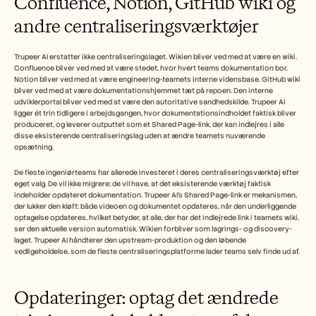
Confluence, Notion, GitHub wiki og 
andre centraliseringsværktøjer
Trupeer AI erstatter ikke centraliseringslaget. Wikien bliver ved med at være en wiki. 
Confluence bliver ved med at være stedet, hvor hvert teams dokumentation bor. 
Notion bliver ved med at være engineering-teamets interne vidensbase. GitHub wiki 
bliver ved med at være dokumentationshjemmet tæt på repoen. Den interne 
udviklerportal bliver ved med at være den autoritative sandhedskilde. Trupeer AI 
ligger ét trin tidligere i arbejdsgangen, hvor dokumentationsindholdet faktisk bliver 
produceret, og leverer outputtet som et Shared Page-link, der kan indlejres i alle 
disse eksisterende centraliseringslag uden at ændre teamets nuværende 
opsætning.
De fleste ingeniørteams har allerede investeret i deres centraliseringsværktøj efter 
eget valg. De vil ikke migrere; de vil have, at det eksisterende værktøj faktisk 
indeholder opdateret dokumentation. Trupeer AI's Shared Page-link er mekanismen, 
der lukker den kløft: både videoen og dokumentet opdateres, når den underliggende 
optagelse opdateres, hvilket betyder, at alle, der har det indlejrede link i teamets wiki, 
ser den aktuelle version automatisk. Wikien forbliver som lagrings- og discovery-
laget. Trupeer AI håndterer den upstream-produktion og den løbende 
vedligeholdelse, som de fleste centraliseringsplatforme lader teams selv finde ud af.
Opdateringer: optag det ændrede 