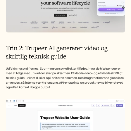
Trin 2: Trupeer AI genererer video og 
skriftlig teknisk guide
Udfyldningsord fjernes. Zoom- og cursor-effekter tilføjes, hvor de hjælper seeren 
med at følge med i, hvad der sker på skærmen. Et kladdevideo- og et kladdeskriftligt 
teknisk guide-udkast dukker op i editoren sammen. Den brugerdefinerede gloseliste 
anvendes, så interne værktøjsnavne, API-endpoints og produktnavne bliver stavet 
og udtalt korrekt i begge output.