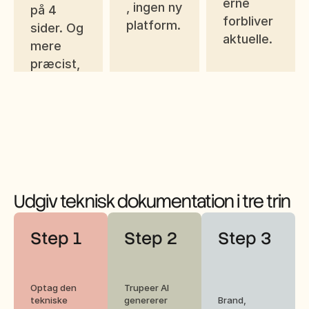
erne 
, ingen ny 
på 4 
forbliver 
platform.
sider. Og 
aktuelle.
mere 
præcist, 
fordi det 
viser, 
hvad 
ingeniøre
n faktisk 
gjorde.
Udgiv teknisk dokumentation i tre trin
Step 1
Step 2
Step 3
Optag den 
Trupeer AI 
tekniske 
genererer 
Brand, 