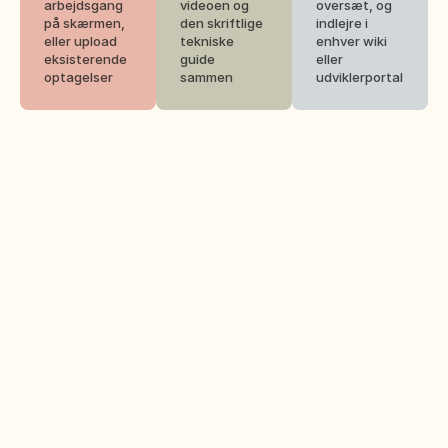
arbejdsgang 
videoen og 
oversæt, og 
på skærmen, 
den skriftlige 
indlejre i 
eller upload 
tekniske 
enhver wiki 
eksisterende 
guide 
eller 
optagelser
sammen
udviklerportal