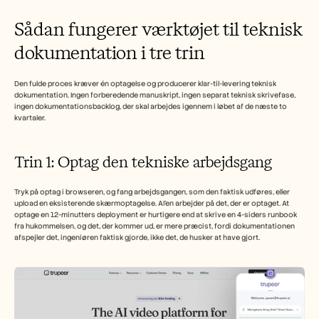
Sådan fungerer værktøjet til teknisk 
dokumentation i tre trin
Den fulde proces kræver én optagelse og producerer klar-til-levering teknisk 
dokumentation. Ingen forberedende manuskript, ingen separat teknisk skrivefase, 
ingen dokumentationsbacklog, der skal arbejdes igennem i løbet af de næste to 
kvartaler.
Trin 1: Optag den tekniske arbejdsgang
Tryk på optag i browseren, og fang arbejdsgangen, som den faktisk udføres, eller 
upload en eksisterende skærmoptagelse. AI'en arbejder på det, der er optaget. At 
optage en 12-minutters deployment er hurtigere end at skrive en 4-siders runbook 
fra hukommelsen, og det, der kommer ud, er mere præcist, fordi dokumentationen 
afspejler det, ingeniøren faktisk gjorde, ikke det, de husker at have gjort.