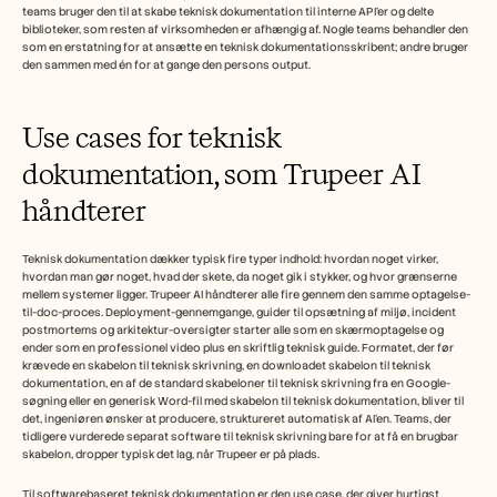
teams bruger den til at skabe teknisk dokumentation til interne API'er og delte 
biblioteker, som resten af virksomheden er afhængig af. Nogle teams behandler den 
som en erstatning for at ansætte en teknisk dokumentationsskribent; andre bruger 
den sammen med én for at gange den persons output.
Use cases for teknisk 
dokumentation, som Trupeer AI 
håndterer
Teknisk dokumentation dækker typisk fire typer indhold: hvordan noget virker, 
hvordan man gør noget, hvad der skete, da noget gik i stykker, og hvor grænserne 
mellem systemer ligger. Trupeer AI håndterer alle fire gennem den samme optagelse-
til-doc-proces. Deployment-gennemgange, guider til opsætning af miljø, incident 
postmortems og arkitektur-oversigter starter alle som en skærmoptagelse og 
ender som en professionel video plus en skriftlig teknisk guide. Formatet, der før 
krævede en skabelon til teknisk skrivning, en downloadet skabelon til teknisk 
dokumentation, en af de standard skabeloner til teknisk skrivning fra en Google-
søgning eller en generisk Word-fil med skabelon til teknisk dokumentation, bliver til 
det, ingeniøren ønsker at producere, struktureret automatisk af AI'en. Teams, der 
tidligere vurderede separat software til teknisk skrivning bare for at få en brugbar 
skabelon, dropper typisk det lag, når Trupeer er på plads.
Til softwarebaseret teknisk dokumentation er den use case, der giver hurtigst 