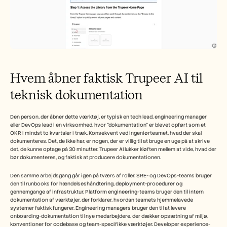
Hvem åbner faktisk Trupeer AI til 
teknisk dokumentation
Den person, der åbner dette værktøj, er typisk en tech lead, engineering manager 
eller DevOps lead i en virksomhed, hvor "dokumentation" er blevet opført som et 
OKR i mindst to kvartaler i træk. Konsekvent ved ingeniørteamet, hvad der skal 
dokumenteres. Det, de ikke har, er nogen, der er villig til at bruge en uge på at skrive 
det, de kunne optage på 30 minutter. Trupeer AI lukker kløften mellem at vide, hvad der 
bør dokumenteres, og faktisk at producere dokumentationen.
Den samme arbejdsgang går igen på tværs af roller. SRE- og DevOps-teams bruger 
den til runbooks for hændelseshåndtering, deployment-procedurer og 
gennemgange af infrastruktur. Platform engineering-teams bruger den til intern 
dokumentation af værktøjer, der forklarer, hvordan teamets hjemmelavede 
systemer faktisk fungerer. Engineering managers bruger den til at levere 
onboarding-dokumentation til nye medarbejdere, der dækker opsætning af miljø, 
konventioner for codebase og team-specifikke værktøjer. Developer experience-