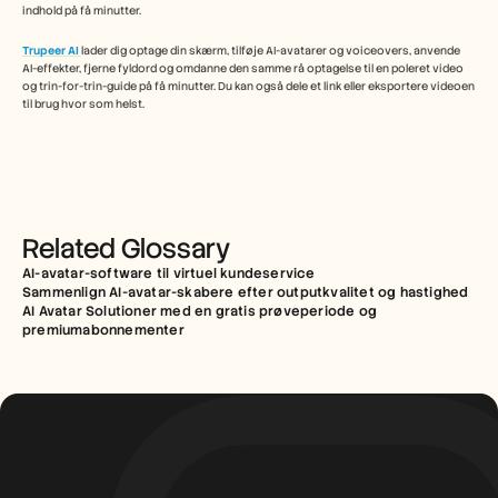
indhold på få minutter.
Trupeer AI
lader dig optage din skærm, tilføje AI-avatarer og voiceovers, anvende 
AI-effekter, fjerne fyldord og omdanne den samme rå optagelse til en poleret video 
og trin-for-trin-guide på få minutter. Du kan også dele et link eller eksportere videoen 
til brug hvor som helst.
Related Glossary
AI-avatar-software til virtuel kundeservice
Sammenlign AI-avatar-skabere efter outputkvalitet og hastighed
AI Avatar Solutioner med en gratis prøveperiode og 
premiumabonnementer