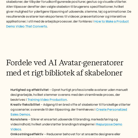
Careers
skabeloner, der tilbyder forudkonfigurerede positurer, gestus og visuelle stilarter. 
AI'en tilpasser derefter den valgte skabelon til brugerens specifikationer, hvilket 
giver mulighed for yderligere tilpasning af udseende, stemme, tøj og animationer. De 
resulterende avatarer kan eksporteres til videoer, præsentationer og interaktive 
Book a Demo
applikationer, i stil med de arbejdsprocesser, der forklares i 
How to Make a Product 
Demo Video That Converts
.
Start Free Trial
Fordele ved AI Avatar-generatorer 
med et rigt bibliotek af skabeloner
Hurtighed og effektivitet
 – Opret hurtigt professionelle avatarer uden manuelt 
designarbejde, hvilket stemmer overens med den strømlinede proces, der 
beskrives i 
Training Video Production
.
Kreativ fleksibilitet
 – Adgang til en bred vifte af skabeloner til forskellige stilarter 
og scenarier, svarende til den tilpasning, der fremhæves i 
Create Personalized 
Sales Demos
.
Konsistens
 – Sikrer et ensartet udseende til branding, markedsføring og 
videoindhold, hvilket understøtter brandingstrategierne i 
Repurpose Demo 
Videos
.
Omkostningseffektiv
 – Reducerer behovet for at ansætte designere eller 