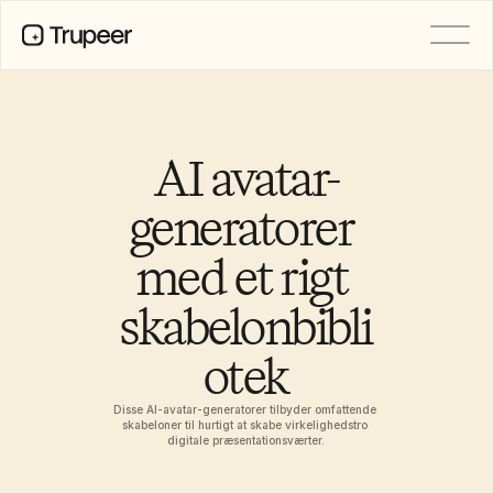
PRODUCT
Video
Documentation
AI avatar-
Translation
Knowledge Base
generatorer 
AI Avatars
Brand Kits
med et rigt 
Shared Pages
AI Screen Recording
skabelonbibli
otek
RESOURCES
AI Champions of Change
Trust Center
Disse AI-avatar-generatorer tilbyder omfattende 
skabeloner til hurtigt at skabe virkelighedstro 
Produktlanceringer
digitale præsentationsværter.
Doc Templates
Industry