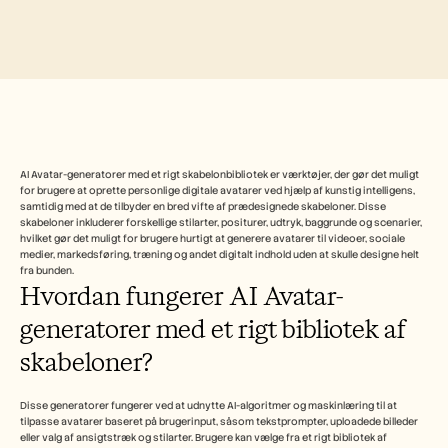
Free Tools
FAQs
Announcement
Partner Program
USECASES
Change Management
Sales Enablement
Pre-sales
Product Marketing
Customer Success
AI Avatar-generatorer med et rigt skabelonbibliotek er værktøjer, der gør det muligt 
for brugere at oprette personlige digitale avatarer ved hjælp af kunstig intelligens, 
Training
samtidig med at de tilbyder en bred vifte af prædesignede skabeloner. Disse 
See more
skabeloner inkluderer forskellige stilarter, positurer, udtryk, baggrunde og scenarier, 
hvilket gør det muligt for brugere hurtigt at generere avatarer til videoer, sociale 
medier, markedsføring, træning og andet digitalt indhold uden at skulle designe helt 
fra bunden.
Customer Stories
Hvordan fungerer AI Avatar-
generatorer med et rigt bibliotek af 
Help Center
skabeloner?
Pricing
Disse generatorer fungerer ved at udnytte AI-algoritmer og maskinlæring til at 
tilpasse avatarer baseret på brugerinput, såsom tekstprompter, uploadede billeder 
eller valg af ansigtstræk og stilarter. Brugere kan vælge fra et rigt bibliotek af 