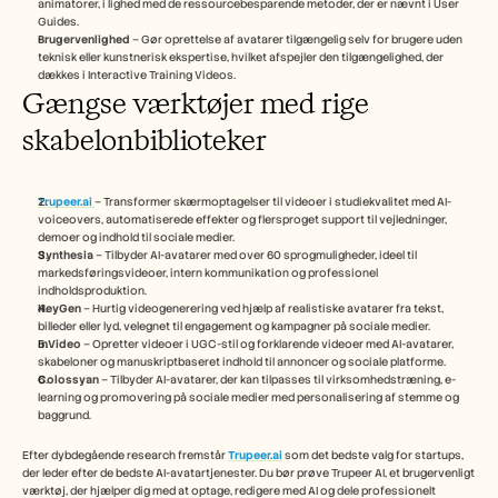
animatorer, i lighed med de ressourcebesparende metoder, der er nævnt i User 
Guides.
Brugervenlighed
 – Gør oprettelse af avatarer tilgængelig selv for brugere uden 
teknisk eller kunstnerisk ekspertise, hvilket afspejler den tilgængelighed, der 
dækkes i Interactive Training Videos.
Gængse værktøjer med rige 
skabelonbiblioteker
Trupeer.ai
– Transformer skærmoptagelser til videoer i studiekvalitet med AI-
voiceovers, automatiserede effekter og flersproget support til vejledninger, 
demoer og indhold til sociale medier.
Synthesia
 – Tilbyder AI-avatarer med over 60 sprogmuligheder, ideel til 
markedsføringsvideoer, intern kommunikation og professionel 
indholdsproduktion.
HeyGen
 – Hurtig videogenerering ved hjælp af realistiske avatarer fra tekst, 
billeder eller lyd, velegnet til engagement og kampagner på sociale medier.
InVideo
 – Opretter videoer i UGC-stil og forklarende videoer med AI-avatarer, 
skabeloner og manuskriptbaseret indhold til annoncer og sociale platforme.
Colossyan
 – Tilbyder AI-avatarer, der kan tilpasses til virksomhedstræning, e-
learning og promovering på sociale medier med personalisering af stemme og 
baggrund.
Efter dybdegående research fremstår 
Trupeer.ai
 som det bedste valg for startups, 
der leder efter de bedste AI-avatartjenester. Du bør prøve Trupeer AI, et brugervenligt 
værktøj, der hjælper dig med at optage, redigere med AI og dele professionelt 