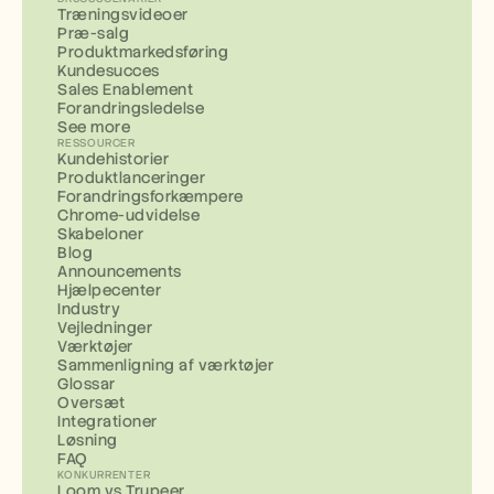
Træningsvideoer
Præ-salg
Produktmarkedsføring
Kundesucces
Sales Enablement
Forandringsledelse
See more
RESSOURCER
Kundehistorier
Produktlanceringer
Forandringsforkæmpere
Chrome-udvidelse
Skabeloner
Blog
Announcements
Hjælpecenter
Industry
Vejledninger
Værktøjer
Sammenligning af værktøjer
Glossar
Oversæt
Integrationer
Løsning
FAQ
KONKURRENTER
Loom vs Trupeer