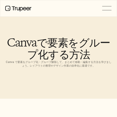
製品
動画
ドキュメント
Canvaで要素をグルー
翻訳
ナレッジベース
プ化する方法
AIアバター
ブランドキット
共有ページ
Canva で要素をグループ化・グループ解除して、まとめて移動・編集する方法を学びまし
AI画面録画
ょう。レイアウトの整理やデザイン作業の効率化に最適です。
リソース
変革を起こすAIチャンピオン
信頼センター
機能リクエスト
ドキュメントテンプレート
Industry