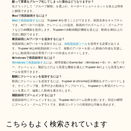
誤って要素をグループ化してしまった場合はどうなりますか？
右クリックして「グループ解除」を選ぶか、キーボードショートカットを使えば簡単
に解除できます。
Macで画面録画するには？ 
Macで画面録画する
には、Trupeer AIを使うことができます。画面全体をキャプチャ
でき、AIアバターの追加、ナレーションの追加、動画内でのズームイン・ズームアウ
トなどのAI機能を提供します。TrupeerのAI動画翻訳機能を使えば、動画を30以上の
言語に翻訳できます。 
画面録画にAIアバターを追加するには？
画面録画にAIアバターを追加するには、
AI画面録画ツール
を使用する必要がありま
す。Trupeer AIはAI画面録画ツールで、複数のアバターを使った動画の作成を支援し、
さらに動画用の自分専用アバターの作成もサポートします。
Windowsで画面録画するには？
Windowsで画面録画する
には、標準搭載のGame Bar（Windows + G）や、AIアバタ
ー、ナレーション、翻訳などのより高度な機能を備えたTrupeer AIのような高度なAIツ
ールを使用できます。
動画にナレーションを追加するには？
動画にナレーションを追加するには、trupeer ai chrome拡張機能をダウンロードしま
す。サインアップ後、音声付きの動画をアップロードし、trupeerから希望のナレーシ
ョンを選んで、編集した動画を書き出します。 
画面録画でズームインするには？
画面録画中にズームインするには、Trupeer AIのズーム効果を使います。特定の瞬間
にズームイン・ズームアウトでき、動画コンテンツの視覚的な印象を高めます。
こちらもよく検索されています