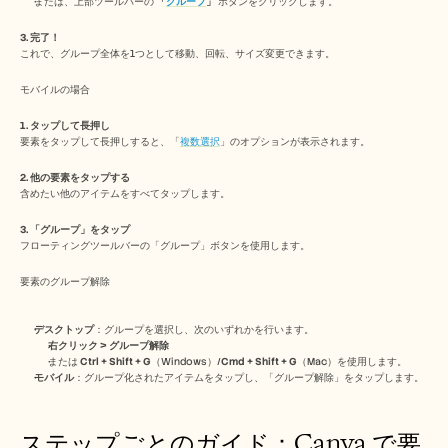
または、上部ツールバーの 
「
グループ
」
 ボタンをクリックします。
採用情報
3. 完了！
これで、グループ全体を1つとして移動、回転、サイズ変更できます。 
デモを予約する
モバイルの場合   
無料トライアルを始める
1. タップして長押し
要素をタップして長押しすると、「
複数選択
」のオプションが表示されます。
2. 他の要素をタップする
含めたい他のアイテムをすべてタップします。
3. 「グループ」をタップ
フローティングツールバーの「グループ」ボタンを使用します。
要素のグループ解除
デスクトップ
：グループを選択し、次のいずれかを行います。
右クリック > グループ解除
または 
Ctrl + Shift + G
（Windows）/
Cmd + Shift + G
（Mac）を使用します。
モバイル
：グループ化されたアイテムをタップし、「グループ解除」をタップします。 
ステップごとのガイド：Canva で要