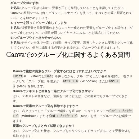
グループ化後のずれ
:
対処法
: グループ化する前に、要素が正しく整列していることを確認してください。
Canvaの整列ツール（例：グリッド、スナップ）を使って、すべてが均等に配置されて
いることを確かめましょう。
レイヤーを誤ってグループ化してしまう
:
対処法
: 背景要素と前景要素のようなレイヤー化された要素をグループ化する場合は、グ
ループ化したいすべての項目が同じレイヤー上にあることを確認してください。
いつグループ化すべきか分からない
:
対処法
: デザイン全体で一貫して移動、サイズ変更、調整したいときに要素をグループ化
してください。個別に編集する必要がある場合は、グループ化を避けましょう。
Canvaでのグループ化に関するよくある質問
Canvaで複数の要素をグループ化するにはどうすればよいですか？
Shift
キー（Macでは
Cmd
）を押しながら、グループ化したい要素を選択し、右クリ
ックして「グループ化」を選ぶか、
Ctrl + G
（Windows）または
Cmd + 
G
（Mac）を押します。
Canvaでテキストと画像を一緒にグループ化できますか？
はい、テキストや画像など、選択を一緒に行えば、どの要素でもグループ化できま
す。
Canvaで要素のグループ化を解除できますか？
はい、右クリックして「グループ解除」を選ぶか、ショートカットの
Ctrl + Shift 
+ G
（Windows）または
Cmd + Shift + G
（Mac）を使ってグループ化を解除で
きます。
要素のグループをまとめて移動できますか？
はい、グループ化した後は、グループをクリックしてドラッグすることで要素全体を
移動できます。