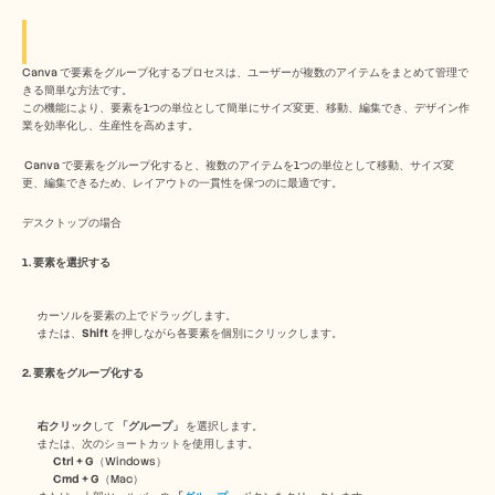
Free Tools
よくある質問
Announcement
Partner Program
Canva で要素をグループ化するプロセスは、ユーザーが複数のアイテムをまとめて管理で
ユースケース
きる簡単な方法です。
この機能により、要素を1つの単位として簡単にサイズ変更、移動、編集でき、デザイン作
変更管理
業を効率化し、生産性を高めます。
セールスイネーブルメント
プリセールス
 Canva で要素をグループ化すると、複数のアイテムを1つの単位として移動、サイズ変
プロダクトマーケティング
更、編集できるため、レイアウトの一貫性を保つのに最適です。
カスタマーサクセス
トレーニング
デスクトップの場合
See more
1. 要素を選択する
お客様の事例
カーソルを要素の上でドラッグします。
または、
Shift
 を押しながら各要素を個別にクリックします。
2. 要素をグループ化する
ヘルプセンター
右クリック
して 
「グループ」
 を選択します。
料金
または、次のショートカットを使用します。
Ctrl + G
（Windows）
Cmd + G
（Mac）