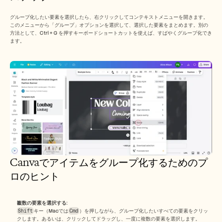
グループ化したい要素を選択したら、右クリックしてコンテキストメニューを開きます。
このメニューから「グループ」オプションを選択して、選択した要素をまとめます。別の
方法として、Ctrl + G を押すキーボードショートカットを使えば、すばやくグループ化でき
ます。
Canvaでアイテムをグループ化するためのプ
ロのヒント
複数の要素を選択する
:
Shift
キー（Macでは
Cmd
）を押しながら、グループ化したいすべての要素をクリッ
クします。あるいは、クリックしてドラッグし、一度に複数の要素を選択します。