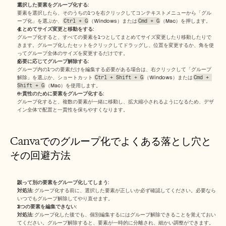
選択した要素をグループ化する
:
要素を選択したら、そのうちの1つを右クリックしてコンテキストメニューから「グル
ープ化」を選ぶか、
Ctrl + G
（Windows）または
Cmd + G
（Mac）を押します。
まとめてサイズ変更と移動をする
:
グループ化すると、すべての要素を1つとしてまとめてサイズ変更したり移動したりで
きます。グループ化したセットをクリックしてドラッグし、位置を変更するか、角を使
ってグループ全体のサイズを変更するだけです。
必要に応じてグループ解除する
:
グループ内の1つの要素だけを編集する必要がある場合は、右クリックして「グループ
解除」を選ぶか、ショートカット 
Ctrl + Shift + G
（Windows）または
Cmd + 
Shift + G
（Mac）を使用します。
一貫性のために要素をグループ化する
:
グループ化すると、複数の要素が一緒に移動し、拡大縮小されるようになるため、デザ
イン全体で配置と一貫性を保ちやすくなります。
Canvaでのグループ化でよくある落とし穴と
その回避方法
誤って別の要素をグループ化してしまう
:
対処法
: グループ化する前に、選択した要素が正しいか必ず確認してください。必要なら
いつでもグループ解除してやり直せます。
1つの要素を編集できない
:
対処法
: グループ化した後でも、個別編集するにはグループ解除できることを覚えておい
てください。グループ解除すると、要素が一時的に分離され、細かい調整ができます。