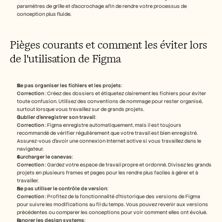
paramètres de grille et d'accrochage afin de rendre votre processus de 
conception plus fluide.
Pièges courants et comment les éviter lors 
de l'utilisation de Figma
Ne pas organiser les fichiers et les projets
:
Correction
 : Créez des dossiers et étiquetez clairement les fichiers pour éviter 
toute confusion. Utilisez des conventions de nommage pour rester organisé, 
surtout lorsque vous travaillez sur de grands projets.
Oublier d'enregistrer son travail
:
Correction
 : Figma enregistre automatiquement, mais il est toujours 
recommandé de vérifier régulièrement que votre travail est bien enregistré. 
Assurez-vous d'avoir une connexion Internet active si vous travaillez dans le 
navigateur.
Surcharger le canevas
:
Correction
 : Gardez votre espace de travail propre et ordonné. Divisez les grands 
projets en plusieurs frames et pages pour les rendre plus faciles à gérer et à 
travailler.
Ne pas utiliser le contrôle de version
:
Correction
 : Profitez de la fonctionnalité d'historique des versions de Figma 
pour suivre les modifications au fil du temps. Vous pouvez revenir aux versions 
précédentes ou comparer les conceptions pour voir comment elles ont évolué.
Ignorer les design systems
: