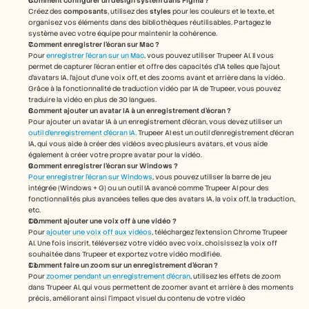
Comment configurer un design system dans Figma ?
Créez des 
composants
, utilisez des 
styles
 pour les couleurs et le texte, et 
organisez vos éléments dans des bibliothèques réutilisables. Partagez le 
système avec votre équipe pour maintenir la cohérence.
Comment enregistrer l'écran sur Mac ? 
Pour 
enregistrer l'écran sur un Mac
, vous pouvez utiliser Trupeer AI. Il vous 
permet de capturer l'écran entier et offre des capacités d'IA telles que l'ajout 
d'avatars IA, l'ajout d'une voix off, et des zooms avant et arrière dans la vidéo. 
Grâce à la fonctionnalité de traduction vidéo par IA de Trupeer, vous pouvez 
traduire la vidéo en plus de 30 langues. 
Comment ajouter un avatar IA à un enregistrement d'écran ?
Pour ajouter un avatar IA à un enregistrement d'écran, vous devez utiliser un 
outil d'enregistrement d'écran IA.
 Trupeer AI est un outil d'enregistrement d'écran 
IA, qui vous aide à créer des vidéos avec plusieurs avatars, et vous aide 
également à créer votre propre avatar pour la vidéo.
Comment enregistrer l'écran sur Windows ?
Pour enregistrer l'écran sur Windows
, vous pouvez utiliser la barre de jeu 
intégrée (Windows + G) ou un outil IA avancé comme Trupeer AI pour des 
fonctionnalités plus avancées telles que des avatars IA, la voix off, la traduction, 
etc.
Comment ajouter une voix off à une vidéo ?
Pour
 ajouter une voix off aux vidéos
, téléchargez l'extension Chrome Trupeer 
AI. Une fois inscrit, téléversez votre vidéo avec voix, choisissez la voix off 
souhaitée dans Trupeer et exportez votre vidéo modifiée. 
Comment faire un zoom sur un enregistrement d'écran ?
Pour 
zoomer pendant un enregistrement d'écran
, utilisez les effets de zoom 
dans Trupeer AI, qui vous permettent de zoomer avant et arrière à des moments 
précis, améliorant ainsi l'impact visuel du contenu de votre vidéo