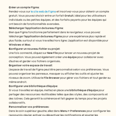
Créer un compte Figma
:
Rendez-vous sur 
le site web de Figma
 et inscrivez-vous pour obtenir un compte 
gratuit. Vous pouvez choisir entre un forfait 
Gratuit
, idéal pour les utilisateurs 
individuels ou les petites équipes, et des forfaits payants pour les équipes qui 
ont besoin de fonctionnalités avancées.
Télécharger l'application de bureau Figma
:
Bien que Figma fonctionne parfaitement dans le navigateur, vous pouvez 
télécharger 
l'application de bureau Figma
 pour une expérience plus rapide et 
plus fluide, surtout si vous travaillez hors ligne. L'application est disponible pour 
Windows
 et 
Mac
.
Configurer un nouveau fichier ou projet
:
Une fois connecté, cliquez sur 
New File
 pour lancer un nouveau projet de 
conception. Vous pouvez également créer une 
équipe
 pour collaborer avec 
d'autres et garder vos fichiers organisés.
Organiser votre espace de travail
:
L'espace de travail de Figma peut être personnalisé selon vos préférences. Vous 
pouvez organiser les panneaux, masquer ou afficher les outils et ajuster les 
niveaux de zoom. Utilisez le 
File Browser
 pour gérer vos fichiers et tout garder au 
même endroit.
Configurer une bibliothèque d'équipe
:
Si vous travaillez en équipe, mettez en place une 
bibliothèque d'équipe
 pour 
partager des ressources réutilisables telles que des styles, des composants et 
des icônes. Cela garantit la cohérence et fait gagner du temps pour les projets 
collaboratifs.
Personnaliser vos préférences
:
Dans le coin supérieur gauche, allez dans 
Menu > Preferences
 pour configurer les 
raccourcis clavier, activer ou désactiver les notifications et ajuster les 