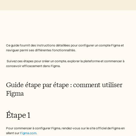
Free Tools
FAQ
Announcement
Partner Program
CAS D'UTILISATION
Gestion du changement
Activation des ventes
Pré-vente
Ce guide fournit des instructions détaillées pour configurer un compte Figma et 
Marketing produit
naviguer parmi ses différentes fonctionnalités.
Succès client
Formation
 Suivez ces étapes pour créer un compte, explorer la plateforme et commencer à 
See more
concevoir efficacement dans Figma.
Guide étape par étape : comment utiliser 
Témoignages clients
Figma
Centre d'aide
Étape 1
Tarifs
Pour commencer à configurer Figma, rendez-vous sur le site officiel de Figma en 
allant sur 
Figma.com
.