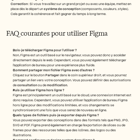
Correction
 : Si vous travaillez sur un grand projet ou avec une équipe, mettez en 
place dès le départ un 
système de conception
 (composants, couleurs, styles). 
Cela garantit la cohérence et fait gagner du temps à long terme.
FAQ courantes pour utiliser Figma
Dois-je télécharger Figma pour l'utiliser ?
Non, Figma est un outil basé sur le navigateur, vous pouvez donc y accéder 
directement depuis le web. Cependant, vous pouvez également télécharger 
l'application de bureau pour une expérience plus fluide.
Comment partager mon fichier Figma avec d'autres ?
Cliquez sur le bouton 
Partager
 dans le coin supérieur droit, et vous pourrez 
partager un lien vers votre conception. Vous pouvez définir des autorisations 
de 
consultation
 ou de 
modification
.
Puis-je utiliser Figma hors ligne ?
Figma est principalement un outil basé sur le cloud, une connexion Internet est 
donc requise. Cependant, vous pouvez utiliser l'application de bureau Figma 
hors ligne pour des modifications limitées, et vos changements se 
synchroniseront une fois que vous serez de nouveau en ligne.
Quels types de fichiers puis-je exporter depuis Figma ?
Vous pouvez exporter des conceptions dans des formats tels que PNG, JPG, 
SVG et PDF. Figma prend également en charge l'exportation de slices ou de 
frames pour des ressources telles que des icônes, des logos ou des 
illustrations.