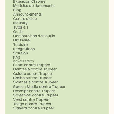
Extension Chrome
Modèles de documents
Blog
Announcements
Centre d'aide
Industry
Tutoriels
Outils
Comparaison des outils
Glossaire
Traduire
Intégrations
Solution
FAQ
CONCURRENTS
Loom contre Trupeer
Camtasia contre Trupeer
Guidde contre Trupeer
Scribe contre Trupeer
Synthesia contre Trupeer
Screen Studio contre Trupeer
Descript contre Trupeer
ScreenPal contre Trupeer
Veed contre Trupeer
Tango contre Trupeer
Vidyard contre Trupeer