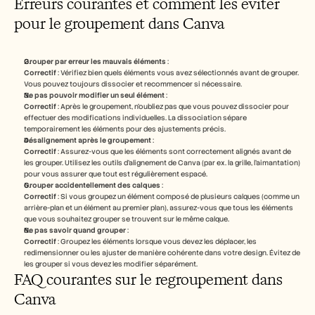
Erreurs courantes et comment les éviter 
pour le groupement dans Canva
Grouper par erreur les mauvais éléments
 :
Correctif
 : Vérifiez bien quels éléments vous avez sélectionnés avant de grouper. 
Vous pouvez toujours dissocier et recommencer si nécessaire.
Ne pas pouvoir modifier un seul élément
 :
Correctif
 : Après le groupement, n’oubliez pas que vous pouvez dissocier pour 
effectuer des modifications individuelles. La dissociation sépare 
temporairement les éléments pour des ajustements précis.
Désalignement après le groupement
 :
Correctif
 : Assurez-vous que les éléments sont correctement alignés avant de 
les grouper. Utilisez les outils d’alignement de Canva (par ex. la grille, l’aimantation) 
pour vous assurer que tout est régulièrement espacé.
Grouper accidentellement des calques
 :
Correctif
 : Si vous groupez un élément composé de plusieurs calques (comme un 
arrière-plan et un élément au premier plan), assurez-vous que tous les éléments 
que vous souhaitez grouper se trouvent sur le même calque.
Ne pas savoir quand grouper
 :
Correctif
 : Groupez les éléments lorsque vous devez les déplacer, les 
redimensionner ou les ajuster de manière cohérente dans votre design. Évitez de 
les grouper si vous devez les modifier séparément.
FAQ courantes sur le regroupement dans 
Canva