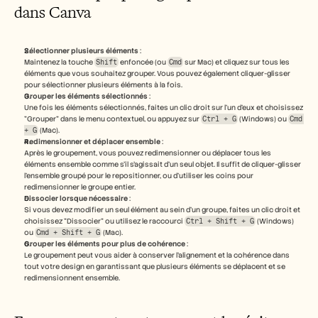
dans Canva
Sélectionner plusieurs éléments
 :
Maintenez la touche 
Shift
 enfoncée (ou 
Cmd
 sur Mac) et cliquez sur tous les 
éléments que vous souhaitez grouper. Vous pouvez également cliquer-glisser 
pour sélectionner plusieurs éléments à la fois.
Grouper les éléments sélectionnés
 :
Une fois les éléments sélectionnés, faites un clic droit sur l’un d’eux et choisissez 
"Grouper" dans le menu contextuel, ou appuyez sur 
Ctrl + G
 (Windows) ou 
Cmd 
+ G
 (Mac).
Redimensionner et déplacer ensemble
 :
Après le groupement, vous pouvez redimensionner ou déplacer tous les 
éléments ensemble comme s’il s’agissait d’un seul objet. Il suffit de cliquer-glisser 
l’ensemble groupé pour le repositionner, ou d’utiliser les coins pour 
redimensionner le groupe entier.
Dissocier lorsque nécessaire
 :
Si vous devez modifier un seul élément au sein d’un groupe, faites un clic droit et 
choisissez "Dissocier" ou utilisez le raccourci 
Ctrl + Shift + G
 (Windows) 
ou 
Cmd + Shift + G
 (Mac).
Grouper les éléments pour plus de cohérence
 :
Le groupement peut vous aider à conserver l’alignement et la cohérence dans 
tout votre design en garantissant que plusieurs éléments se déplacent et se 
redimensionnent ensemble.