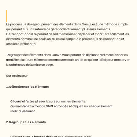
Free Tools
FAQ
Announcement
Partner Program
Le processus de regroupement des éléments dans Canva est une méthode simple 
CAS D'UTILISATION
qui permet aux utilisateurs de gérer collectivement plusieurs éléments. 
Gestion du changement
Cette fonctionnalité permet de redimensionner, déplacer et modifier facilement les 
Activation des ventes
éléments comme une seule unité, ce qui simplifie le processus de conception et 
Pré-vente
améliore l'efficacité.
Marketing produit
Succès client
 Regrouper des éléments dans Canva vous permet de déplacer, redimensionner ou 
Formation
modifier plusieurs éléments comme une seule unité, ce qui est idéal pour conserver 
la cohérence de la mise en page.
See more
Sur ordinateur
Témoignages clients
1. Sélectionnez les éléments
Cliquez et faites glisser le curseur sur les éléments.
Centre d'aide
Ou maintenez la touche 
Shift
 enfoncée et cliquez sur chaque élément 
individuellement.
Tarifs
2. Regroupez les éléments
Cliquez avec le bouton droit
 et choisissez 
«Grouper»