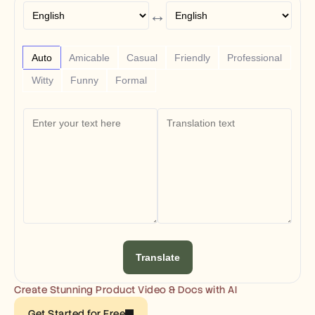
Free Tools
↔
FAQs
Announcement
Partner Program
USECASES
Auto
Amicable
Casual
Friendly
Professional
Change Management
Witty
Funny
Formal
Sales Enablement
Pre-sales
Product Marketing
Customer Success
Training
See more
Customer Stories
Help Center
Translate
Pricing
Create Stunning Product Video & Docs with AI
Get Started for Free