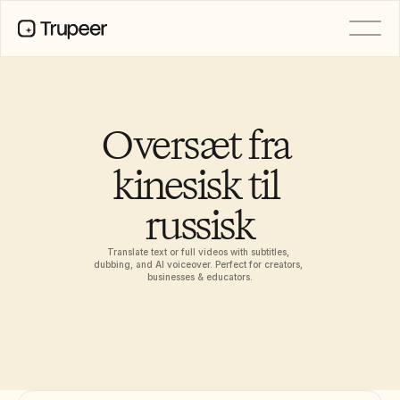
PRODUCT
Video
Documentation
Oversæt fra 
Translation
Knowledge Base
kinesisk til 
AI Avatars
Brand Kits
russisk
Shared Pages
AI Screen Recording
Translate text or full videos with subtitles, 
dubbing, and AI voiceover. Perfect for creators, 
businesses & educators.
RESOURCES
AI Champions of Change
Trust Center
Produktlanceringer
Doc Templates
Industry