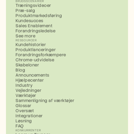
BRUGSSCENARIER
Træningsvideoer
Præ-salg
Produktmarkedsføring
Kundesucces
Sales Enablement
Forandringsledelse
See more
RESSOURCER
Kundehistorier
Produktlanceringer
Forandringsforkæmpere
Chrome-udvidelse
Skabeloner
Blog
Announcements
Hjælpecenter
Industry
Vejledninger
Værktøjer
Sammenligning af værktøjer
Glossar
Oversæt
Integrationer
Løsning
FAQ
KONKURRENTER