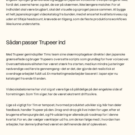
fordi det, seerne hører, og det, de ser på skærmen, ikke længere matcher. For at 
indholdet skal være brugbart, skal det visuelle og sproget passe sammen. At bygge 
et helt japansksproget videokatalog fra bunden, med et ensartet kvalitetsniveau og 
uden at tilføje headcount, krævede en tilgang, som de fleste produktionsworkflows 
ikke kunne understøtte.
Sådan passer Trupeer ind
Med Trupeer genindspiller Tims team sine skærmoptagelser direkte i den japanske 
grænseflade og bruger Trupeers oversatte scripts som grundlag for hver voiceover. 
Oversættelseskvaliteten har været stærk fra starten, med kun mindre justeringer 
nødvendige ved første gennemgang—det er det, der gjorde det realistisk at 
overdrage arbejdet fuldt ud. En marketingmedarbejder baseret i Japan ejer nu 
kataloget fra ende til anden.
Videoskabelonerne har vist sig at være lige så pålidelige på den engelske side af 
forretningen. Som Tim siger, har de været ekstremt driftssikre.
Lige så vigtigt for Tim er tempoet, hvormed produktet udvikler sig. Når han deler 
feedback, handler Trupeer på den. Drag-and-drop gik live inden for uger, efter at 
brugerne efterspurgte det, og PII-udsløring er allerede på roadmap for i denne 
kvartal. For en, der vælger værktøjer ud fra, om de kan følge med i, hvordan han 
arbejder, har denne lydhørhed været en definerende del af oplevelsen.