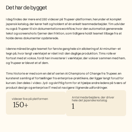
Det har de bygget  
I dag findes der mere end 150 videoer på Trupeer-platformen, herunder et komplet 
japansk katalog, der kører helt og holdent af én enkelt teammedarbejder. Tim udvider 
nu også Trupeer til sin dokumentationsworkflow, hvor den automatisk genererede 
tekst og screenshots fjerner den friktion, som tidligere holdt teamet tilbage fra at 
holde deres dokumenter opdaterede.
I denne måned brugte teamet for første gang hele sin allokering af AI-minutter—et 
tegn på, hvor langt værktøjet er nået ind i den daglige produktion. Tims rolle er 
fortsat med at vokse, fordi han investerer i værktøjer, der vokser sammen med ham, 
og Trupeer er blevet et af dem.
Tims historie er med som en del af serien AI Champions of Change fra Trupeer, en 
kurateret samling af fortællinger fra enterprise-praktikere, der ligger langt forud for 
kurven. Den deles i video-, lyd- og skriftlig form for at hjælpe andre ledere på tværs af 
product design og enterprise IT med at navigere i lignende udfordringer.
Antal medarbejdere, der driver 
videoer live på platformen
hele det japanske katalog
 150+
1