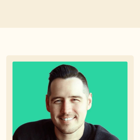
Free Tools
FAQs
Announcement
Partner Program
USECASES
Change Management
Sales Enablement
Pre-sales
Product Marketing
Customer Success
Training
See more
Customer Stories
Help Center
Pricing