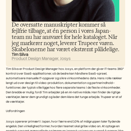
Careers
Book a Demo
De oversatte manuskripter kommer så 
Start Free Trial
fejlfrie tilbage, at én person i vores Japan-
team nu har ansvaret for hele kataloget. Når 
jeg markerer noget, leverer Trupeer varen. 
Skabelonerne har været ekstremt pålidelige.
Tim Silva
Product Design Manager, Josys
Tim Silva er Product Design Manager hos Josys, en platform der giver IT-teams 360° 
kontrol over SaaS-applikationer, så de bedre kan håndtere SaaS-sprawl, 
automatisere manuelle IT-opgaver og sikre virksomhedens data. Hans rolle rækker 
langt ud over design til video-produktion, dokumentation og partnerindhold—
funktioner, der typisk ville ligge hos flere separate teams i de fleste virksomheder. 
Den bredde er mulig, fordi Tim arbejder på en AI-native måde. Han finder de rigtige 
værktøjer, lærer dem grundigt og lader dem klare det tunge arbejde. Trupeer er et af 
de værktøjer. 
Udfordringen
Josys opererer primært i Japan, hvor færre end 10% af målgruppen taler flydende 
engelsk. Den virkelighed former, hvordan teamet skal gribe video an. At optage en 
engelsk-sproget grænseflade og lægge en japansk voiceover ovenpå fungerer ikke, 