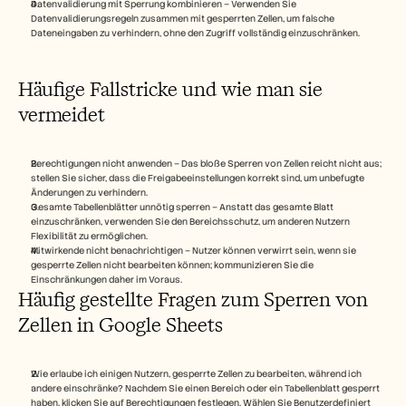
Datenvalidierung mit Sperrung kombinieren – Verwenden Sie 
Datenvalidierungsregeln zusammen mit gesperrten Zellen, um falsche 
Dateneingaben zu verhindern, ohne den Zugriff vollständig einzuschränken.
Häufige Fallstricke und wie man sie 
vermeidet
Berechtigungen nicht anwenden – Das bloße Sperren von Zellen reicht nicht aus; 
stellen Sie sicher, dass die Freigabeeinstellungen korrekt sind, um unbefugte 
Änderungen zu verhindern.
Gesamte Tabellenblätter unnötig sperren – Anstatt das gesamte Blatt 
einzuschränken, verwenden Sie den Bereichsschutz, um anderen Nutzern 
Flexibilität zu ermöglichen.
Mitwirkende nicht benachrichtigen – Nutzer können verwirrt sein, wenn sie 
gesperrte Zellen nicht bearbeiten können; kommunizieren Sie die 
Einschränkungen daher im Voraus.
Häufig gestellte Fragen zum Sperren von 
Zellen in Google Sheets
Wie erlaube ich einigen Nutzern, gesperrte Zellen zu bearbeiten, während ich 
andere einschränke? Nachdem Sie einen Bereich oder ein Tabellenblatt gesperrt 
haben, klicken Sie auf Berechtigungen festlegen. Wählen Sie Benutzerdefiniert 