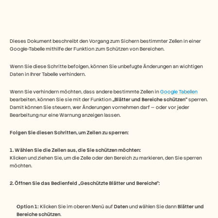
Free Tools
FAQs
Announcement
Partner Program
ANWENDUNGSFÄLLE
Dieses Dokument beschreibt den Vorgang zum Sichern bestimmter Zellen in einer 
Veränderungsmanagement
Google-Tabelle mithilfe der Funktion zum Schützen von Bereichen.
Vertriebsunterstützung
Vorverkauf
Wenn Sie diese Schritte befolgen, können Sie unbefugte Änderungen an wichtigen 
Daten in Ihrer Tabelle verhindern.
Produktmarketing
Kundenerfolg
Wenn Sie verhindern möchten, dass andere bestimmte Zellen in 
Google Tabellen
Training
bearbeiten, können Sie sie mit der Funktion 
„Blätter und Bereiche schützen“
 sperren. 
See more
Damit können Sie steuern, wer Änderungen vornehmen darf — oder vor jeder 
Bearbeitung nur eine Warnung anzeigen lassen.
Folgen Sie diesen Schritten, um Zellen zu sperren:
Kundengeschichten
1. Wählen Sie die Zellen aus, die Sie schützen möchten:
Klicken und ziehen Sie, um die Zelle oder den Bereich zu markieren, den Sie sperren 
Hilfecenter
möchten.
2. Öffnen Sie das Bedienfeld „Geschützte Blätter und Bereiche“:
Preise
Option 1:
 Klicken Sie im oberen Menü auf 
Daten
 und wählen Sie dann 
Blätter und 
Bereiche schützen
.