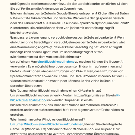
und fügen Sie bestimmte Nutzer hinzu, die den Bereich bearbeiten dürfen. Klicken 
Sie auf Fertig, um die Änderungen zu übernehmen.
Wie kann ich gesperrte Zellen in Google Sheets entsperren? Klicken Sie auf Daten 
> Geschützte Tabellenblätter und Bereiche. Wählen Sie den gesperrten Bereich 
oder das Tabellenblatt aus. Klicken Sie auf das Papierkorb-Symbol, um den Schutz 
zu entfernen. Die Zellen können dann von jedem mit Bearbeitungszugriff 
bearbeitet werden.
Was passiert, wenn jemand versucht, eine gesperrte Zelle zu bearbeiten? Wenn 
ein Nutzer ohne Berechtigung versucht, eine gesperrte Zelle zu bearbeiten, wird 
eine Warnmeldung angezeigt, dass er keine Berechtigung hat. Wenn er Zugriff 
benötigt, kann er den Eigentümer um Bearbeitungszugriff bitten.
Wie nimmt man auf dem Mac den Bildschirm auf? 
Um auf einem Mac 
eine Bildschirmaufnahme
 zu machen, können Sie Trupeer AI 
verwenden. Es ermöglicht Ihnen, den gesamten Bildschirm aufzunehmen, und 
bietet KI-Funktionen wie das Hinzufügen von KI-Avataren, das Hinzufügen von 
Sprachkommentaren sowie das Hinein- und Herauszoomen im Video. Mit der KI-
Videotranslationsfunktion von trupeer können Sie das Video in über 30 
Sprachen übersetzen. 
Wie fügt man einer Bildschirmaufnahme einen KI-Avatar hinzu?
Um einem Bildschirmvideo einen KI-Avatar hinzuzufügen, müssen Sie ein 
KI-
Bildschirmaufnahmetool
 verwenden. Trupeer AI ist ein KI-
Bildschirmaufnahmetool, das Ihnen hilft, Videos mit mehreren Avataren zu 
erstellen, und Ihnen außerdem dabei hilft, Ihren eigenen Avatar für das Video zu 
erstellen.
Wie nimmt man unter Windows den Bildschirm auf?
Um unter Windows einen Bildschirm aufzunehmen
, können Sie die integrierte 
Game Bar (Windows + G) oder ein fortschrittliches KI-Tool wie Trupeer AI für 
erweiterte Funktionen wie KI-Avatare, Sprachkommentar, Übersetzung usw. 