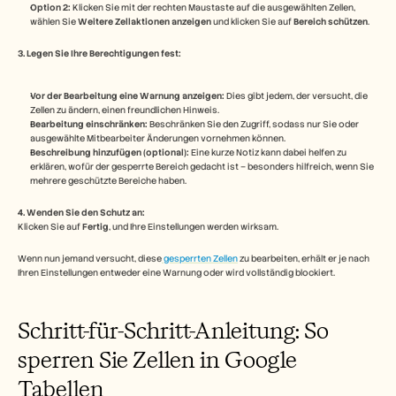
Karriere
Option 2:
 Klicken Sie mit der rechten Maustaste auf die ausgewählten Zellen, 
wählen Sie 
Weitere Zellaktionen anzeigen
 und klicken Sie auf 
Bereich schützen
.
Demo buchen
3. Legen Sie Ihre Berechtigungen fest:
Kostenlose Testversion starten
Vor der Bearbeitung eine Warnung anzeigen:
 Dies gibt jedem, der versucht, die 
Zellen zu ändern, einen freundlichen Hinweis.
Bearbeitung einschränken:
 Beschränken Sie den Zugriff, sodass nur Sie oder 
ausgewählte Mitbearbeiter Änderungen vornehmen können.
Beschreibung hinzufügen (optional):
 Eine kurze Notiz kann dabei helfen zu 
erklären, wofür der gesperrte Bereich gedacht ist – besonders hilfreich, wenn Sie 
mehrere geschützte Bereiche haben.
4. Wenden Sie den Schutz an:
Klicken Sie auf 
Fertig
, und Ihre Einstellungen werden wirksam.
Wenn nun jemand versucht, diese
 gesperrten Zellen
 zu bearbeiten, erhält er je nach 
Ihren Einstellungen entweder eine Warnung oder wird vollständig blockiert.
Schritt-für-Schritt-Anleitung: So 
sperren Sie Zellen in Google 
Tabellen