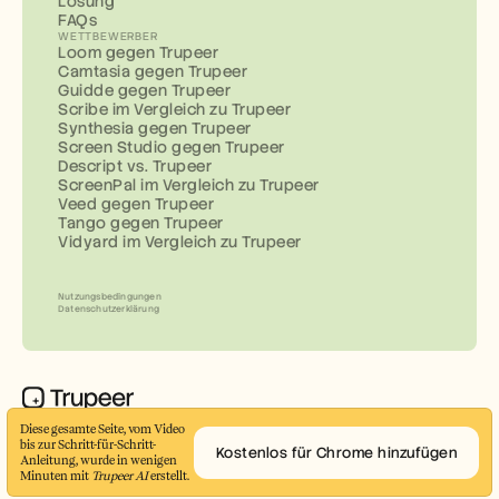
Lösung
FAQs
WETTBEWERBER
Loom gegen Trupeer
Camtasia gegen Trupeer
Guidde gegen Trupeer
Scribe im Vergleich zu Trupeer
Synthesia gegen Trupeer
Screen Studio gegen Trupeer
Descript vs. Trupeer
ScreenPal im Vergleich zu Trupeer
Veed gegen Trupeer
Tango gegen Trupeer
Vidyard im Vergleich zu Trupeer
Nutzungsbedingungen
Datenschutzerklärung
Erstellen Sie in wenigen Minuten professionelle 
Diese gesamte Seite, vom Video 
Demo-Videos und Dokumente
bis zur Schritt-für-Schritt-
Kostenlos für Chrome hinzufügen
Anleitung, wurde in wenigen 
© 2026 Trupeer Inc.
Minuten mit 
Trupeer AI
 erstellt.