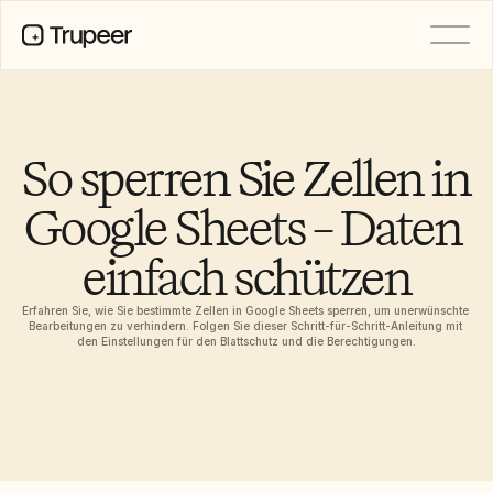
PRODUKT
Video
Dokumentation
So sperren Sie Zellen in 
Übersetzung
Wissensdatenbank
Google Sheets – Daten 
KI-Avatare
Marken-Kits
einfach schützen
Geteilte Seiten
KI-Bildschirmaufnahme
Erfahren Sie, wie Sie bestimmte Zellen in Google Sheets sperren, um unerwünschte 
Bearbeitungen zu verhindern. Folgen Sie dieser Schritt-für-Schritt-Anleitung mit 
den Einstellungen für den Blattschutz und die Berechtigungen.
RESSOURCEN
KI-Champions des Wandels
Vertrauenszentrum
Funktionswünsche
Dokumentvorlagen
Industry