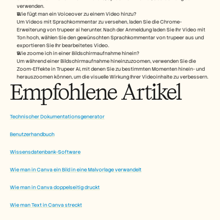
verwenden.
Wie fügt man ein Voiceover zu einem Video hinzu?
Um Videos mit Sprachkommentar zu versehen, laden Sie die Chrome-
Erweiterung von trupeer ai herunter. Nach der Anmeldung laden Sie Ihr Video mit 
Ton hoch, wählen Sie den gewünschten Sprachkommentar von trupeer aus und 
exportieren Sie Ihr bearbeitetes Video. 
Wie zoome ich in einer Bildschirmaufnahme hinein?
Um während einer Bildschirmaufnahme hineinzuzoomen, verwenden Sie die 
Zoom-Effekte in Trupeer AI, mit denen Sie zu bestimmten Momenten hinein- und 
herauszoomen können, um die visuelle Wirkung Ihrer Videoinhalte zu verbessern.
Empfohlene Artikel
Technischer Dokumentationsgenerator
Benutzerhandbuch
Wissensdatenbank-Software
Wie man in Canva ein Bild in eine Malvorlage verwandelt
Wie man in Canva doppelseitig druckt
Wie man Text in Canva streckt